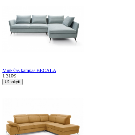
Minkštas kampas BECALA
1 310€
Užsakyti