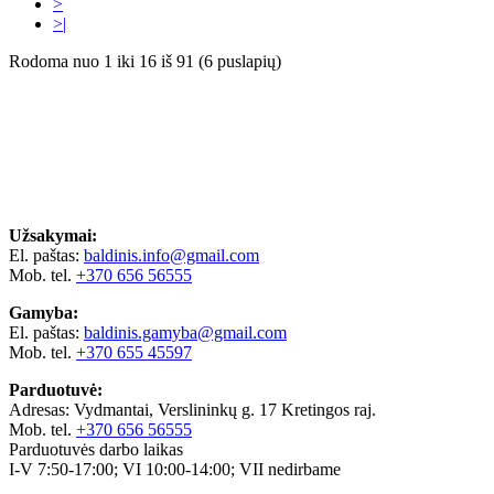
>
>|
Rodoma nuo 1 iki 16 iš 91 (6 puslapių)
Užsakymai:
El. paštas:
baldinis.info@gmail.com
Mob. tel.
+370 656 56555
Gamyba:
El. paštas:
baldinis.gamyba@gmail.com
Mob. tel.
+370 655 45597
Parduotuvė:
Adresas: Vydmantai, Verslininkų g. 17 Kretingos raj.
Mob. tel.
+370 656 56555
Parduotuvės darbo laikas
I-V 7:50-17:00; VI 10:00-14:00; VII nedirbame