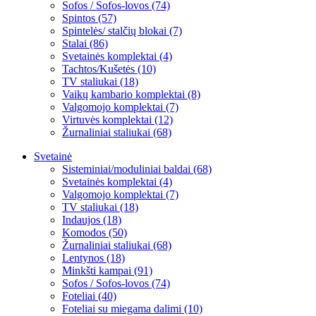
Sofos / Sofos-lovos (74)
Spintos (57)
Spintelės/ stalčių blokai (7)
Stalai (86)
Svetainės komplektai (4)
Tachtos/Kušetės (10)
TV staliukai (18)
Vaikų kambario komplektai (8)
Valgomojo komplektai (7)
Virtuvės komplektai (12)
Žurnaliniai staliukai (68)
Svetainė
Sisteminiai/moduliniai baldai (68)
Svetainės komplektai (4)
Valgomojo komplektai (7)
TV staliukai (18)
Indaujos (18)
Komodos (50)
Žurnaliniai staliukai (68)
Lentynos (18)
Minkšti kampai (91)
Sofos / Sofos-lovos (74)
Foteliai (40)
Foteliai su miegama dalimi (10)