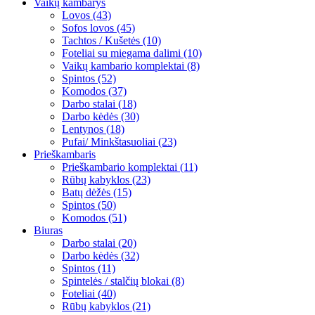
Vaikų kambarys
Lovos (43)
Sofos lovos (45)
Tachtos / Kušetės (10)
Foteliai su miegama dalimi (10)
Vaikų kambario komplektai (8)
Spintos (52)
Komodos (37)
Darbo stalai (18)
Darbo kėdės (30)
Lentynos (18)
Pufai/ Minkštasuoliai (23)
Prieškambaris
Prieškambario komplektai (11)
Rūbų kabyklos (23)
Batų dėžės (15)
Spintos (50)
Komodos (51)
Biuras
Darbo stalai (20)
Darbo kėdės (32)
Spintos (11)
Spintelės / stalčių blokai (8)
Foteliai (40)
Rūbų kabyklos (21)