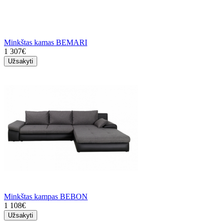
Minkštas kamas BEMARI
1 307€
Užsakyti
Minkštas kampas BEBON
1 108€
Užsakyti