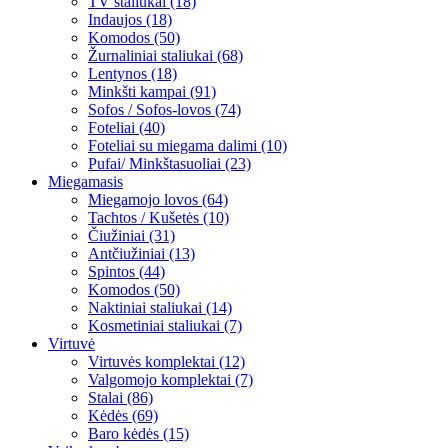
TV staliukai (18)
Indaujos (18)
Komodos (50)
Žurnaliniai staliukai (68)
Lentynos (18)
Minkšti kampai (91)
Sofos / Sofos-lovos (74)
Foteliai (40)
Foteliai su miegama dalimi (10)
Pufai/ Minkštasuoliai (23)
Miegamasis
Miegamojo lovos (64)
Tachtos / Kušetės (10)
Čiužiniai (31)
Antčiužiniai (13)
Spintos (44)
Komodos (50)
Naktiniai staliukai (14)
Kosmetiniai staliukai (7)
Virtuvė
Virtuvės komplektai (12)
Valgomojo komplektai (7)
Stalai (86)
Kėdės (69)
Baro kėdės (15)