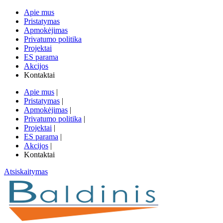
Apie mus
Pristatymas
Apmokėjimas
Privatumo politika
Projektai
ES parama
Akcijos
Kontaktai
Apie mus
|
Pristatymas
|
Apmokėjimas
|
Privatumo politika
|
Projektai
|
ES parama
|
Akcijos
|
Kontaktai
Atsiskaitymas