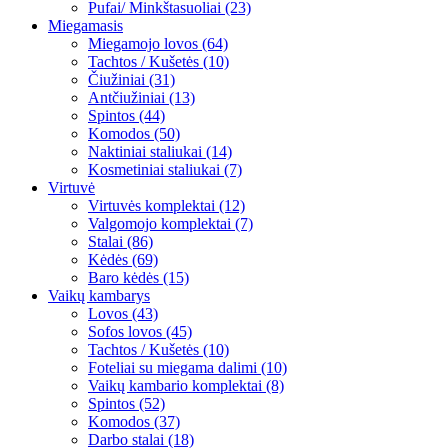
Pufai/ Minkštasuoliai (23)
Miegamasis
Miegamojo lovos (64)
Tachtos / Kušetės (10)
Čiužiniai (31)
Antčiužiniai (13)
Spintos (44)
Komodos (50)
Naktiniai staliukai (14)
Kosmetiniai staliukai (7)
Virtuvė
Virtuvės komplektai (12)
Valgomojo komplektai (7)
Stalai (86)
Kėdės (69)
Baro kėdės (15)
Vaikų kambarys
Lovos (43)
Sofos lovos (45)
Tachtos / Kušetės (10)
Foteliai su miegama dalimi (10)
Vaikų kambario komplektai (8)
Spintos (52)
Komodos (37)
Darbo stalai (18)