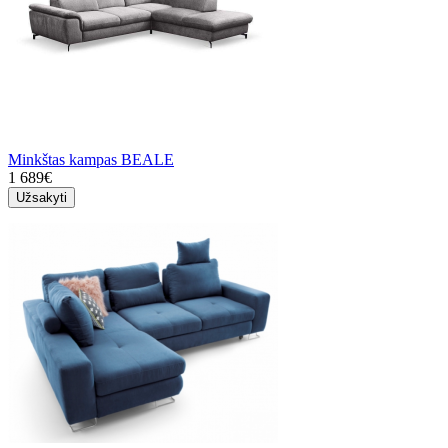
Minkštas kampas BEALE
1 689€
Užsakyti