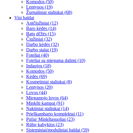
Komodos (50)
Lentynos (19)
Žurnaliniai staliukai (68)
Visi baldai
Antčiužiniai (12)
Baro kėdės (14)
Batų dčžės (15)
Čiužiniai (32)
Darbo kėdės (32)
Darbo stalai (19)
Foteliai (40)
Foteliai su miegama dalimi (10)
Indaujos (18)
Komodos (50)
Kėdės (69)
Kosmetiniai staliukai (8)
Lentynos (20)
Lovos (44)
Miegamojo lovos (64)
Minkšti kampai (91)
Naktiniai staliukai (14)
Prieškambario komplektai (11)
Pufai/ Minkštasuoliai (23)
Rūbų kabyklos (23)
Sisteminiai/moduliniai baldai (59)