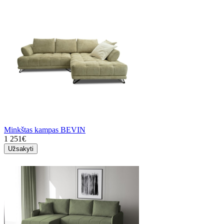
Minkštas kampas BEVIN
1 251€
Užsakyti