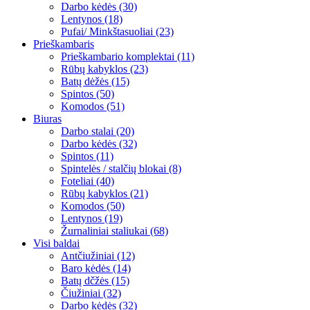
Darbo kėdės (30)
Lentynos (18)
Pufai/ Minkštasuoliai (23)
Prieškambaris
Prieškambario komplektai (11)
Rūbų kabyklos (23)
Batų dėžės (15)
Spintos (50)
Komodos (51)
Biuras
Darbo stalai (20)
Darbo kėdės (32)
Spintos (11)
Spintelės / stalčių blokai (8)
Foteliai (40)
Rūbų kabyklos (21)
Komodos (50)
Lentynos (19)
Žurnaliniai staliukai (68)
Visi baldai
Antčiužiniai (12)
Baro kėdės (14)
Batų dčžės (15)
Čiužiniai (32)
Darbo kėdės (32)