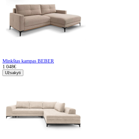
Minkštas kampas BEBER
1 048€
Užsakyti