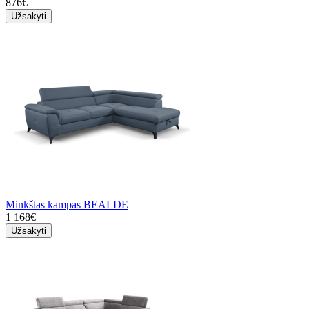
876€
Užsakyti
Minkštas kampas BEALDE
1 168€
Užsakyti