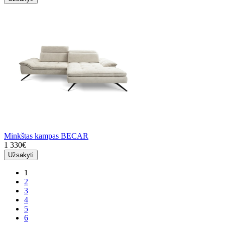
Minkštas kampas BECAR
1 330€
Užsakyti
1
2
3
4
5
6