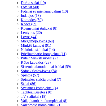
Darbo stalai (19)
Foteliai (40)
Foteliai su miegama dalimi (10)
Indaujos (18)
Komodos (50)
Kėdės (69)
Kosmetiniai staliukai (8)
Lentynos (20)
Lovos (44)
Miegamojo lovos (64)
Minkšti kampai (91)
Naktiniai staliukai (14)
Prieškambario komplektai (11)
Pufai/ Minkštasuoliai (23)
Rūbų kabyklos (23)
Sisteminiai/moduliniai baldai (59)
Sofos / Sofos-lovos (74)
Spintos (57)
Spintelės/ stalčių blokai (7)
Stalai (86)
Svetainės komplektai (4)
Tachtos/Kušetės (10)
TV staliukai (18)
Vaikų kambario komplektai (8)
Valgomojo komplektai (7)