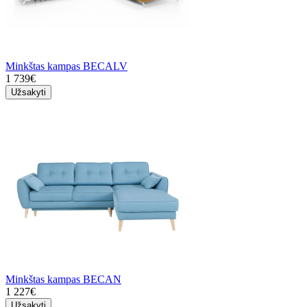
Minkštas kampas BECALV
1 739€
Užsakyti
Minkštas kampas BECAN
1 227€
Užsakyti