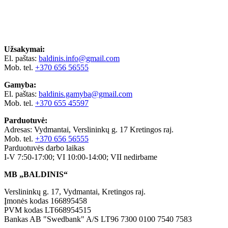
Užsakymai:
El. paštas:
baldinis.info@gmail.com
Mob. tel.
+370 656 56555
Gamyba:
El. paštas:
baldinis.gamyba@gmail.com
Mob. tel.
+370 655 45597
Parduotuvė:
Adresas: Vydmantai, Verslininkų g. 17 Kretingos raj.
Mob. tel.
+370 656 56555
Parduotuvės darbo laikas
I-V 7:50-17:00; VI 10:00-14:00; VII nedirbame
MB „BALDINIS“
Verslininkų g. 17, Vydmantai, Kretingos raj.
Įmonės kodas 166895458
PVM kodas LT668954515
Bankas AB "Swedbank" A/S LT96 7300 0100 7540 7583