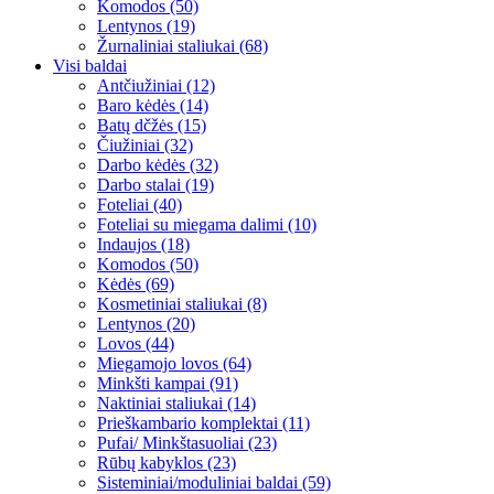
Komodos (50)
Lentynos (19)
Žurnaliniai staliukai (68)
Visi baldai
Antčiužiniai (12)
Baro kėdės (14)
Batų dčžės (15)
Čiužiniai (32)
Darbo kėdės (32)
Darbo stalai (19)
Foteliai (40)
Foteliai su miegama dalimi (10)
Indaujos (18)
Komodos (50)
Kėdės (69)
Kosmetiniai staliukai (8)
Lentynos (20)
Lovos (44)
Miegamojo lovos (64)
Minkšti kampai (91)
Naktiniai staliukai (14)
Prieškambario komplektai (11)
Pufai/ Minkštasuoliai (23)
Rūbų kabyklos (23)
Sisteminiai/moduliniai baldai (59)