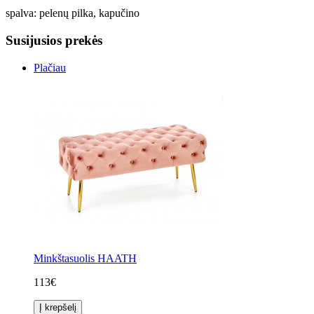
spalva: pelenų pilka, kapučino
Susijusios prekės
Plačiau
Minkštasuolis HAATH
113€
Į krepšelį