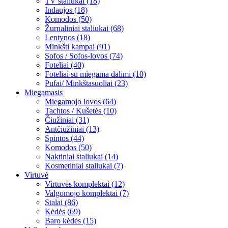
TV staliukai (18)
Indaujos (18)
Komodos (50)
Žurnaliniai staliukai (68)
Lentynos (18)
Minkšti kampai (91)
Sofos / Sofos-lovos (74)
Foteliai (40)
Foteliai su miegama dalimi (10)
Pufai/ Minkštasuoliai (23)
Miegamasis
Miegamojo lovos (64)
Tachtos / Kušetės (10)
Čiužiniai (31)
Antčiužiniai (13)
Spintos (44)
Komodos (50)
Naktiniai staliukai (14)
Kosmetiniai staliukai (7)
Virtuvė
Virtuvės komplektai (12)
Valgomojo komplektai (7)
Stalai (86)
Kėdės (69)
Baro kėdės (15)