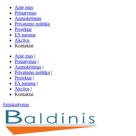
Apie mus
Pristatymas
Apmokėjimas
Privatumo politika
Projektai
ES parama
Akcijos
Kontaktai
Apie mus
|
Pristatymas
|
Apmokėjimas
|
Privatumo politika
|
Projektai
|
ES parama
|
Akcijos
|
Kontaktai
Atsiskaitymas