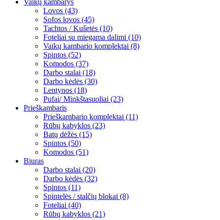
Vaikų kambarys
Lovos (43)
Sofos lovos (45)
Tachtos / Kušetės (10)
Foteliai su miegama dalimi (10)
Vaikų kambario komplektai (8)
Spintos (52)
Komodos (37)
Darbo stalai (18)
Darbo kėdės (30)
Lentynos (18)
Pufai/ Minkštasuoliai (23)
Prieškambaris
Prieškambario komplektai (11)
Rūbų kabyklos (23)
Batų dėžės (15)
Spintos (50)
Komodos (51)
Biuras
Darbo stalai (20)
Darbo kėdės (32)
Spintos (11)
Spintelės / stalčių blokai (8)
Foteliai (40)
Rūbų kabyklos (21)