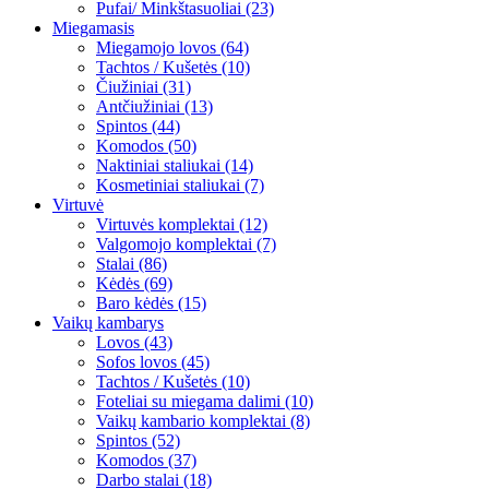
Pufai/ Minkštasuoliai (23)
Miegamasis
Miegamojo lovos (64)
Tachtos / Kušetės (10)
Čiužiniai (31)
Antčiužiniai (13)
Spintos (44)
Komodos (50)
Naktiniai staliukai (14)
Kosmetiniai staliukai (7)
Virtuvė
Virtuvės komplektai (12)
Valgomojo komplektai (7)
Stalai (86)
Kėdės (69)
Baro kėdės (15)
Vaikų kambarys
Lovos (43)
Sofos lovos (45)
Tachtos / Kušetės (10)
Foteliai su miegama dalimi (10)
Vaikų kambario komplektai (8)
Spintos (52)
Komodos (37)
Darbo stalai (18)