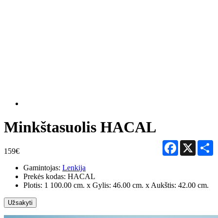
Minkštasuolis HACAL
Facebook
X
S
159€
Gamintojas:
Lenkija
Prekės kodas:
HACAL
Plotis: 1 100.00 cm. x Gylis: 46.00 cm. x Aukštis: 42.00 cm.
Užsakyti