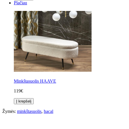
Plačiau
Minkštasuolis HAAVE
119€
Į krepšelį
Žymės:
minkštasuolis
,
hacal