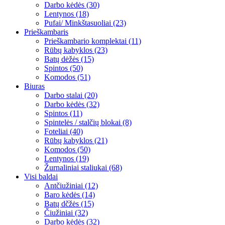
Darbo kėdės (30)
Lentynos (18)
Pufai/ Minkštasuoliai (23)
Prieškambaris
Prieškambario komplektai (11)
Rūbų kabyklos (23)
Batų dėžės (15)
Spintos (50)
Komodos (51)
Biuras
Darbo stalai (20)
Darbo kėdės (32)
Spintos (11)
Spintelės / stalčių blokai (8)
Foteliai (40)
Rūbų kabyklos (21)
Komodos (50)
Lentynos (19)
Žurnaliniai staliukai (68)
Visi baldai
Antčiužiniai (12)
Baro kėdės (14)
Batų dčžės (15)
Čiužiniai (32)
Darbo kėdės (32)