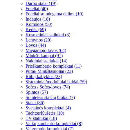
Darbo stalai (19)
Foteliai (40)
Foteliai su miegama dalimi (10)
Indaujos (18)
Komodos (50)
Kėdės (69)
Kosmetiniai staliukai (8)
Lentynos (20)
Lovos (44)
Miegamojo lovos (64)
Minkšti kampai (91)
Naktiniai staliukai (14)
Prieškambario komplektai (11)
Pufai/ Minkštasuoliai (23)
Rūbų kabyklos (23)
Sisteminiai/moduliniai baldai (59)
Sofos / Sofos-lovos (74)
Spintos (57)
Spintelės/ stalčių blokai (7)
Stalai (86)
Svetainės komplektai (4)
Tachtos/Kušetės (10)
TV staliukai (18)
Vaikų kambario komplektai (8)
Valgomojo komplektai (7)