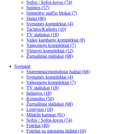
Sofos / Sofos-lovos (74)
Spintos (57)
Spintelės/ stalčių blokai (7)
Stalai (86)
Svetainės komplektai (4)
Tachtos/Kušetės (10)
TV staliukai (18)
Vaikų kambario komplektai (8)
Valgomojo komplektai (7)
Virtuvės komplektai (12)
Žurnaliniai staliukai (68)
Svetainė
Sisteminiai/moduliniai baldai (68)
Svetainės komplektai (4)
Valgomojo komplektai (7)
TV staliukai (18)
Indaujos (18)
Komodos (50)
Žurnaliniai staliukai (68)
Lentynos (18)
Minkšti kampai (91)
Sofos / Sofos-lovos (74)
Foteliai (40)
Foteliai su miegama dalimi (10)