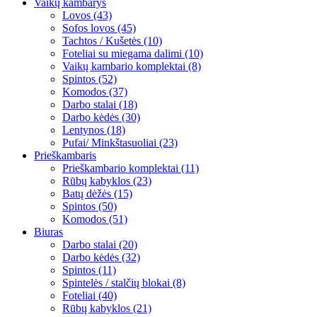
Vaikų kambarys
Lovos (43)
Sofos lovos (45)
Tachtos / Kušetės (10)
Foteliai su miegama dalimi (10)
Vaikų kambario komplektai (8)
Spintos (52)
Komodos (37)
Darbo stalai (18)
Darbo kėdės (30)
Lentynos (18)
Pufai/ Minkštasuoliai (23)
Prieškambaris
Prieškambario komplektai (11)
Rūbų kabyklos (23)
Batų dėžės (15)
Spintos (50)
Komodos (51)
Biuras
Darbo stalai (20)
Darbo kėdės (32)
Spintos (11)
Spintelės / stalčių blokai (8)
Foteliai (40)
Rūbų kabyklos (21)