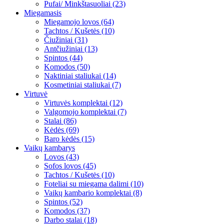
Pufai/ Minkštasuoliai (23)
Miegamasis
Miegamojo lovos (64)
Tachtos / Kušetės (10)
Čiužiniai (31)
Antčiužiniai (13)
Spintos (44)
Komodos (50)
Naktiniai staliukai (14)
Kosmetiniai staliukai (7)
Virtuvė
Virtuvės komplektai (12)
Valgomojo komplektai (7)
Stalai (86)
Kėdės (69)
Baro kėdės (15)
Vaikų kambarys
Lovos (43)
Sofos lovos (45)
Tachtos / Kušetės (10)
Foteliai su miegama dalimi (10)
Vaikų kambario komplektai (8)
Spintos (52)
Komodos (37)
Darbo stalai (18)