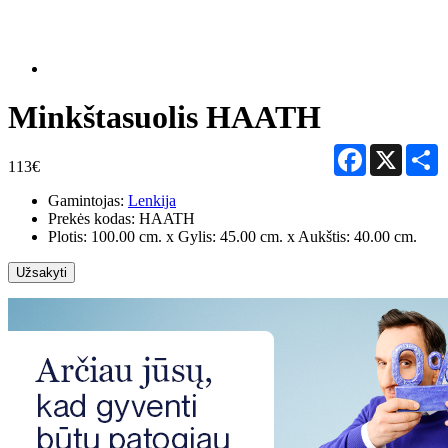
Minkštasuolis HAATH
Facebook
X
S
113€
Gamintojas:
Lenkija
Prekės kodas:
HAATH
Plotis: 100.00 cm. x Gylis: 45.00 cm. x Aukštis: 40.00 cm.
Užsakyti