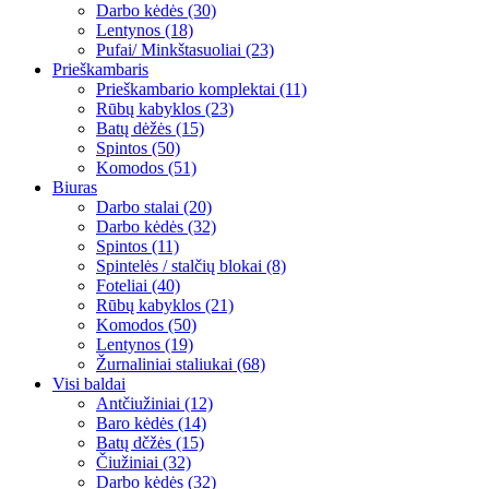
Darbo kėdės (30)
Lentynos (18)
Pufai/ Minkštasuoliai (23)
Prieškambaris
Prieškambario komplektai (11)
Rūbų kabyklos (23)
Batų dėžės (15)
Spintos (50)
Komodos (51)
Biuras
Darbo stalai (20)
Darbo kėdės (32)
Spintos (11)
Spintelės / stalčių blokai (8)
Foteliai (40)
Rūbų kabyklos (21)
Komodos (50)
Lentynos (19)
Žurnaliniai staliukai (68)
Visi baldai
Antčiužiniai (12)
Baro kėdės (14)
Batų dčžės (15)
Čiužiniai (32)
Darbo kėdės (32)