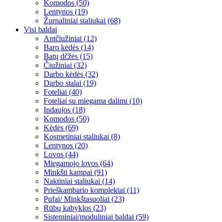
Komodos (50)
Lentynos (19)
Žurnaliniai staliukai (68)
Visi baldai
Antčiužiniai (12)
Baro kėdės (14)
Batų dčžės (15)
Čiužiniai (32)
Darbo kėdės (32)
Darbo stalai (19)
Foteliai (40)
Foteliai su miegama dalimi (10)
Indaujos (18)
Komodos (50)
Kėdės (69)
Kosmetiniai staliukai (8)
Lentynos (20)
Lovos (44)
Miegamojo lovos (64)
Minkšti kampai (91)
Naktiniai staliukai (14)
Prieškambario komplektai (11)
Pufai/ Minkštasuoliai (23)
Rūbų kabyklos (23)
Sisteminiai/moduliniai baldai (59)