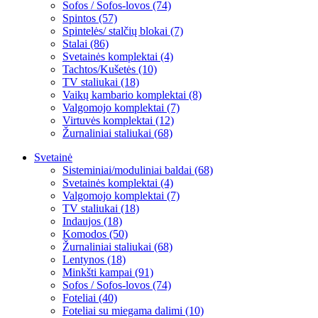
Sofos / Sofos-lovos (74)
Spintos (57)
Spintelės/ stalčių blokai (7)
Stalai (86)
Svetainės komplektai (4)
Tachtos/Kušetės (10)
TV staliukai (18)
Vaikų kambario komplektai (8)
Valgomojo komplektai (7)
Virtuvės komplektai (12)
Žurnaliniai staliukai (68)
Svetainė
Sisteminiai/moduliniai baldai (68)
Svetainės komplektai (4)
Valgomojo komplektai (7)
TV staliukai (18)
Indaujos (18)
Komodos (50)
Žurnaliniai staliukai (68)
Lentynos (18)
Minkšti kampai (91)
Sofos / Sofos-lovos (74)
Foteliai (40)
Foteliai su miegama dalimi (10)