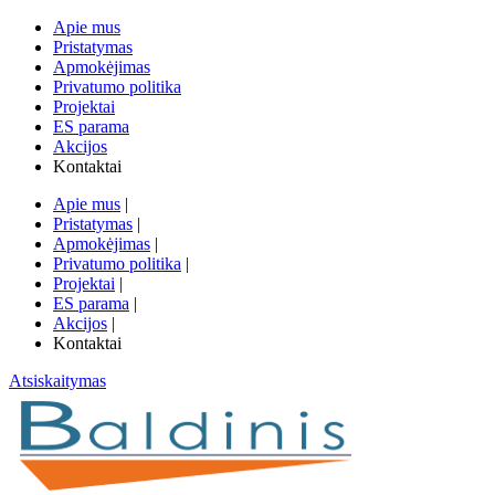
Apie mus
Pristatymas
Apmokėjimas
Privatumo politika
Projektai
ES parama
Akcijos
Kontaktai
Apie mus
|
Pristatymas
|
Apmokėjimas
|
Privatumo politika
|
Projektai
|
ES parama
|
Akcijos
|
Kontaktai
Atsiskaitymas