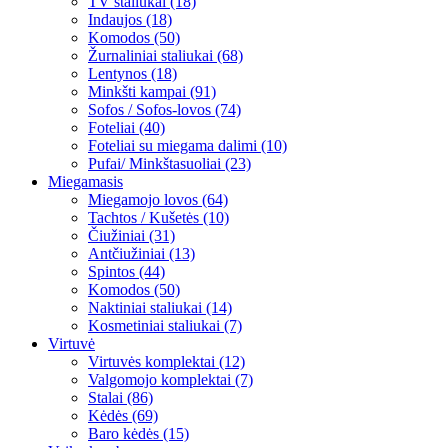
TV staliukai (18)
Indaujos (18)
Komodos (50)
Žurnaliniai staliukai (68)
Lentynos (18)
Minkšti kampai (91)
Sofos / Sofos-lovos (74)
Foteliai (40)
Foteliai su miegama dalimi (10)
Pufai/ Minkštasuoliai (23)
Miegamasis
Miegamojo lovos (64)
Tachtos / Kušetės (10)
Čiužiniai (31)
Antčiužiniai (13)
Spintos (44)
Komodos (50)
Naktiniai staliukai (14)
Kosmetiniai staliukai (7)
Virtuvė
Virtuvės komplektai (12)
Valgomojo komplektai (7)
Stalai (86)
Kėdės (69)
Baro kėdės (15)