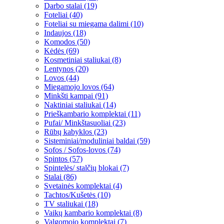
Darbo stalai (19)
Foteliai (40)
Foteliai su miegama dalimi (10)
Indaujos (18)
Komodos (50)
Kėdės (69)
Kosmetiniai staliukai (8)
Lentynos (20)
Lovos (44)
Miegamojo lovos (64)
Minkšti kampai (91)
Naktiniai staliukai (14)
Prieškambario komplektai (11)
Pufai/ Minkštasuoliai (23)
Rūbų kabyklos (23)
Sisteminiai/moduliniai baldai (59)
Sofos / Sofos-lovos (74)
Spintos (57)
Spintelės/ stalčių blokai (7)
Stalai (86)
Svetainės komplektai (4)
Tachtos/Kušetės (10)
TV staliukai (18)
Vaikų kambario komplektai (8)
Valgomojo komplektai (7)