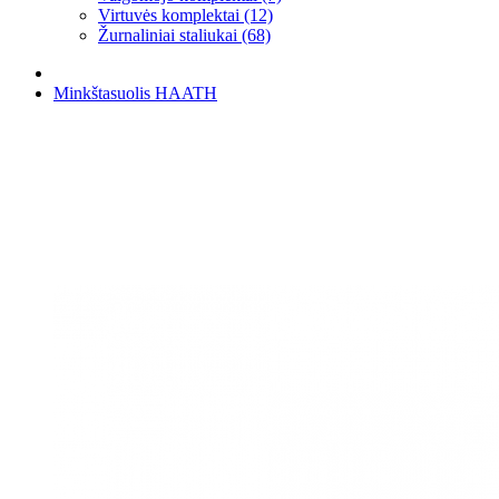
Virtuvės komplektai (12)
Žurnaliniai staliukai (68)
Minkštasuolis HAATH