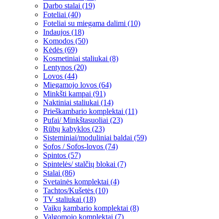
Darbo stalai (19)
Foteliai (40)
Foteliai su miegama dalimi (10)
Indaujos (18)
Komodos (50)
Kėdės (69)
Kosmetiniai staliukai (8)
Lentynos (20)
Lovos (44)
Miegamojo lovos (64)
Minkšti kampai (91)
Naktiniai staliukai (14)
Prieškambario komplektai (11)
Pufai/ Minkštasuoliai (23)
Rūbų kabyklos (23)
Sisteminiai/moduliniai baldai (59)
Sofos / Sofos-lovos (74)
Spintos (57)
Spintelės/ stalčių blokai (7)
Stalai (86)
Svetainės komplektai (4)
Tachtos/Kušetės (10)
TV staliukai (18)
Vaikų kambario komplektai (8)
Valgomojo komplektai (7)