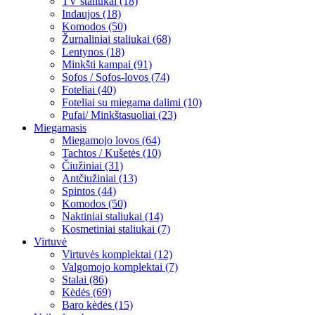
TV staliukai (18)
Indaujos (18)
Komodos (50)
Žurnaliniai staliukai (68)
Lentynos (18)
Minkšti kampai (91)
Sofos / Sofos-lovos (74)
Foteliai (40)
Foteliai su miegama dalimi (10)
Pufai/ Minkštasuoliai (23)
Miegamasis
Miegamojo lovos (64)
Tachtos / Kušetės (10)
Čiužiniai (31)
Antčiužiniai (13)
Spintos (44)
Komodos (50)
Naktiniai staliukai (14)
Kosmetiniai staliukai (7)
Virtuvė
Virtuvės komplektai (12)
Valgomojo komplektai (7)
Stalai (86)
Kėdės (69)
Baro kėdės (15)