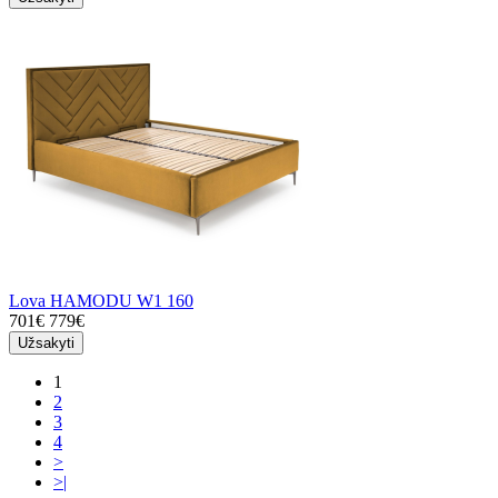
Lova HAMODU W1 160
701€
779€
Užsakyti
1
2
3
4
>
>|