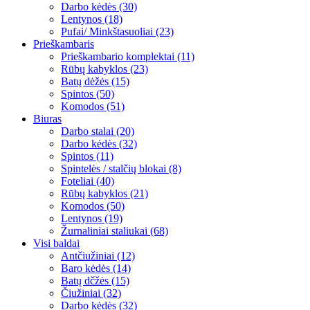
Darbo kėdės (30)
Lentynos (18)
Pufai/ Minkštasuoliai (23)
Prieškambaris
Prieškambario komplektai (11)
Rūbų kabyklos (23)
Batų dėžės (15)
Spintos (50)
Komodos (51)
Biuras
Darbo stalai (20)
Darbo kėdės (32)
Spintos (11)
Spintelės / stalčių blokai (8)
Foteliai (40)
Rūbų kabyklos (21)
Komodos (50)
Lentynos (19)
Žurnaliniai staliukai (68)
Visi baldai
Antčiužiniai (12)
Baro kėdės (14)
Batų dčžės (15)
Čiužiniai (32)
Darbo kėdės (32)