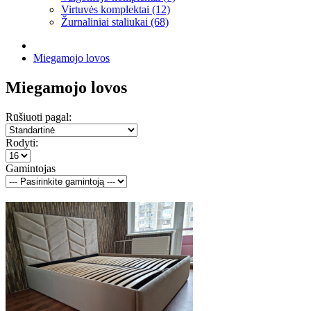
Virtuvės komplektai (12)
Žurnaliniai staliukai (68)
Miegamojo lovos
Miegamojo lovos
Rūšiuoti pagal:
Rodyti:
Gamintojas