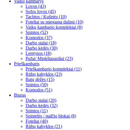
Vaikų kambarys
Lovos (43)
Sofos lovos (45)
Tachtos / Kušetės (10)
Foteliai su miegama dalimi (10)
Vaikų kambario komplektai (8)
Spintos (52)
Komodos (37)
Darbo stalai (18)
Darbo kėdės (30)
Lentynos (18)
Pufai/ Minkštasuoliai (23)
Prieškambaris
Prieškambario komplektai (11)
Rūbų kabyklos (23)
Batų dėžės (15)
Spintos (50)
Komodos (51)
Biuras
Darbo stalai (20)
Darbo kėdės (32)
Spintos (11)
Spintelės / stalčių blokai (8)
Foteliai (40)
Rūbų kabyklos (21)