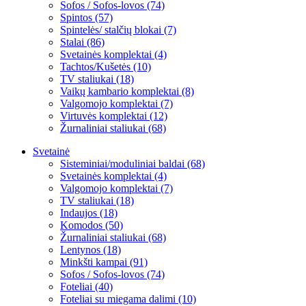
Sofos / Sofos-lovos (74)
Spintos (57)
Spintelės/ stalčių blokai (7)
Stalai (86)
Svetainės komplektai (4)
Tachtos/Kušetės (10)
TV staliukai (18)
Vaikų kambario komplektai (8)
Valgomojo komplektai (7)
Virtuvės komplektai (12)
Žurnaliniai staliukai (68)
Svetainė
Sisteminiai/moduliniai baldai (68)
Svetainės komplektai (4)
Valgomojo komplektai (7)
TV staliukai (18)
Indaujos (18)
Komodos (50)
Žurnaliniai staliukai (68)
Lentynos (18)
Minkšti kampai (91)
Sofos / Sofos-lovos (74)
Foteliai (40)
Foteliai su miegama dalimi (10)