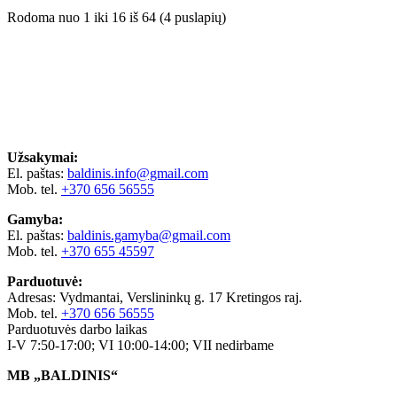
Rodoma nuo 1 iki 16 iš 64 (4 puslapių)
Užsakymai:
El. paštas:
baldinis.info@gmail.com
Mob. tel.
+370 656 56555
Gamyba:
El. paštas:
baldinis.gamyba@gmail.com
Mob. tel.
+370 655 45597
Parduotuvė:
Adresas: Vydmantai, Verslininkų g. 17 Kretingos raj.
Mob. tel.
+370 656 56555
Parduotuvės darbo laikas
I-V 7:50-17:00; VI 10:00-14:00; VII nedirbame
MB „BALDINIS“