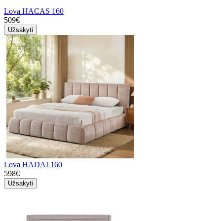
Lova HACAS 160
509€
Užsakyti
Lova HADAI 160
598€
Užsakyti