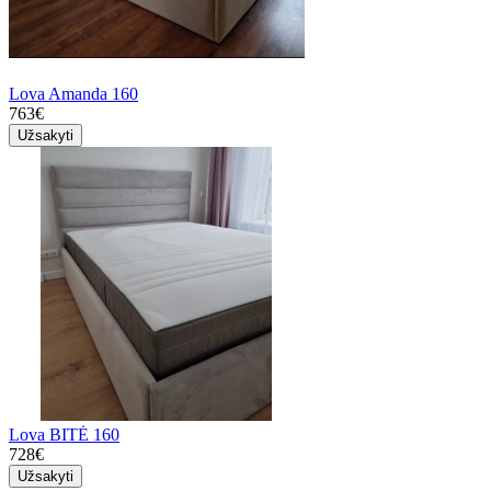
Lova Amanda 160
763€
Užsakyti
Lova BITĖ 160
728€
Užsakyti