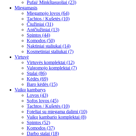
Pufai/ Minkštasuoliai (23)
Miegamasis
Miegamojo lovos (64)
Tachtos / Kušetės (10)
Čiužiniai (31)
Antčiužiniai (13)
Spintos (44)
Komodos (50)
Naktiniai staliukai (14)
Kosmetiniai staliukai (7)
Virtuvė
Virtuvės komplektai (12)
Valgomojo komplektai (7)
Stalai (86)
Kėdės (69)
Baro kėdės (15)
Vaikų kambarys
Lovos (43)
Sofos lovos (45)
Tachtos / Kušetės (10)
Foteliai su miegama dalimi (10)
Vaikų kambario komplektai (8)
Spintos (52)
Komodos (37)
Darbo stalai (18)