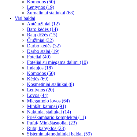
Komodos (50)
Lentynos (19)
Žurnaliniai staliukai (68)
Visi baldai
Antčiužiniai (12)
Baro kėdės (14)
Batų dčžės (15)
Čiužiniai (32)
Darbo kėdės (32)
Darbo stalai (19)
Foteliai (40)
Foteliai su miegama dalimi (10)
Indaujos (18)
Komodos (50)
Kėdės (69)
Kosmetiniai staliukai (8)
Lentynos (20)
Lovos (44)
Miegamojo lovos (64)
Minkšti kampai (91)
Naktiniai staliukai (14)
Prieškambario komplektai (11)
Pufai/ Minkštasuoliai (23)
Rūbų kabyklos (23)
Sisteminiai/moduliniai baldai (59)