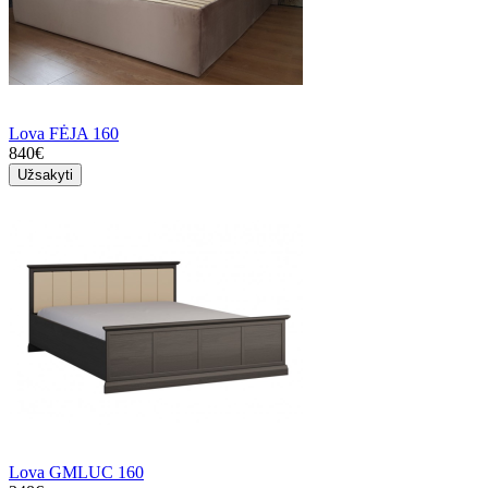
Lova FĖJA 160
840€
Užsakyti
Lova GMLUC 160