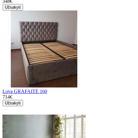
348€
Užsakyti
Lova GRAFAITĖ 160
714€
Užsakyti