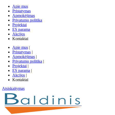
Apie mus
Pristatymas
Apmokėjimas
Privatumo politika
Projektai
ES parama
Akcijos
Kontaktai
Apie mus
|
Pristatymas
|
Apmokėjimas
|
Privatumo politika
|
Projektai
|
ES parama
|
Akcijos
|
Kontaktai
Atsiskaitymas