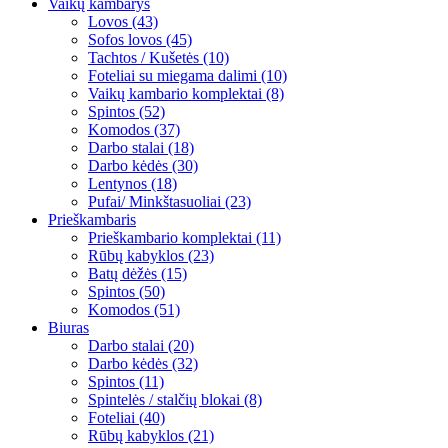
Vaikų kambarys
Lovos (43)
Sofos lovos (45)
Tachtos / Kušetės (10)
Foteliai su miegama dalimi (10)
Vaikų kambario komplektai (8)
Spintos (52)
Komodos (37)
Darbo stalai (18)
Darbo kėdės (30)
Lentynos (18)
Pufai/ Minkštasuoliai (23)
Prieškambaris
Prieškambario komplektai (11)
Rūbų kabyklos (23)
Batų dėžės (15)
Spintos (50)
Komodos (51)
Biuras
Darbo stalai (20)
Darbo kėdės (32)
Spintos (11)
Spintelės / stalčių blokai (8)
Foteliai (40)
Rūbų kabyklos (21)