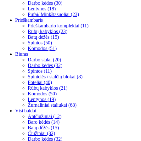
Darbo kėdės (30)
Lentynos (18)
Pufai/ Minkštasuoliai (23)
Prieškambaris
Prieškambario komplektai (11)
Rūbų kabyklos (23)
Batų dėžės (15)
Spintos (50)
Komodos (51)
Biuras
Darbo stalai (20)
Darbo kėdės (32)
Spintos (11)
Spintelės / stalčių blokai (8)
Foteliai (40)
Rūbų kabyklos (21)
Komodos (50)
Lentynos (19)
Žurnaliniai staliukai (68)
Visi baldai
Antčiužiniai (12)
Baro kėdės (14)
Batų dčžės (15)
Čiužiniai (32)
Darbo kėdės (32)