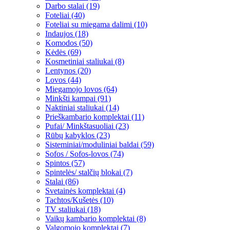
Darbo stalai (19)
Foteliai (40)
Foteliai su miegama dalimi (10)
Indaujos (18)
Komodos (50)
Kėdės (69)
Kosmetiniai staliukai (8)
Lentynos (20)
Lovos (44)
Miegamojo lovos (64)
Minkšti kampai (91)
Naktiniai staliukai (14)
Prieškambario komplektai (11)
Pufai/ Minkštasuoliai (23)
Rūbų kabyklos (23)
Sisteminiai/moduliniai baldai (59)
Sofos / Sofos-lovos (74)
Spintos (57)
Spintelės/ stalčių blokai (7)
Stalai (86)
Svetainės komplektai (4)
Tachtos/Kušetės (10)
TV staliukai (18)
Vaikų kambario komplektai (8)
Valgomojo komplektai (7)