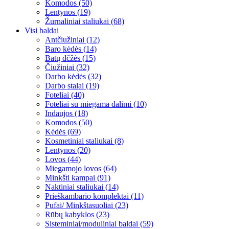
Komodos (50)
Lentynos (19)
Žurnaliniai staliukai (68)
Visi baldai
Antčiužiniai (12)
Baro kėdės (14)
Batų dčžės (15)
Čiužiniai (32)
Darbo kėdės (32)
Darbo stalai (19)
Foteliai (40)
Foteliai su miegama dalimi (10)
Indaujos (18)
Komodos (50)
Kėdės (69)
Kosmetiniai staliukai (8)
Lentynos (20)
Lovos (44)
Miegamojo lovos (64)
Minkšti kampai (91)
Naktiniai staliukai (14)
Prieškambario komplektai (11)
Pufai/ Minkštasuoliai (23)
Rūbų kabyklos (23)
Sisteminiai/moduliniai baldai (59)