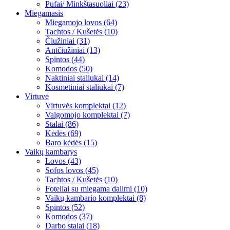
Pufai/ Minkštasuoliai (23)
Miegamasis
Miegamojo lovos (64)
Tachtos / Kušetės (10)
Čiužiniai (31)
Antčiužiniai (13)
Spintos (44)
Komodos (50)
Naktiniai staliukai (14)
Kosmetiniai staliukai (7)
Virtuvė
Virtuvės komplektai (12)
Valgomojo komplektai (7)
Stalai (86)
Kėdės (69)
Baro kėdės (15)
Vaikų kambarys
Lovos (43)
Sofos lovos (45)
Tachtos / Kušetės (10)
Foteliai su miegama dalimi (10)
Vaikų kambario komplektai (8)
Spintos (52)
Komodos (37)
Darbo stalai (18)