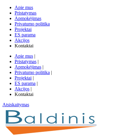
Apie mus
Pristatymas
Apmokėjimas
Privatumo politika
Projektai
ES parama
Akcijos
Kontaktai
Apie mus
|
Pristatymas
|
Apmokėjimas
|
Privatumo politika
|
Projektai
|
ES parama
|
Akcijos
|
Kontaktai
Atsiskaitymas