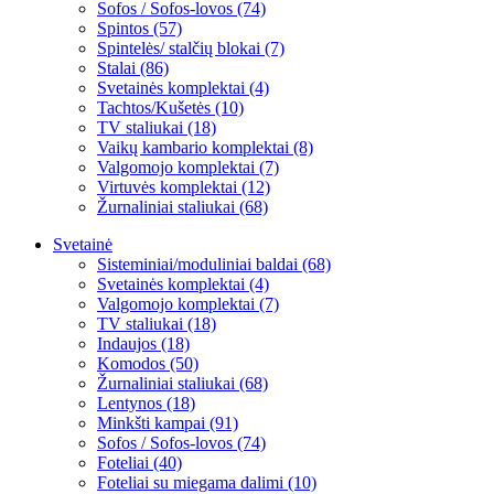
Sofos / Sofos-lovos (74)
Spintos (57)
Spintelės/ stalčių blokai (7)
Stalai (86)
Svetainės komplektai (4)
Tachtos/Kušetės (10)
TV staliukai (18)
Vaikų kambario komplektai (8)
Valgomojo komplektai (7)
Virtuvės komplektai (12)
Žurnaliniai staliukai (68)
Svetainė
Sisteminiai/moduliniai baldai (68)
Svetainės komplektai (4)
Valgomojo komplektai (7)
TV staliukai (18)
Indaujos (18)
Komodos (50)
Žurnaliniai staliukai (68)
Lentynos (18)
Minkšti kampai (91)
Sofos / Sofos-lovos (74)
Foteliai (40)
Foteliai su miegama dalimi (10)