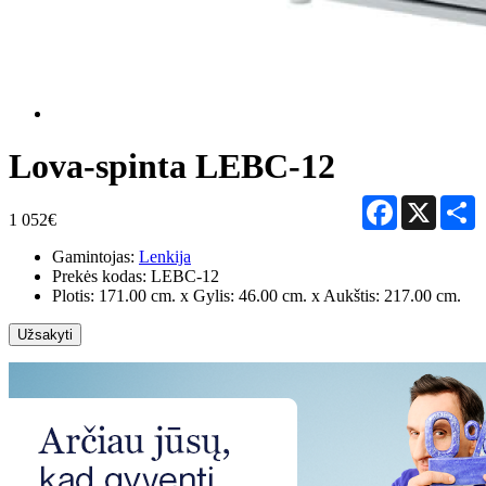
Lova-spinta LEBC-12
Facebook
X
S
1 052€
Gamintojas:
Lenkija
Prekės kodas:
LEBC-12
Plotis: 171.00 cm. x Gylis: 46.00 cm. x Aukštis: 217.00 cm.
Užsakyti