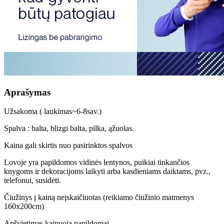
Aprašymas
Užsakoma ( laukimas~6-8sav.)
Spalva : balta, blizgi balta, pilka, ąžuolas.
Kaina gali skirtis nuo pasirinktos spalvos
Lovoje yra papildomos vidinės lentynos, puikiai tinkančios
knygoms ir dekoracijoms laikyti arba kasdieniams daiktams, pvz.,
telefonui, susidėti.
Čiužinys į kainą neįskaičiuotas (reikiamo čiužinio matmenys
160x200cm)
Apšvietimas kainuoja papildomai