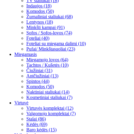
TV staliukai (18)
Indaujos (18)
Komodos (50)
Žurnaliniai staliukai (68)
Lentynos (18)
Minkšti kampai (91)
Sofos / Sofos-lovos (74)
Foteliai (40)
Foteliai su miegama dalimi (10)
Pufai/ Minkštasuoliai (23)
Miegamasis
Miegamojo lovos (64)
Tachtos / Kušetės (10)
Čiužiniai (31)
Antčiužiniai (13)
Spintos (44)
Komodos (50)
Naktiniai staliukai (14)
Kosmetiniai staliukai (7)
Virtuvė
Virtuvės komplektai (12)
Valgomojo komplektai (7)
Stalai (86)
Kėdės (69)
Baro kėdės (15)