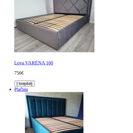
Lova VARĖNA 160
756€
Į krepšelį
Plačiau