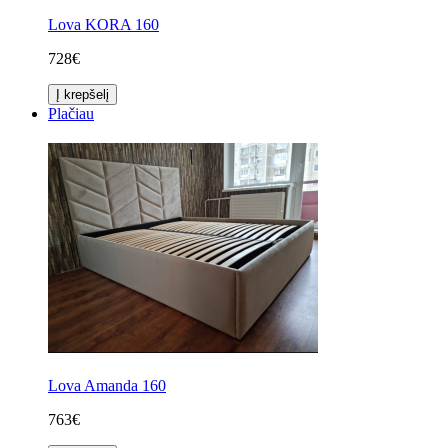
Lova KORA 160
728€
Į krepšelį
Plačiau
Lova Amanda 160
763€