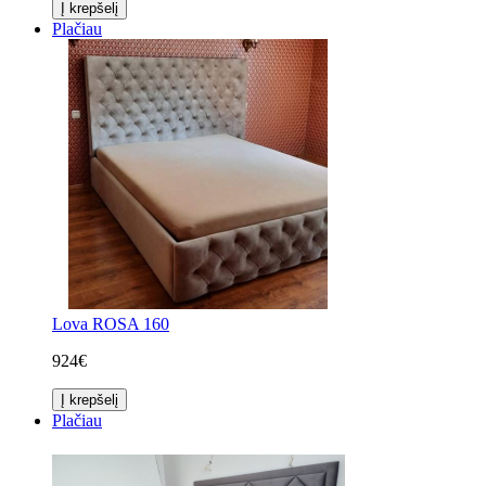
Į krepšelį
Plačiau
Lova ROSA 160
924€
Į krepšelį
Plačiau