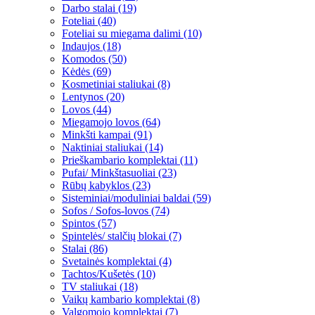
Darbo stalai (19)
Foteliai (40)
Foteliai su miegama dalimi (10)
Indaujos (18)
Komodos (50)
Kėdės (69)
Kosmetiniai staliukai (8)
Lentynos (20)
Lovos (44)
Miegamojo lovos (64)
Minkšti kampai (91)
Naktiniai staliukai (14)
Prieškambario komplektai (11)
Pufai/ Minkštasuoliai (23)
Rūbų kabyklos (23)
Sisteminiai/moduliniai baldai (59)
Sofos / Sofos-lovos (74)
Spintos (57)
Spintelės/ stalčių blokai (7)
Stalai (86)
Svetainės komplektai (4)
Tachtos/Kušetės (10)
TV staliukai (18)
Vaikų kambario komplektai (8)
Valgomojo komplektai (7)