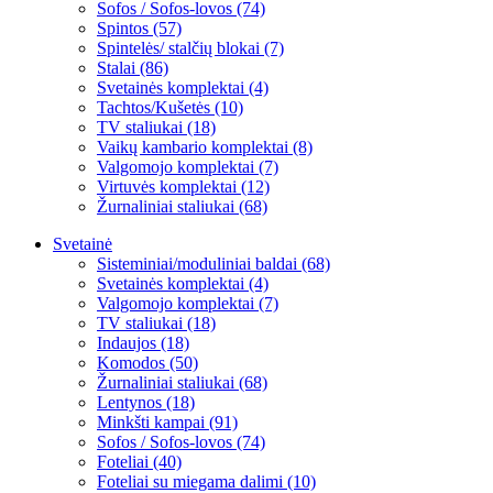
Sofos / Sofos-lovos (74)
Spintos (57)
Spintelės/ stalčių blokai (7)
Stalai (86)
Svetainės komplektai (4)
Tachtos/Kušetės (10)
TV staliukai (18)
Vaikų kambario komplektai (8)
Valgomojo komplektai (7)
Virtuvės komplektai (12)
Žurnaliniai staliukai (68)
Svetainė
Sisteminiai/moduliniai baldai (68)
Svetainės komplektai (4)
Valgomojo komplektai (7)
TV staliukai (18)
Indaujos (18)
Komodos (50)
Žurnaliniai staliukai (68)
Lentynos (18)
Minkšti kampai (91)
Sofos / Sofos-lovos (74)
Foteliai (40)
Foteliai su miegama dalimi (10)