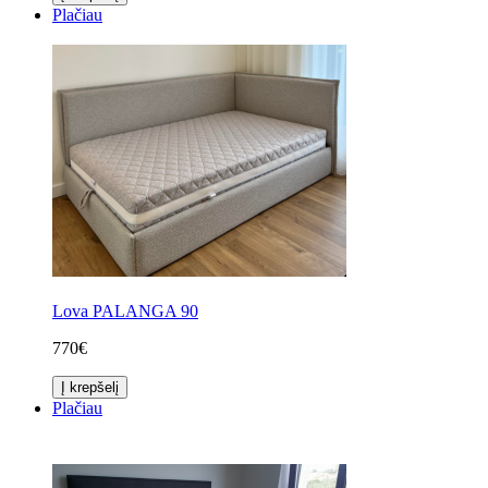
Plačiau
Lova PALANGA 90
770€
Į krepšelį
Plačiau