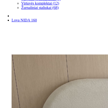
Virtuvės komplektai (12)
Žurnaliniai staliukai (68)
Lova NIDA 160