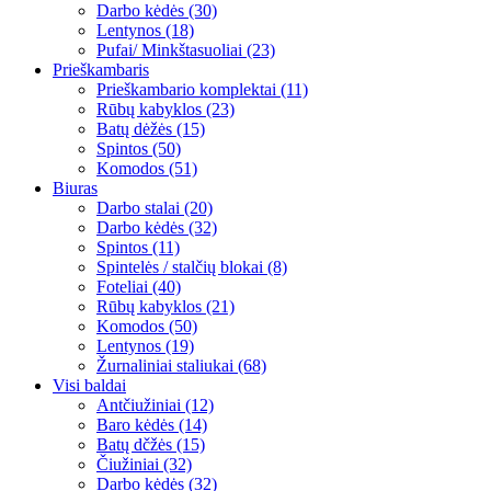
Darbo kėdės (30)
Lentynos (18)
Pufai/ Minkštasuoliai (23)
Prieškambaris
Prieškambario komplektai (11)
Rūbų kabyklos (23)
Batų dėžės (15)
Spintos (50)
Komodos (51)
Biuras
Darbo stalai (20)
Darbo kėdės (32)
Spintos (11)
Spintelės / stalčių blokai (8)
Foteliai (40)
Rūbų kabyklos (21)
Komodos (50)
Lentynos (19)
Žurnaliniai staliukai (68)
Visi baldai
Antčiužiniai (12)
Baro kėdės (14)
Batų dčžės (15)
Čiužiniai (32)
Darbo kėdės (32)