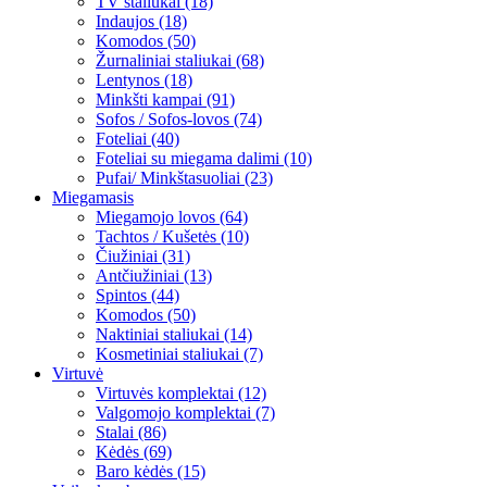
TV staliukai (18)
Indaujos (18)
Komodos (50)
Žurnaliniai staliukai (68)
Lentynos (18)
Minkšti kampai (91)
Sofos / Sofos-lovos (74)
Foteliai (40)
Foteliai su miegama dalimi (10)
Pufai/ Minkštasuoliai (23)
Miegamasis
Miegamojo lovos (64)
Tachtos / Kušetės (10)
Čiužiniai (31)
Antčiužiniai (13)
Spintos (44)
Komodos (50)
Naktiniai staliukai (14)
Kosmetiniai staliukai (7)
Virtuvė
Virtuvės komplektai (12)
Valgomojo komplektai (7)
Stalai (86)
Kėdės (69)
Baro kėdės (15)