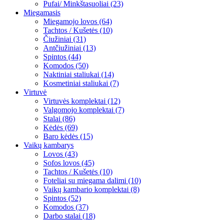
Pufai/ Minkštasuoliai (23)
Miegamasis
Miegamojo lovos (64)
Tachtos / Kušetės (10)
Čiužiniai (31)
Antčiužiniai (13)
Spintos (44)
Komodos (50)
Naktiniai staliukai (14)
Kosmetiniai staliukai (7)
Virtuvė
Virtuvės komplektai (12)
Valgomojo komplektai (7)
Stalai (86)
Kėdės (69)
Baro kėdės (15)
Vaikų kambarys
Lovos (43)
Sofos lovos (45)
Tachtos / Kušetės (10)
Foteliai su miegama dalimi (10)
Vaikų kambario komplektai (8)
Spintos (52)
Komodos (37)
Darbo stalai (18)