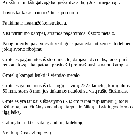
Aukšti ir minkšti galvūgaliai įnešantys stilių į Jūsų miegamąjį.
Lovos karkasas paminkštintas porolonu.
Patikima ir ilgaamžė konstrukcija.
Visi tvirtinimo kampai, atramos pagamintos iš storo metalo.
Patogi ir erdvi patalynės dėžė dugnas pasideda ant žemės, todėl nėra
jokių svorio ribojimų.
Grotelės pagamintos iš storo metalo, dalijasi į dvi dalis, todėl prieš
renkant lovą labai patogu prasinešti pro mažiausius namų kampus.
Grotelių kampai lenkti iš vientiso metalo.
Grotelės gaminamos iš elastingų ir tvirtų 2×22 lamelių, kurių plotis
50 mm, storis 8 mm, jos tinkamos naudoti su visų rūšių čiužiniais.
Grotelės yra tankaus išdėstymo (~3,5cm tarpai tarp lamelių), todėl
užtikrina, kad čiužinys nedubtų į tarpus ir išliktų taisyklingos formos
ilgą laiką.
Galimybė rinktis iš daug audinių kolekcijų.
Yra kitų išmatavimų lovų