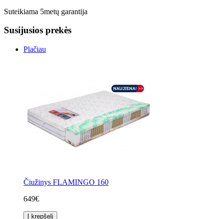
Suteikiama 5metų garantija
Susijusios prekės
Plačiau
Čiužinys FLAMINGO 160
649€
Į krepšelį