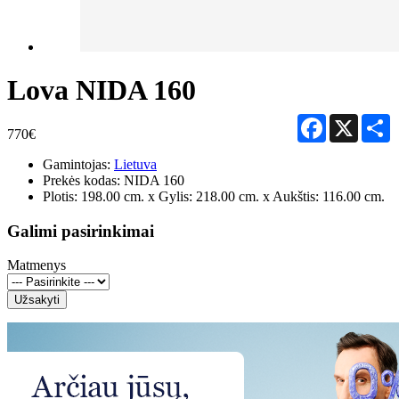
Lova NIDA 160
Facebook
X
S
770€
Gamintojas:
Lietuva
Prekės kodas:
NIDA 160
Plotis: 198.00 cm. x Gylis: 218.00 cm. x Aukštis: 116.00 cm.
Galimi pasirinkimai
Matmenys
Užsakyti