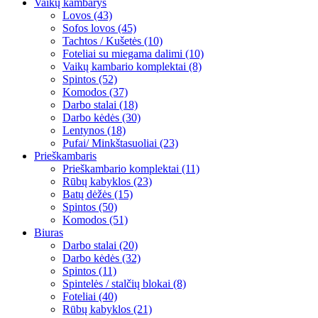
Vaikų kambarys
Lovos (43)
Sofos lovos (45)
Tachtos / Kušetės (10)
Foteliai su miegama dalimi (10)
Vaikų kambario komplektai (8)
Spintos (52)
Komodos (37)
Darbo stalai (18)
Darbo kėdės (30)
Lentynos (18)
Pufai/ Minkštasuoliai (23)
Prieškambaris
Prieškambario komplektai (11)
Rūbų kabyklos (23)
Batų dėžės (15)
Spintos (50)
Komodos (51)
Biuras
Darbo stalai (20)
Darbo kėdės (32)
Spintos (11)
Spintelės / stalčių blokai (8)
Foteliai (40)
Rūbų kabyklos (21)