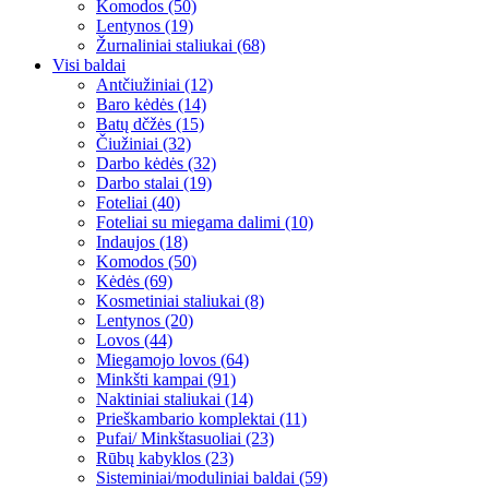
Komodos (50)
Lentynos (19)
Žurnaliniai staliukai (68)
Visi baldai
Antčiužiniai (12)
Baro kėdės (14)
Batų dčžės (15)
Čiužiniai (32)
Darbo kėdės (32)
Darbo stalai (19)
Foteliai (40)
Foteliai su miegama dalimi (10)
Indaujos (18)
Komodos (50)
Kėdės (69)
Kosmetiniai staliukai (8)
Lentynos (20)
Lovos (44)
Miegamojo lovos (64)
Minkšti kampai (91)
Naktiniai staliukai (14)
Prieškambario komplektai (11)
Pufai/ Minkštasuoliai (23)
Rūbų kabyklos (23)
Sisteminiai/moduliniai baldai (59)