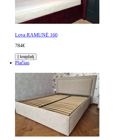
Lova RAMUNĖ 160
784€
Į krepšelį
Plačiau