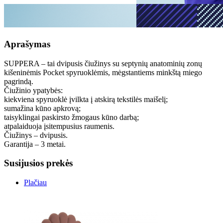
Aprašymas
SUPPERA – tai dvipusis čiužinys su septynių anatominių zonų
kišeninėmis Pocket spyruoklėmis, mėgstantiems minkštą miego
pagrindą.
Čiužinio ypatybės:
kiekviena spyruoklė įvilkta į atskirą tekstilės maišelį;
sumažina kūno apkrovą;
taisyklingai paskirsto žmogaus kūno darbą;
atpalaiduoja įsitempusius raumenis.
Čiužinys – dvipusis.
Garantija – 3 metai.
Susijusios prekės
Plačiau