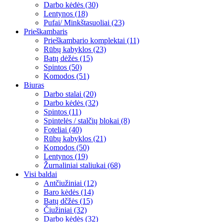
Darbo kėdės (30)
Lentynos (18)
Pufai/ Minkštasuoliai (23)
Prieškambaris
Prieškambario komplektai (11)
Rūbų kabyklos (23)
Batų dėžės (15)
Spintos (50)
Komodos (51)
Biuras
Darbo stalai (20)
Darbo kėdės (32)
Spintos (11)
Spintelės / stalčių blokai (8)
Foteliai (40)
Rūbų kabyklos (21)
Komodos (50)
Lentynos (19)
Žurnaliniai staliukai (68)
Visi baldai
Antčiužiniai (12)
Baro kėdės (14)
Batų dčžės (15)
Čiužiniai (32)
Darbo kėdės (32)