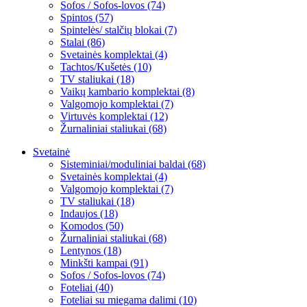
Sofos / Sofos-lovos (74)
Spintos (57)
Spintelės/ stalčių blokai (7)
Stalai (86)
Svetainės komplektai (4)
Tachtos/Kušetės (10)
TV staliukai (18)
Vaikų kambario komplektai (8)
Valgomojo komplektai (7)
Virtuvės komplektai (12)
Žurnaliniai staliukai (68)
Svetainė
Sisteminiai/moduliniai baldai (68)
Svetainės komplektai (4)
Valgomojo komplektai (7)
TV staliukai (18)
Indaujos (18)
Komodos (50)
Žurnaliniai staliukai (68)
Lentynos (18)
Minkšti kampai (91)
Sofos / Sofos-lovos (74)
Foteliai (40)
Foteliai su miegama dalimi (10)