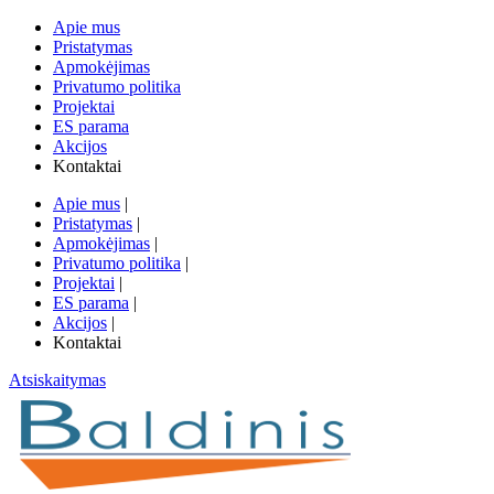
Apie mus
Pristatymas
Apmokėjimas
Privatumo politika
Projektai
ES parama
Akcijos
Kontaktai
Apie mus
|
Pristatymas
|
Apmokėjimas
|
Privatumo politika
|
Projektai
|
ES parama
|
Akcijos
|
Kontaktai
Atsiskaitymas