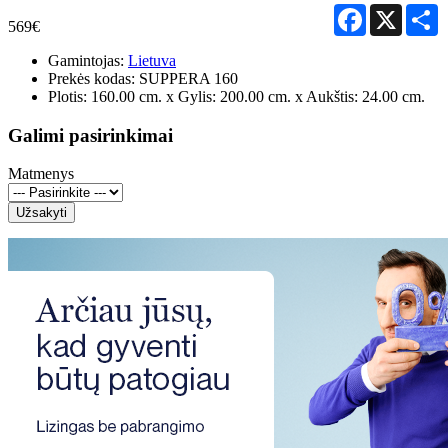
Facebook
X
S
569€
Gamintojas:
Lietuva
Prekės kodas:
SUPPERA 160
Plotis: 160.00 cm. x Gylis: 200.00 cm. x Aukštis: 24.00 cm.
Galimi pasirinkimai
Matmenys
Užsakyti