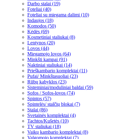
Darbo stalai (19)
Foteliai (40)
Foteliai su miegama dalimi (10)
Indaujos (18)
Komodos (50)
Kėdės (69)
Kosmetiniai staliukai (8)
Lentynos (20)
Lovos (44)
Miegamojo lovos (64)
Minkšti kampai (91)
Naktiniai staliukai (14)
Prieškambario komplektai (11)
Pufai/ Minkštasuoliai (23)
Rūbų kabyklos (23)
Sisteminiai/moduliniai baldai (59)
Sofos / Sofos-lovos (74)
Spintos (57)
Spintelės/ stalčių blokai (7)
Stalai (86)
Svetainės komplektai (4)
Tachtos/Kušetės (10)
TV staliukai (18)
Vaikų kambario komplektai (8)
Valgomojo komplektai (7)