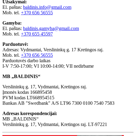
Užsakymai:
El. paštas:
baldinis.info@gmail.com
Mob. tel.
+370 656 56555
Gamyba:
El. paštas:
baldinis.gamyba@gmail.com
Mob. tel.
+370 655 45597
Parduotuvė:
Adresas: Vydmantai, Verslininkų g. 17 Kretingos raj.
Mob. tel.
+370 656 56555
Parduotuvės darbo laikas
I-V 7:50-17:00; VI 10:00-14:00; VII nedirbame
MB „BALDINIS“
Verslininkų g. 17, Vydmantai, Kretingos raj.
Įmonės kodas 166895458
PVM kodas LT668954515
Bankas AB "Swedbank" A/S LT96 7300 0100 7540 7583
Adresas korespondencijai:
MB „BALDINIS“
Verslininkų g. 17, Vydmantai, Kretingos raj. LT-97221