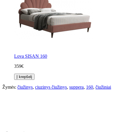
Lova SISAN 160
359€
Į krepšelį
Žymės:
čiužinys
,
ciuzinys čiužinys
,
suppera
,
160
,
čiužiniai