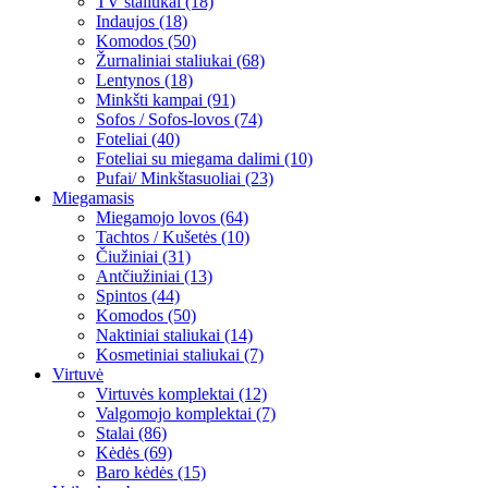
TV staliukai (18)
Indaujos (18)
Komodos (50)
Žurnaliniai staliukai (68)
Lentynos (18)
Minkšti kampai (91)
Sofos / Sofos-lovos (74)
Foteliai (40)
Foteliai su miegama dalimi (10)
Pufai/ Minkštasuoliai (23)
Miegamasis
Miegamojo lovos (64)
Tachtos / Kušetės (10)
Čiužiniai (31)
Antčiužiniai (13)
Spintos (44)
Komodos (50)
Naktiniai staliukai (14)
Kosmetiniai staliukai (7)
Virtuvė
Virtuvės komplektai (12)
Valgomojo komplektai (7)
Stalai (86)
Kėdės (69)
Baro kėdės (15)