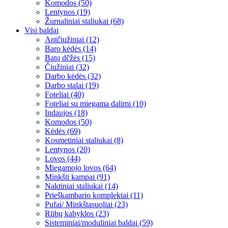
Komodos (50)
Lentynos (19)
Žurnaliniai staliukai (68)
Visi baldai
Antčiužiniai (12)
Baro kėdės (14)
Batų dčžės (15)
Čiužiniai (32)
Darbo kėdės (32)
Darbo stalai (19)
Foteliai (40)
Foteliai su miegama dalimi (10)
Indaujos (18)
Komodos (50)
Kėdės (69)
Kosmetiniai staliukai (8)
Lentynos (20)
Lovos (44)
Miegamojo lovos (64)
Minkšti kampai (91)
Naktiniai staliukai (14)
Prieškambario komplektai (11)
Pufai/ Minkštasuoliai (23)
Rūbų kabyklos (23)
Sisteminiai/moduliniai baldai (59)