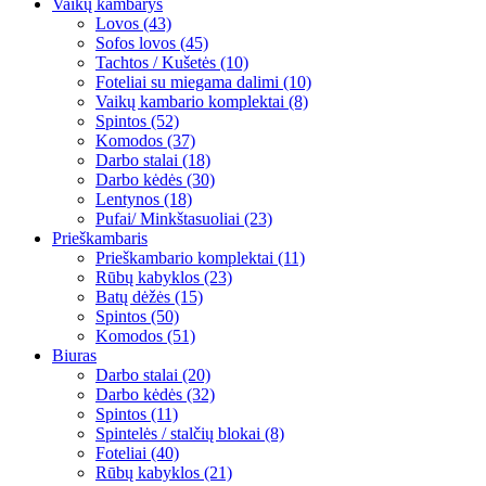
Vaikų kambarys
Lovos (43)
Sofos lovos (45)
Tachtos / Kušetės (10)
Foteliai su miegama dalimi (10)
Vaikų kambario komplektai (8)
Spintos (52)
Komodos (37)
Darbo stalai (18)
Darbo kėdės (30)
Lentynos (18)
Pufai/ Minkštasuoliai (23)
Prieškambaris
Prieškambario komplektai (11)
Rūbų kabyklos (23)
Batų dėžės (15)
Spintos (50)
Komodos (51)
Biuras
Darbo stalai (20)
Darbo kėdės (32)
Spintos (11)
Spintelės / stalčių blokai (8)
Foteliai (40)
Rūbų kabyklos (21)