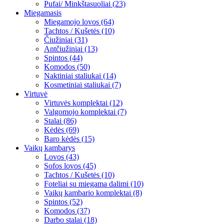
Pufai/ Minkštasuoliai (23)
Miegamasis
Miegamojo lovos (64)
Tachtos / Kušetės (10)
Čiužiniai (31)
Antčiužiniai (13)
Spintos (44)
Komodos (50)
Naktiniai staliukai (14)
Kosmetiniai staliukai (7)
Virtuvė
Virtuvės komplektai (12)
Valgomojo komplektai (7)
Stalai (86)
Kėdės (69)
Baro kėdės (15)
Vaikų kambarys
Lovos (43)
Sofos lovos (45)
Tachtos / Kušetės (10)
Foteliai su miegama dalimi (10)
Vaikų kambario komplektai (8)
Spintos (52)
Komodos (37)
Darbo stalai (18)