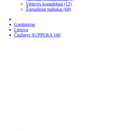
Virtuvės komplektai (12)
Žurnaliniai staliukai (68)
Gamintojas
Lietuva
Čiužinys SUPPERA 160