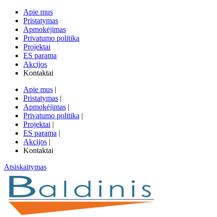
Apie mus
Pristatymas
Apmokėjimas
Privatumo politika
Projektai
ES parama
Akcijos
Kontaktai
Apie mus
|
Pristatymas
|
Apmokėjimas
|
Privatumo politika
|
Projektai
|
ES parama
|
Akcijos
|
Kontaktai
Atsiskaitymas