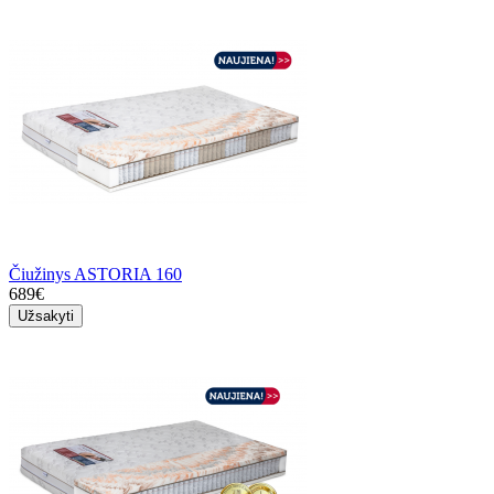
Čiužinys ASTORIA 160
689€
Užsakyti