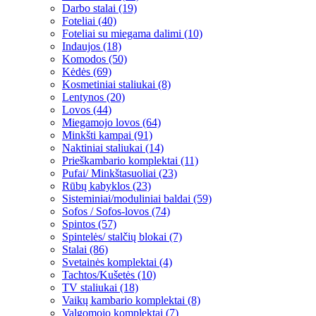
Darbo stalai (19)
Foteliai (40)
Foteliai su miegama dalimi (10)
Indaujos (18)
Komodos (50)
Kėdės (69)
Kosmetiniai staliukai (8)
Lentynos (20)
Lovos (44)
Miegamojo lovos (64)
Minkšti kampai (91)
Naktiniai staliukai (14)
Prieškambario komplektai (11)
Pufai/ Minkštasuoliai (23)
Rūbų kabyklos (23)
Sisteminiai/moduliniai baldai (59)
Sofos / Sofos-lovos (74)
Spintos (57)
Spintelės/ stalčių blokai (7)
Stalai (86)
Svetainės komplektai (4)
Tachtos/Kušetės (10)
TV staliukai (18)
Vaikų kambario komplektai (8)
Valgomojo komplektai (7)