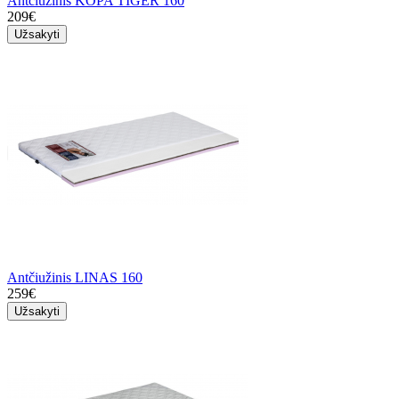
Antčiužinis KOPA TIGER 160
209€
Užsakyti
Antčiužinis LINAS 160
259€
Užsakyti