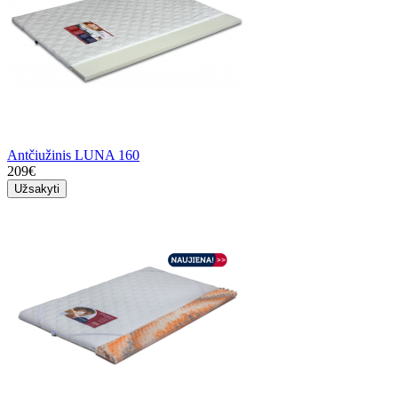
Antčiužinis LUNA 160
209€
Užsakyti