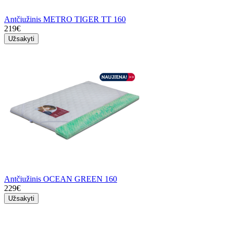
Antčiužinis METRO TIGER TT 160
219€
Užsakyti
Antčiužinis OCEAN GREEN 160
229€
Užsakyti