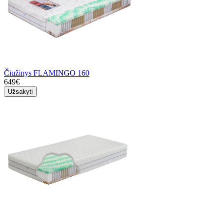
Čiužinys FLAMINGO 160
649€
Užsakyti