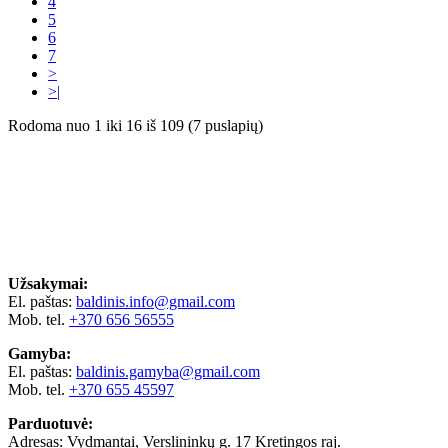
4
5
6
7
>
>|
Rodoma nuo 1 iki 16 iš 109 (7 puslapių)
Užsakymai:
El. paštas:
baldinis.info@gmail.com
Mob. tel.
+370 656 56555
Gamyba:
El. paštas:
baldinis.gamyba@gmail.com
Mob. tel.
+370 655 45597
Parduotuvė:
Adresas: Vydmantai, Verslininkų g. 17 Kretingos raj.