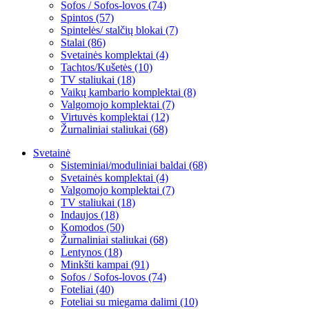
Sofos / Sofos-lovos (74)
Spintos (57)
Spintelės/ stalčių blokai (7)
Stalai (86)
Svetainės komplektai (4)
Tachtos/Kušetės (10)
TV staliukai (18)
Vaikų kambario komplektai (8)
Valgomojo komplektai (7)
Virtuvės komplektai (12)
Žurnaliniai staliukai (68)
Svetainė
Sisteminiai/moduliniai baldai (68)
Svetainės komplektai (4)
Valgomojo komplektai (7)
TV staliukai (18)
Indaujos (18)
Komodos (50)
Žurnaliniai staliukai (68)
Lentynos (18)
Minkšti kampai (91)
Sofos / Sofos-lovos (74)
Foteliai (40)
Foteliai su miegama dalimi (10)