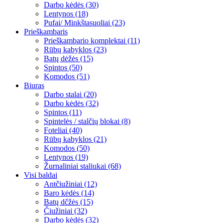
Darbo kėdės (30)
Lentynos (18)
Pufai/ Minkštasuoliai (23)
Prieškambaris
Prieškambario komplektai (11)
Rūbų kabyklos (23)
Batų dėžės (15)
Spintos (50)
Komodos (51)
Biuras
Darbo stalai (20)
Darbo kėdės (32)
Spintos (11)
Spintelės / stalčių blokai (8)
Foteliai (40)
Rūbų kabyklos (21)
Komodos (50)
Lentynos (19)
Žurnaliniai staliukai (68)
Visi baldai
Antčiužiniai (12)
Baro kėdės (14)
Batų dčžės (15)
Čiužiniai (32)
Darbo kėdės (32)