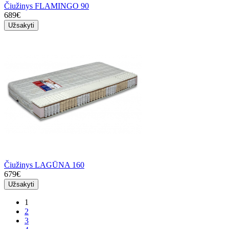
Čiužinys FLAMINGO 90
689€
Užsakyti
Čiužinys LAGŪNA 160
679€
Užsakyti
1
2
3