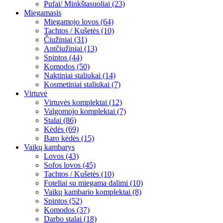
Pufai/ Minkštasuoliai (23)
Miegamasis
Miegamojo lovos (64)
Tachtos / Kušetės (10)
Čiužiniai (31)
Antčiužiniai (13)
Spintos (44)
Komodos (50)
Naktiniai staliukai (14)
Kosmetiniai staliukai (7)
Virtuvė
Virtuvės komplektai (12)
Valgomojo komplektai (7)
Stalai (86)
Kėdės (69)
Baro kėdės (15)
Vaikų kambarys
Lovos (43)
Sofos lovos (45)
Tachtos / Kušetės (10)
Foteliai su miegama dalimi (10)
Vaikų kambario komplektai (8)
Spintos (52)
Komodos (37)
Darbo stalai (18)