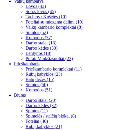
Vaikų kambarys
Lovos (43)
Sofos lovos (45)
Tachtos / Kušetės (10)
Foteliai su miegama dalimi (10)
Vaikų kambario komplektai (8)
Spintos (52)
Komodos (37)
Darbo stalai (18)
Darbo kėdės (30)
Lentynos (18)
Pufai/ Minkštasuoliai (23)
Prieškambaris
Prieškambario komplektai (11)
Rūbų kabyklos (23)
Batų dėžės (15)
Spintos (50)
Komodos (51)
Biuras
Darbo stalai (20)
Darbo kėdės (32)
Spintos (11)
Spintelės / stalčių blokai (8)
Foteliai (40)
Rūbų kabyklos (21)