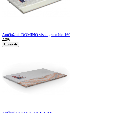
Antčiužinis DOMINO visco green bio 160
229€
Užsakyti