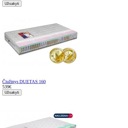
Užsakyti
Čiužinys DUETAS 160
539€
Užsakyti