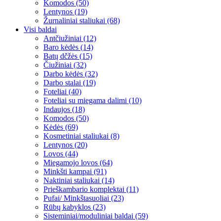
Komodos (50)
Lentynos (19)
Žurnaliniai staliukai (68)
Visi baldai
Antčiužiniai (12)
Baro kėdės (14)
Batų dčžės (15)
Čiužiniai (32)
Darbo kėdės (32)
Darbo stalai (19)
Foteliai (40)
Foteliai su miegama dalimi (10)
Indaujos (18)
Komodos (50)
Kėdės (69)
Kosmetiniai staliukai (8)
Lentynos (20)
Lovos (44)
Miegamojo lovos (64)
Minkšti kampai (91)
Naktiniai staliukai (14)
Prieškambario komplektai (11)
Pufai/ Minkštasuoliai (23)
Rūbų kabyklos (23)
Sisteminiai/moduliniai baldai (59)