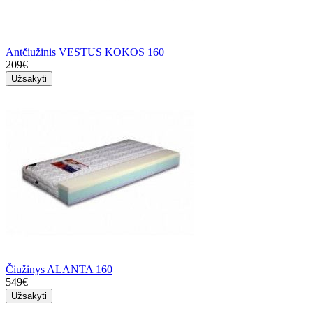
Antčiužinis VESTUS KOKOS 160
209€
Užsakyti
Čiužinys ALANTA 160
549€
Užsakyti