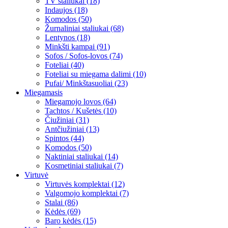
TV staliukai (18)
Indaujos (18)
Komodos (50)
Žurnaliniai staliukai (68)
Lentynos (18)
Minkšti kampai (91)
Sofos / Sofos-lovos (74)
Foteliai (40)
Foteliai su miegama dalimi (10)
Pufai/ Minkštasuoliai (23)
Miegamasis
Miegamojo lovos (64)
Tachtos / Kušetės (10)
Čiužiniai (31)
Antčiužiniai (13)
Spintos (44)
Komodos (50)
Naktiniai staliukai (14)
Kosmetiniai staliukai (7)
Virtuvė
Virtuvės komplektai (12)
Valgomojo komplektai (7)
Stalai (86)
Kėdės (69)
Baro kėdės (15)