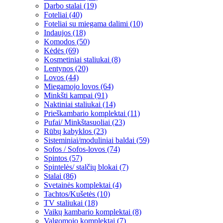
Darbo stalai (19)
Foteliai (40)
Foteliai su miegama dalimi (10)
Indaujos (18)
Komodos (50)
Kėdės (69)
Kosmetiniai staliukai (8)
Lentynos (20)
Lovos (44)
Miegamojo lovos (64)
Minkšti kampai (91)
Naktiniai staliukai (14)
Prieškambario komplektai (11)
Pufai/ Minkštasuoliai (23)
Rūbų kabyklos (23)
Sisteminiai/moduliniai baldai (59)
Sofos / Sofos-lovos (74)
Spintos (57)
Spintelės/ stalčių blokai (7)
Stalai (86)
Svetainės komplektai (4)
Tachtos/Kušetės (10)
TV staliukai (18)
Vaikų kambario komplektai (8)
Valgomojo komplektai (7)