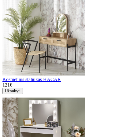
Kosmetinis staliukas HACAR
121€
Užsakyti