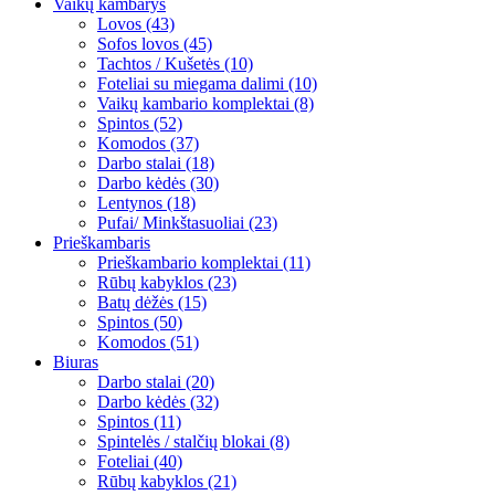
Vaikų kambarys
Lovos (43)
Sofos lovos (45)
Tachtos / Kušetės (10)
Foteliai su miegama dalimi (10)
Vaikų kambario komplektai (8)
Spintos (52)
Komodos (37)
Darbo stalai (18)
Darbo kėdės (30)
Lentynos (18)
Pufai/ Minkštasuoliai (23)
Prieškambaris
Prieškambario komplektai (11)
Rūbų kabyklos (23)
Batų dėžės (15)
Spintos (50)
Komodos (51)
Biuras
Darbo stalai (20)
Darbo kėdės (32)
Spintos (11)
Spintelės / stalčių blokai (8)
Foteliai (40)
Rūbų kabyklos (21)