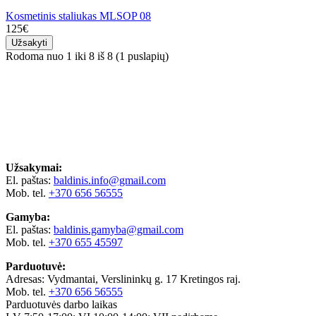
Kosmetinis staliukas MLSOP 08
125€
Užsakyti
Rodoma nuo 1 iki 8 iš 8 (1 puslapių)
Užsakymai:
El. paštas:
baldinis.info@gmail.com
Mob. tel.
+370 656 56555
Gamyba:
El. paštas:
baldinis.gamyba@gmail.com
Mob. tel.
+370 655 45597
Parduotuvė:
Adresas: Vydmantai, Verslininkų g. 17 Kretingos raj.
Mob. tel.
+370 656 56555
Parduotuvės darbo laikas