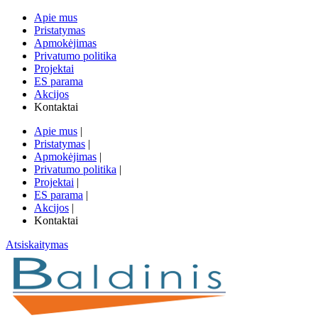
Apie mus
Pristatymas
Apmokėjimas
Privatumo politika
Projektai
ES parama
Akcijos
Kontaktai
Apie mus
|
Pristatymas
|
Apmokėjimas
|
Privatumo politika
|
Projektai
|
ES parama
|
Akcijos
|
Kontaktai
Atsiskaitymas