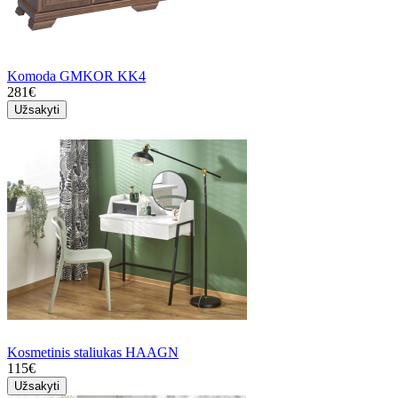
Komoda GMKOR KK4
281€
Užsakyti
Kosmetinis staliukas HAAGN
115€
Užsakyti