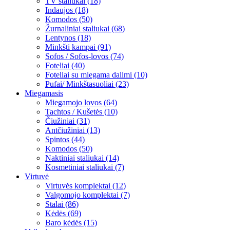
TV staliukai (18)
Indaujos (18)
Komodos (50)
Žurnaliniai staliukai (68)
Lentynos (18)
Minkšti kampai (91)
Sofos / Sofos-lovos (74)
Foteliai (40)
Foteliai su miegama dalimi (10)
Pufai/ Minkštasuoliai (23)
Miegamasis
Miegamojo lovos (64)
Tachtos / Kušetės (10)
Čiužiniai (31)
Antčiužiniai (13)
Spintos (44)
Komodos (50)
Naktiniai staliukai (14)
Kosmetiniai staliukai (7)
Virtuvė
Virtuvės komplektai (12)
Valgomojo komplektai (7)
Stalai (86)
Kėdės (69)
Baro kėdės (15)