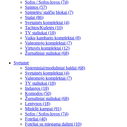
Sofos / Sofos-lovos (74)
Spintos (57)
Spintelės/ stalčių blokai (7)
Stalai (86)
Svetainės komplektai (4)
Tachtos/Kušetės (10)
TV staliukai (18)
Vaikų kambario komplektai (8)
Valgomojo komplektai (7)
Virtuvės komplektai (12)
Žurnaliniai staliukai (68)
Svetainė
Sisteminiai/moduliniai baldai (68)
Svetainės komplektai (4)
Valgomojo komplektai (7)
TV staliukai (18)
Indaujos (18)
Komodos (50)
Žurnaliniai staliukai (68)
Lentynos (18)
Minkšti kampai (91)
Sofos / Sofos-lovos (74)
Foteliai (40)
Foteliai su miegama dalimi (10)