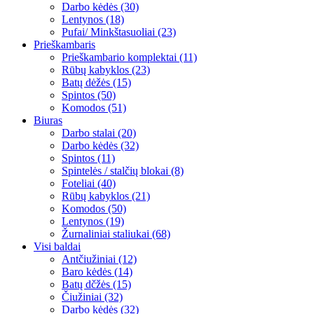
Darbo kėdės (30)
Lentynos (18)
Pufai/ Minkštasuoliai (23)
Prieškambaris
Prieškambario komplektai (11)
Rūbų kabyklos (23)
Batų dėžės (15)
Spintos (50)
Komodos (51)
Biuras
Darbo stalai (20)
Darbo kėdės (32)
Spintos (11)
Spintelės / stalčių blokai (8)
Foteliai (40)
Rūbų kabyklos (21)
Komodos (50)
Lentynos (19)
Žurnaliniai staliukai (68)
Visi baldai
Antčiužiniai (12)
Baro kėdės (14)
Batų dčžės (15)
Čiužiniai (32)
Darbo kėdės (32)