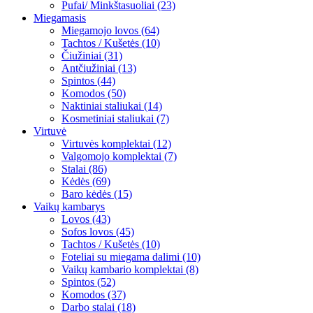
Pufai/ Minkštasuoliai (23)
Miegamasis
Miegamojo lovos (64)
Tachtos / Kušetės (10)
Čiužiniai (31)
Antčiužiniai (13)
Spintos (44)
Komodos (50)
Naktiniai staliukai (14)
Kosmetiniai staliukai (7)
Virtuvė
Virtuvės komplektai (12)
Valgomojo komplektai (7)
Stalai (86)
Kėdės (69)
Baro kėdės (15)
Vaikų kambarys
Lovos (43)
Sofos lovos (45)
Tachtos / Kušetės (10)
Foteliai su miegama dalimi (10)
Vaikų kambario komplektai (8)
Spintos (52)
Komodos (37)
Darbo stalai (18)