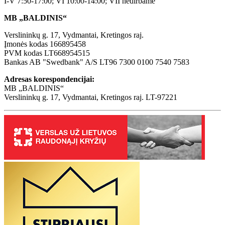
I-V 7:50-17:00; VI 10:00-14:00; VII nedirbame
MB „BALDINIS“
Verslininkų g. 17, Vydmantai, Kretingos raj.
Įmonės kodas 166895458
PVM kodas LT668954515
Bankas AB "Swedbank" A/S LT96 7300 0100 7540 7583
Adresas korespondencijai:
MB „BALDINIS“
Verslininkų g. 17, Vydmantai, Kretingos raj. LT-97221