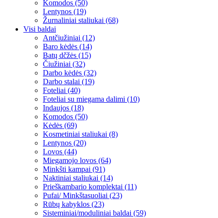
Komodos (50)
Lentynos (19)
Žurnaliniai staliukai (68)
Visi baldai
Antčiužiniai (12)
Baro kėdės (14)
Batų dčžės (15)
Čiužiniai (32)
Darbo kėdės (32)
Darbo stalai (19)
Foteliai (40)
Foteliai su miegama dalimi (10)
Indaujos (18)
Komodos (50)
Kėdės (69)
Kosmetiniai staliukai (8)
Lentynos (20)
Lovos (44)
Miegamojo lovos (64)
Minkšti kampai (91)
Naktiniai staliukai (14)
Prieškambario komplektai (11)
Pufai/ Minkštasuoliai (23)
Rūbų kabyklos (23)
Sisteminiai/moduliniai baldai (59)