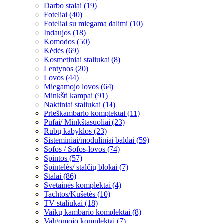
Darbo stalai (19)
Foteliai (40)
Foteliai su miegama dalimi (10)
Indaujos (18)
Komodos (50)
Kėdės (69)
Kosmetiniai staliukai (8)
Lentynos (20)
Lovos (44)
Miegamojo lovos (64)
Minkšti kampai (91)
Naktiniai staliukai (14)
Prieškambario komplektai (11)
Pufai/ Minkštasuoliai (23)
Rūbų kabyklos (23)
Sisteminiai/moduliniai baldai (59)
Sofos / Sofos-lovos (74)
Spintos (57)
Spintelės/ stalčių blokai (7)
Stalai (86)
Svetainės komplektai (4)
Tachtos/Kušetės (10)
TV staliukai (18)
Vaikų kambario komplektai (8)
Valgomojo komplektai (7)