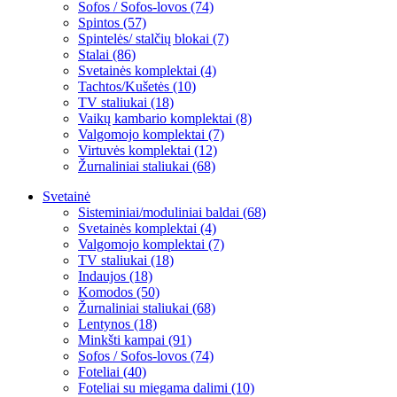
Sofos / Sofos-lovos (74)
Spintos (57)
Spintelės/ stalčių blokai (7)
Stalai (86)
Svetainės komplektai (4)
Tachtos/Kušetės (10)
TV staliukai (18)
Vaikų kambario komplektai (8)
Valgomojo komplektai (7)
Virtuvės komplektai (12)
Žurnaliniai staliukai (68)
Svetainė
Sisteminiai/moduliniai baldai (68)
Svetainės komplektai (4)
Valgomojo komplektai (7)
TV staliukai (18)
Indaujos (18)
Komodos (50)
Žurnaliniai staliukai (68)
Lentynos (18)
Minkšti kampai (91)
Sofos / Sofos-lovos (74)
Foteliai (40)
Foteliai su miegama dalimi (10)