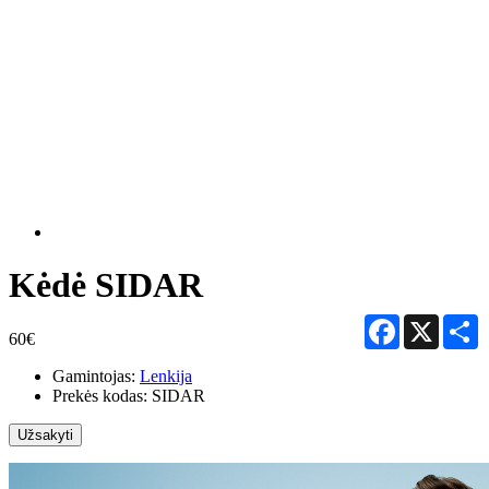
Kėdė SIDAR
Facebook
X
S
60€
Gamintojas:
Lenkija
Prekės kodas:
SIDAR
Užsakyti