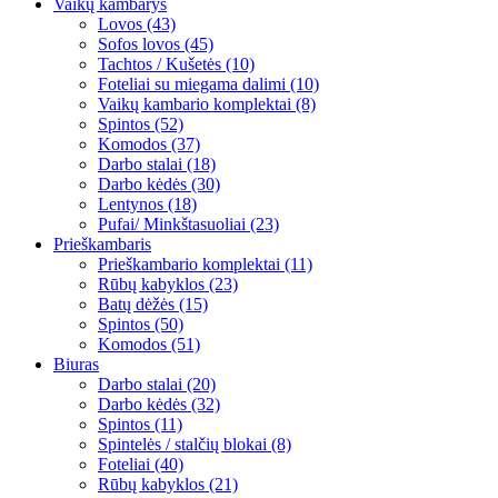
Vaikų kambarys
Lovos (43)
Sofos lovos (45)
Tachtos / Kušetės (10)
Foteliai su miegama dalimi (10)
Vaikų kambario komplektai (8)
Spintos (52)
Komodos (37)
Darbo stalai (18)
Darbo kėdės (30)
Lentynos (18)
Pufai/ Minkštasuoliai (23)
Prieškambaris
Prieškambario komplektai (11)
Rūbų kabyklos (23)
Batų dėžės (15)
Spintos (50)
Komodos (51)
Biuras
Darbo stalai (20)
Darbo kėdės (32)
Spintos (11)
Spintelės / stalčių blokai (8)
Foteliai (40)
Rūbų kabyklos (21)