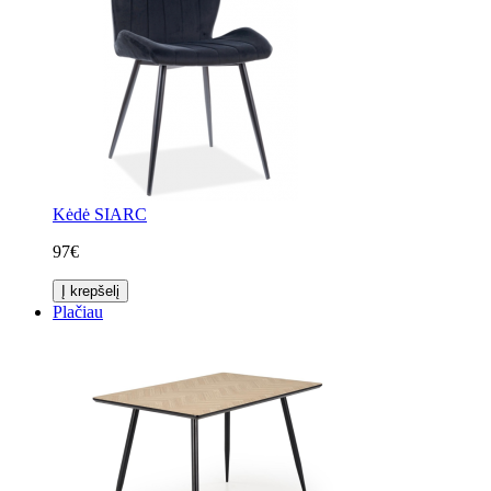
Kėdė SIARC
97€
Į krepšelį
Plačiau