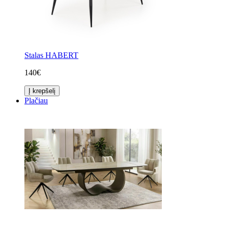
Stalas HABERT
140€
Į krepšelį
Plačiau