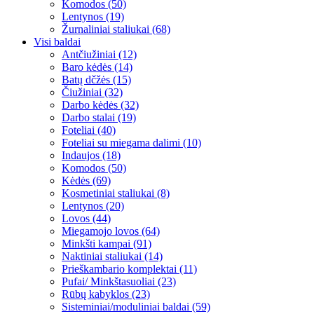
Komodos (50)
Lentynos (19)
Žurnaliniai staliukai (68)
Visi baldai
Antčiužiniai (12)
Baro kėdės (14)
Batų dčžės (15)
Čiužiniai (32)
Darbo kėdės (32)
Darbo stalai (19)
Foteliai (40)
Foteliai su miegama dalimi (10)
Indaujos (18)
Komodos (50)
Kėdės (69)
Kosmetiniai staliukai (8)
Lentynos (20)
Lovos (44)
Miegamojo lovos (64)
Minkšti kampai (91)
Naktiniai staliukai (14)
Prieškambario komplektai (11)
Pufai/ Minkštasuoliai (23)
Rūbų kabyklos (23)
Sisteminiai/moduliniai baldai (59)