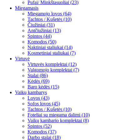
Pufai/ Minkštasuoliai (23)
Miegamasis
Miegamojo lovos (64)
Tachtos / Kušetės (10)
Čiužiniai (31)
Antčiužiniai (13)
Spintos (44)
Komodos (50)
Naktiniai staliukai (14)
Kosmetiniai staliukai (7)
Virtuvė
Virtuvės komplektai (12)
Valgomojo komplektai (7)
Stalai (86)
Kėdės (69)
Baro kėdės (15)
Vaikų kambarys
Lovos (43)
Sofos lovos (45)
Tachtos / Kušetės (10)
Foteliai su miegama dalimi (10)
Vaikų kambario komplektai (8)
Spintos (52)
Komodos (37)
Darbo stalai (18)