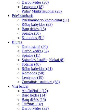
Darbo kėdės (30)
Lentynos (18)
Pufai/ Minkštasuoliai (23)
Prieškambaris
Prieškambario komplektai (11)
Rūbų kabyklos (23)
Batų dėžės (15)
Spintos (50)
Komodos (51)
Biuras
Darbo stalai (20)
Darbo kėdės (32)
Spintos (11)
Spintelės / stalčių blokai (8)
Foteliai (40)
Rūbų kabyklos (21)
Komodos (50)
Lentynos (19)
Žurnaliniai staliukai (68)
Visi baldai
Antčiužiniai (12)
Baro kėdės (14)
Batų dčžės (15)
Čiužiniai (32)
Darbo kėdės (32)