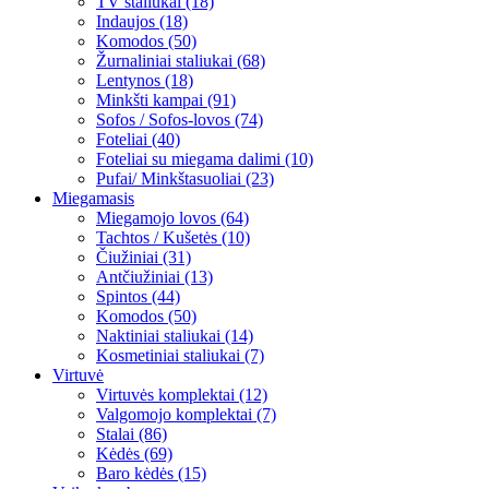
TV staliukai (18)
Indaujos (18)
Komodos (50)
Žurnaliniai staliukai (68)
Lentynos (18)
Minkšti kampai (91)
Sofos / Sofos-lovos (74)
Foteliai (40)
Foteliai su miegama dalimi (10)
Pufai/ Minkštasuoliai (23)
Miegamasis
Miegamojo lovos (64)
Tachtos / Kušetės (10)
Čiužiniai (31)
Antčiužiniai (13)
Spintos (44)
Komodos (50)
Naktiniai staliukai (14)
Kosmetiniai staliukai (7)
Virtuvė
Virtuvės komplektai (12)
Valgomojo komplektai (7)
Stalai (86)
Kėdės (69)
Baro kėdės (15)