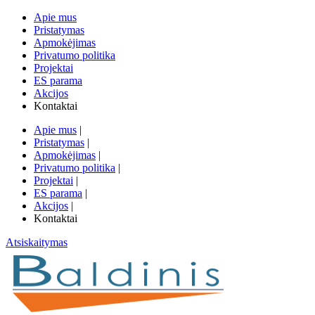
Apie mus
Pristatymas
Apmokėjimas
Privatumo politika
Projektai
ES parama
Akcijos
Kontaktai
Apie mus
|
Pristatymas
|
Apmokėjimas
|
Privatumo politika
|
Projektai
|
ES parama
|
Akcijos
|
Kontaktai
Atsiskaitymas