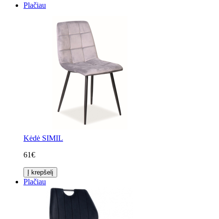
Plačiau
Kėdė SIMIL
61€
Į krepšelį
Plačiau