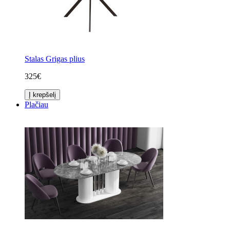
Stalas Grigas plius
325€
Į krepšelį
Plačiau