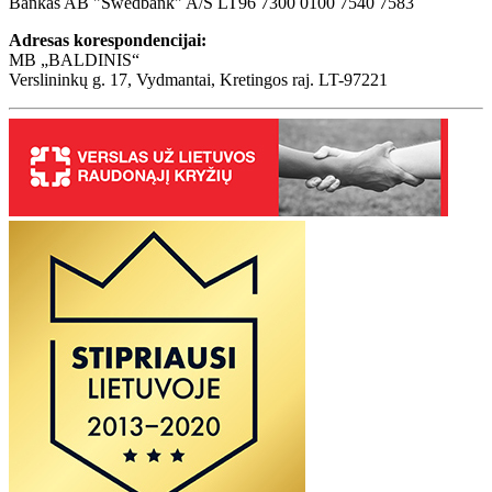
Bankas AB "Swedbank" A/S LT96 7300 0100 7540 7583
Adresas korespondencijai:
MB „BALDINIS“
Verslininkų g. 17, Vydmantai, Kretingos raj. LT-97221