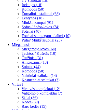
TV staliukai (18)
Indaujos (18)
Komodos (50)
Žurnaliniai staliukai (68)
Lentynos (18)
Minkšti kampai (91)
Sofos / Sofos-lovos (74)
Foteliai (40)
Foteliai su miegama dalimi (10)
Pufai/ Minkštasuoliai (23)
Miegamasis
Miegamojo lovos (64)
Tachtos / Kušetės (10)
Čiužiniai (31)
Antčiužiniai (13)
Spintos (44)
Komodos (50)
Naktiniai staliukai (14)
Kosmetiniai staliukai (7)
Virtuvė
Virtuvės komplektai (12)
Valgomojo komplektai (7)
Stalai (86)
Kėdės (69)
Baro kėdės (15)