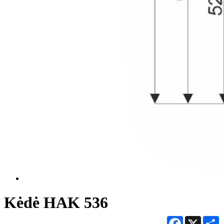
Kėdė HAK 536
Facebook
X
S