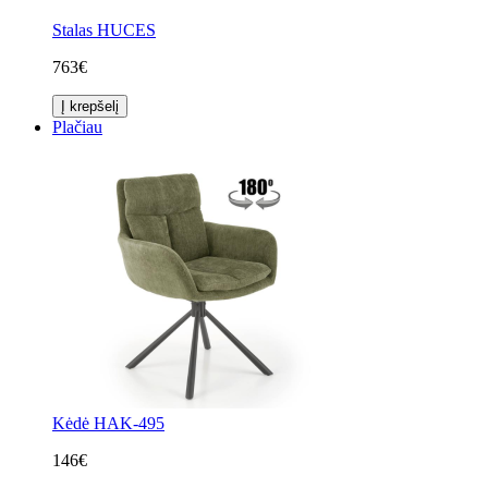
Stalas HUCES
763€
Į krepšelį
Plačiau
Kėdė HAK-495
146€