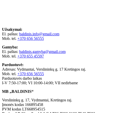
Užsakymai:
El. paštas:
baldinis.info@gmail.com
Mob. tel.
+370 656 56555
Gamyba:
El. paštas:
baldinis.gamyba@gmail.com
Mob. tel.
+370 655 45597
Parduotuvė:
Adresas: Vydmantai, Verslininkų g. 17 Kretingos raj.
Mob. tel.
+370 656 56555
Parduotuvės darbo laikas
I-V 7:50-17:00; VI 10:00-14:00; VII nedirbame
MB „BALDINIS“
Verslininkų g. 17, Vydmantai, Kretingos raj.
Įmonės kodas 166895458
PVM kodas LT668954515