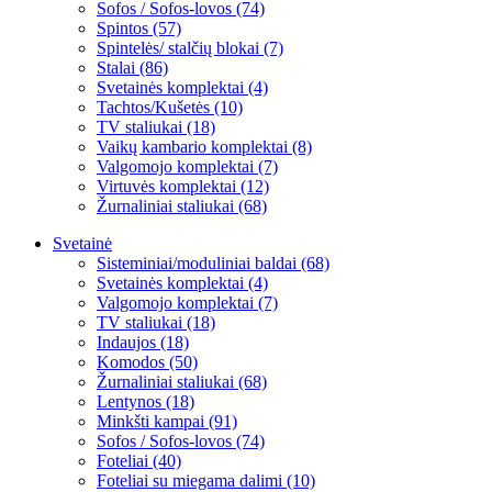
Sofos / Sofos-lovos (74)
Spintos (57)
Spintelės/ stalčių blokai (7)
Stalai (86)
Svetainės komplektai (4)
Tachtos/Kušetės (10)
TV staliukai (18)
Vaikų kambario komplektai (8)
Valgomojo komplektai (7)
Virtuvės komplektai (12)
Žurnaliniai staliukai (68)
Svetainė
Sisteminiai/moduliniai baldai (68)
Svetainės komplektai (4)
Valgomojo komplektai (7)
TV staliukai (18)
Indaujos (18)
Komodos (50)
Žurnaliniai staliukai (68)
Lentynos (18)
Minkšti kampai (91)
Sofos / Sofos-lovos (74)
Foteliai (40)
Foteliai su miegama dalimi (10)