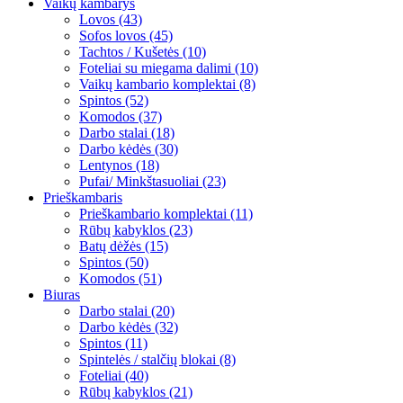
Vaikų kambarys
Lovos (43)
Sofos lovos (45)
Tachtos / Kušetės (10)
Foteliai su miegama dalimi (10)
Vaikų kambario komplektai (8)
Spintos (52)
Komodos (37)
Darbo stalai (18)
Darbo kėdės (30)
Lentynos (18)
Pufai/ Minkštasuoliai (23)
Prieškambaris
Prieškambario komplektai (11)
Rūbų kabyklos (23)
Batų dėžės (15)
Spintos (50)
Komodos (51)
Biuras
Darbo stalai (20)
Darbo kėdės (32)
Spintos (11)
Spintelės / stalčių blokai (8)
Foteliai (40)
Rūbų kabyklos (21)