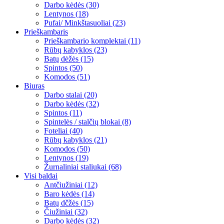
Darbo kėdės (30)
Lentynos (18)
Pufai/ Minkštasuoliai (23)
Prieškambaris
Prieškambario komplektai (11)
Rūbų kabyklos (23)
Batų dėžės (15)
Spintos (50)
Komodos (51)
Biuras
Darbo stalai (20)
Darbo kėdės (32)
Spintos (11)
Spintelės / stalčių blokai (8)
Foteliai (40)
Rūbų kabyklos (21)
Komodos (50)
Lentynos (19)
Žurnaliniai staliukai (68)
Visi baldai
Antčiužiniai (12)
Baro kėdės (14)
Batų dčžės (15)
Čiužiniai (32)
Darbo kėdės (32)