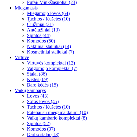
Pufai/ Minkštasuoliai (23)
Miegamasis
Miegamojo lovos (64)
Tachtos / Kušetės (10)
Čiužiniai (31)
Antčiužiniai (13)
Spintos (44)
Komodos (50)
Naktiniai staliukai (14)
Kosmetiniai staliukai (7)
Virtuvė
Virtuvės komplektai (12)
Valgomojo komplektai (7)
Stalai (86)
Kėdės (69)
Baro kėdės (15)
Vaikų kambarys
Lovos (43)
Sofos lovos (45)
Tachtos / Kušetės (10)
Foteliai su miegama dalimi (10)
Vaikų kambario komplektai (8)
Spintos (52)
Komodos (37)
Darbo stalai (18)