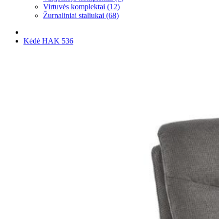
Virtuvės komplektai (12)
Žurnaliniai staliukai (68)
Kėdė HAK 536