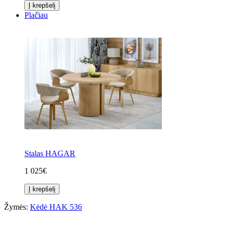
Į krepšelį
Plačiau
Stalas HAGAR
1 025€
Į krepšelį
Žymės:
Kėdė HAK 536