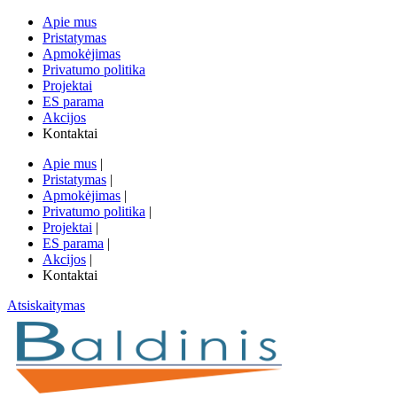
Apie mus
Pristatymas
Apmokėjimas
Privatumo politika
Projektai
ES parama
Akcijos
Kontaktai
Apie mus
|
Pristatymas
|
Apmokėjimas
|
Privatumo politika
|
Projektai
|
ES parama
|
Akcijos
|
Kontaktai
Atsiskaitymas