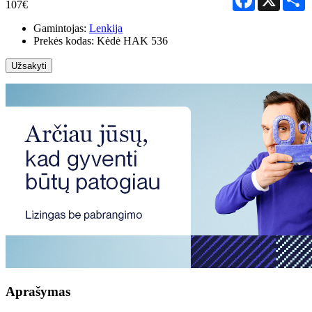
107€
Gamintojas:
Lenkija
Prekės kodas:
Kėdė HAK 536
Užsakyti
Aprašymas