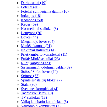
Darbo stalai (19)
Foteliai (40)
Foteliai su miegama dalimi (10)
Indaujos (18)
Komodos (50)
Kėdės (69)
Kosmetiniai staliukai (8)
Lentynos (20)
Lovos (44)
Miegamojo lovos (64)
Minkšti kampai (91)
Naktiniai staliukai (14)
Prieškambario komplektai (11)
Pufai/ Minkštasuoliai (23)
Rūbų kabyklos (23)
Sisteminiai/moduliniai baldai (59)
Sofos / Sofos-lovos (74)
Spintos (57)
Spintelės/ stalčių blokai (7)
Stalai (86)
Svetainės komplektai (4)
Tachtos/Kušetės (10)
TV staliukai (18)
Vaikų kambario komplektai (8)
Valgomojo komplektai (7)