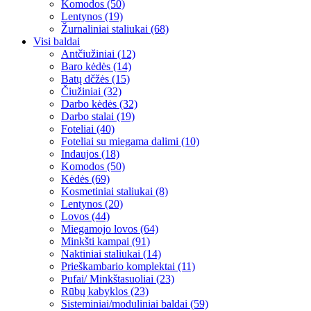
Komodos (50)
Lentynos (19)
Žurnaliniai staliukai (68)
Visi baldai
Antčiužiniai (12)
Baro kėdės (14)
Batų dčžės (15)
Čiužiniai (32)
Darbo kėdės (32)
Darbo stalai (19)
Foteliai (40)
Foteliai su miegama dalimi (10)
Indaujos (18)
Komodos (50)
Kėdės (69)
Kosmetiniai staliukai (8)
Lentynos (20)
Lovos (44)
Miegamojo lovos (64)
Minkšti kampai (91)
Naktiniai staliukai (14)
Prieškambario komplektai (11)
Pufai/ Minkštasuoliai (23)
Rūbų kabyklos (23)
Sisteminiai/moduliniai baldai (59)