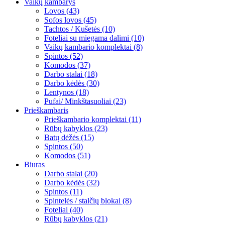
Vaikų kambarys
Lovos (43)
Sofos lovos (45)
Tachtos / Kušetės (10)
Foteliai su miegama dalimi (10)
Vaikų kambario komplektai (8)
Spintos (52)
Komodos (37)
Darbo stalai (18)
Darbo kėdės (30)
Lentynos (18)
Pufai/ Minkštasuoliai (23)
Prieškambaris
Prieškambario komplektai (11)
Rūbų kabyklos (23)
Batų dėžės (15)
Spintos (50)
Komodos (51)
Biuras
Darbo stalai (20)
Darbo kėdės (32)
Spintos (11)
Spintelės / stalčių blokai (8)
Foteliai (40)
Rūbų kabyklos (21)