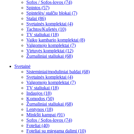
Sofos / Sofos-lovos (74)
Spintos (57)
Spintelės/ stalčių blokai (7)
Stalai (86)
Svetainės komplektai (4)
Tachtos/Kušetės (10)
TV staliukai (18)
Vaikų kambario komplektai (8)
Valgomojo komplektai (7)
Virtuvės komplektai (12)
Žurnaliniai staliukai (68)
Svetainė
Sisteminiai/moduliniai baldai (68)
Svetainės komplektai (4)
Valgomojo komplektai (7)
TV staliukai (18)
Indaujos (18)
Komodos (50)
Žurnaliniai staliukai (68)
Lentynos (18)
Minkšti kampai (91)
Sofos / Sofos-lovos (74)
Foteliai (40)
Foteliai su miegama dalimi (10)