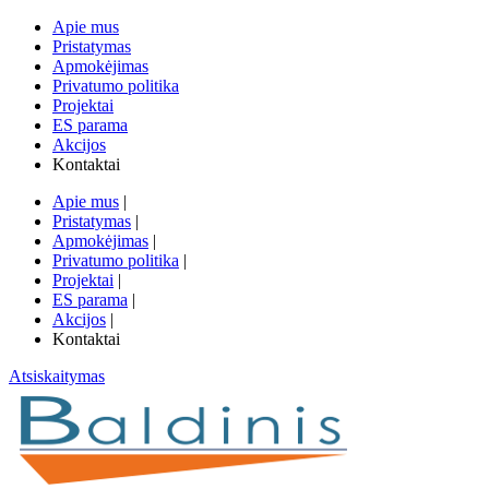
Apie mus
Pristatymas
Apmokėjimas
Privatumo politika
Projektai
ES parama
Akcijos
Kontaktai
Apie mus
|
Pristatymas
|
Apmokėjimas
|
Privatumo politika
|
Projektai
|
ES parama
|
Akcijos
|
Kontaktai
Atsiskaitymas