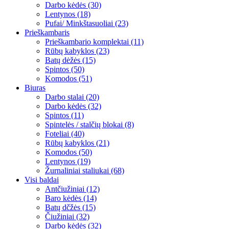
Darbo kėdės (30)
Lentynos (18)
Pufai/ Minkštasuoliai (23)
Prieškambaris
Prieškambario komplektai (11)
Rūbų kabyklos (23)
Batų dėžės (15)
Spintos (50)
Komodos (51)
Biuras
Darbo stalai (20)
Darbo kėdės (32)
Spintos (11)
Spintelės / stalčių blokai (8)
Foteliai (40)
Rūbų kabyklos (21)
Komodos (50)
Lentynos (19)
Žurnaliniai staliukai (68)
Visi baldai
Antčiužiniai (12)
Baro kėdės (14)
Batų dčžės (15)
Čiužiniai (32)
Darbo kėdės (32)