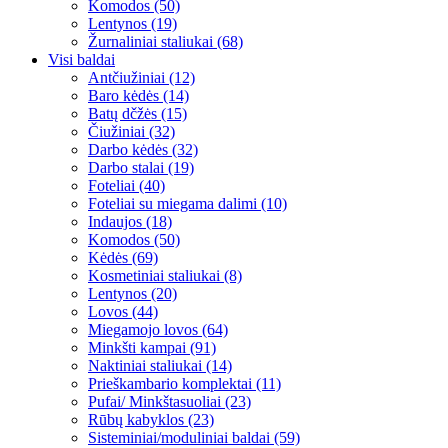
Komodos (50)
Lentynos (19)
Žurnaliniai staliukai (68)
Visi baldai
Antčiužiniai (12)
Baro kėdės (14)
Batų dčžės (15)
Čiužiniai (32)
Darbo kėdės (32)
Darbo stalai (19)
Foteliai (40)
Foteliai su miegama dalimi (10)
Indaujos (18)
Komodos (50)
Kėdės (69)
Kosmetiniai staliukai (8)
Lentynos (20)
Lovos (44)
Miegamojo lovos (64)
Minkšti kampai (91)
Naktiniai staliukai (14)
Prieškambario komplektai (11)
Pufai/ Minkštasuoliai (23)
Rūbų kabyklos (23)
Sisteminiai/moduliniai baldai (59)