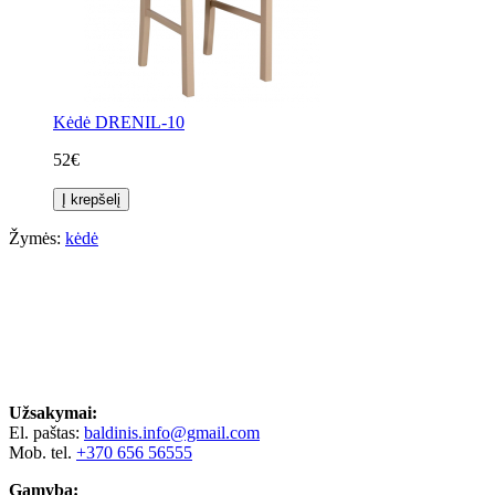
Kėdė DRENIL-10
52€
Į krepšelį
Žymės:
kėdė
Užsakymai:
El. paštas:
baldinis.info@gmail.com
Mob. tel.
+370 656 56555
Gamyba: