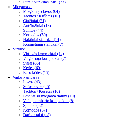
Pufai/ Minkštasuoliai (23)
Miegamasis
Miegamojo lovos (64)
Tachtos / Kušetės (10)
Čiužiniai (31)
Antčiužiniai (13)
Spintos (44)
Komodos (50)
Naktiniai staliukai (14)
Kosmetiniai staliukai (7)
Virtuvė
Virtuvės komplektai (12)
Valgomojo komplektai (7)
Stalai (86)
Kėdės (69)
Baro kėdės (15)
Vaikų kambarys
Lovos (43)
Sofos lovos (45)
Tachtos / Kušetės (10)
Foteliai su miegama dalimi (10)
Vaikų kambario komplektai (8)
Spintos (52)
Komodos (37)
Darbo stalai (18)