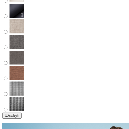
Užsakyti