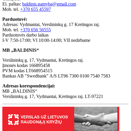
El. paštas:
baldinis.gamyba@gmail.com
Mob. tel.
+370 655 45597
Parduotuvė:
Adresas: Vydmantai, Verslininkų g. 17 Kretingos raj.
Mob. tel.
+370 656 56555
Parduotuvės darbo laikas
I-V 7:50-17:00; VI 10:00-14:00; VII nedirbame
MB „BALDINIS“
Verslininkų g. 17, Vydmantai, Kretingos raj.
Įmonės kodas 166895458
PVM kodas LT668954515
Bankas AB "Swedbank" A/S LT96 7300 0100 7540 7583
Adresas korespondencijai:
MB „BALDINIS“
Verslininkų g. 17, Vydmantai, Kretingos raj. LT-97221