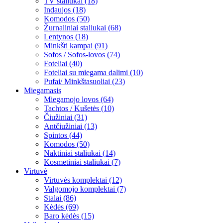
TV staliukai (18)
Indaujos (18)
Komodos (50)
Žurnaliniai staliukai (68)
Lentynos (18)
Minkšti kampai (91)
Sofos / Sofos-lovos (74)
Foteliai (40)
Foteliai su miegama dalimi (10)
Pufai/ Minkštasuoliai (23)
Miegamasis
Miegamojo lovos (64)
Tachtos / Kušetės (10)
Čiužiniai (31)
Antčiužiniai (13)
Spintos (44)
Komodos (50)
Naktiniai staliukai (14)
Kosmetiniai staliukai (7)
Virtuvė
Virtuvės komplektai (12)
Valgomojo komplektai (7)
Stalai (86)
Kėdės (69)
Baro kėdės (15)