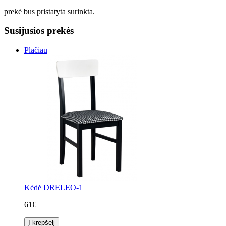
prekė bus pristatyta surinkta.
Susijusios prekės
Plačiau
Kėdė DRELEO-1
61€
Į krepšelį