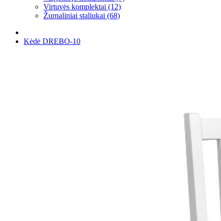
Virtuvės komplektai (12)
Žurnaliniai staliukai (68)
Kėdė DREBO-10