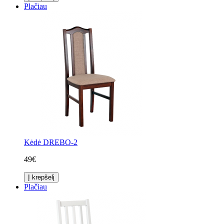
Plačiau
Kėdė DREBO-2
49€
Į krepšelį
Plačiau