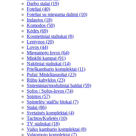
Darbo stalai (19)
Foteliai (40)
Foteliai su miegama dalimi (10)
Indaujos (18)
Komodos (50)
Kėdės (69)
Kosmetiniai staliukai (8)
Lentynos (20)
Lovos (44)
Miegamojo lovos (64)
Minkšti kampai (91)
Naktiniai staliukai (14)
Prieškambario komplektai (11)
Pufai/ Minkštasuoliai (23)
Rūbų kabyklos (23)
Sisteminiai/moduliniai baldai (59)
Sofos / Sofos-lovos (74)
Spintos (57)
Spintelės/ stalčių blokai (7)
Stalai (86)
Svetainės komplektai (4)
Tachtos/Kušetės (10)
TV staliukai (18)
Vaikų kambario komplektai (8)
Valgomojo komplektai (7)