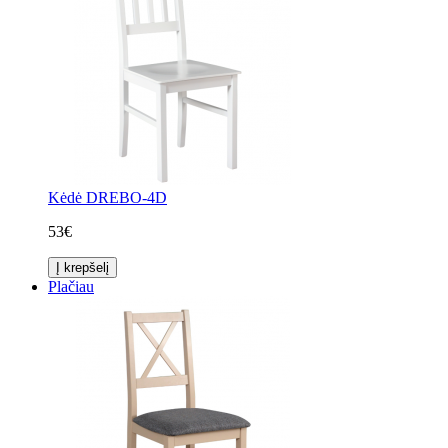
Kėdė DREBO-4D
53€
Į krepšelį
Plačiau