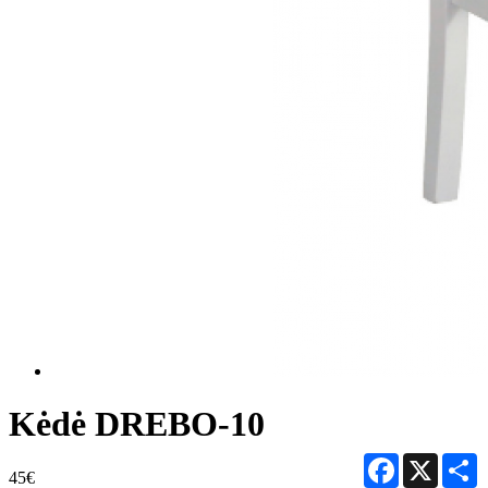
Kėdė DREBO-10
Facebook
X
S
45€