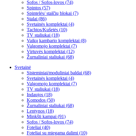
Sofos / Sofos-lovos (74)
Spintos (57)
Spintelės/ stalčių blokai (7)
Stalai (86)
Svetainės komplektai (4)
Tachtos/Kušetės (10)
TV staliukai (18)
Vaikų kambario komplektai (8)
Valgomojo komplektai (7)
Virtuvės komplektai (12)
Žurnaliniai staliukai (68)
Svetainė
Sisteminiai/moduliniai baldai (68)
Svetainės komplektai (4)
Valgomojo komplektai (7)
TV staliukai (18)
Indaujos (18)
Komodos (50)
Žurnaliniai staliukai (68)
Lentynos (18)
Minkšti kampai (91)
Sofos / Sofos-lovos (74)
Foteliai (40)
Foteliai su miegama dalimi (10)