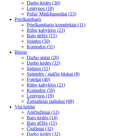
Darbo kėdės (30)
Lentynos (18)
Pufai/ Minkštasuoliai (23)
Prieškambaris
Prieškambario komplektai (11)
Rūbų kabyklos (23)
Batų dėžės (15)
Spintos (50)
Komodos (51)
Biuras
Darbo stalai (20)
Darbo kėdės (32)
Spintos (11)
Spintelės / stalčių blokai (8)
Foteliai (40)
Rūbų kabyklos (21)
Komodos (50)
Lentynos (19)
Žurnaliniai staliukai (68)
Visi baldai
Antčiužiniai (12)
Baro kėdės (14)
Batų dčžės (15)
Čiužiniai (32)
Darbo kėdės (32)