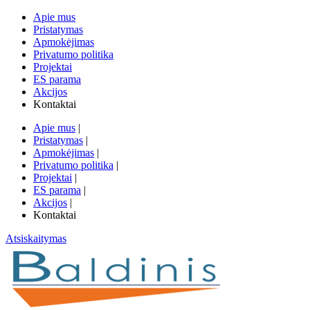
Apie mus
Pristatymas
Apmokėjimas
Privatumo politika
Projektai
ES parama
Akcijos
Kontaktai
Apie mus
|
Pristatymas
|
Apmokėjimas
|
Privatumo politika
|
Projektai
|
ES parama
|
Akcijos
|
Kontaktai
Atsiskaitymas