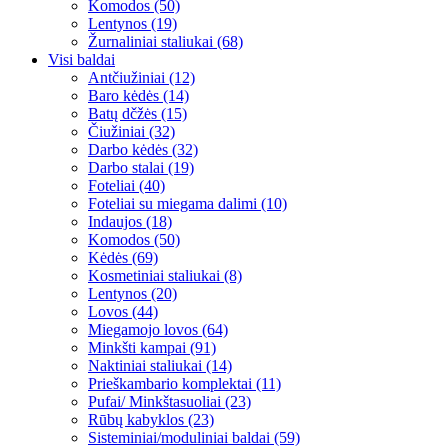
Komodos (50)
Lentynos (19)
Žurnaliniai staliukai (68)
Visi baldai
Antčiužiniai (12)
Baro kėdės (14)
Batų dčžės (15)
Čiužiniai (32)
Darbo kėdės (32)
Darbo stalai (19)
Foteliai (40)
Foteliai su miegama dalimi (10)
Indaujos (18)
Komodos (50)
Kėdės (69)
Kosmetiniai staliukai (8)
Lentynos (20)
Lovos (44)
Miegamojo lovos (64)
Minkšti kampai (91)
Naktiniai staliukai (14)
Prieškambario komplektai (11)
Pufai/ Minkštasuoliai (23)
Rūbų kabyklos (23)
Sisteminiai/moduliniai baldai (59)