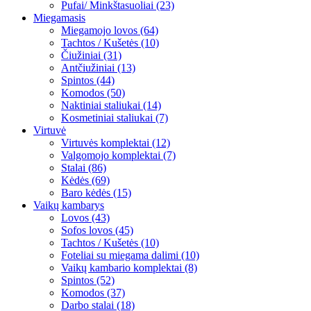
Pufai/ Minkštasuoliai (23)
Miegamasis
Miegamojo lovos (64)
Tachtos / Kušetės (10)
Čiužiniai (31)
Antčiužiniai (13)
Spintos (44)
Komodos (50)
Naktiniai staliukai (14)
Kosmetiniai staliukai (7)
Virtuvė
Virtuvės komplektai (12)
Valgomojo komplektai (7)
Stalai (86)
Kėdės (69)
Baro kėdės (15)
Vaikų kambarys
Lovos (43)
Sofos lovos (45)
Tachtos / Kušetės (10)
Foteliai su miegama dalimi (10)
Vaikų kambario komplektai (8)
Spintos (52)
Komodos (37)
Darbo stalai (18)