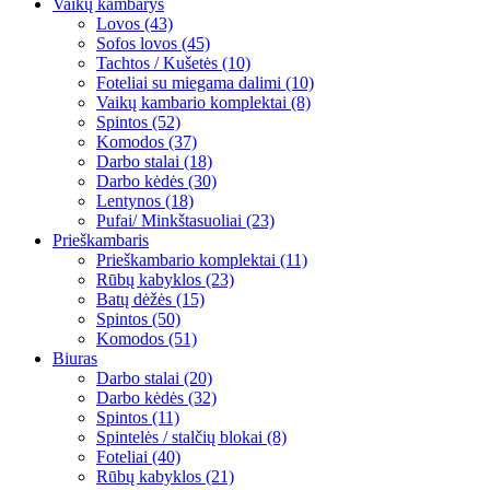
Vaikų kambarys
Lovos (43)
Sofos lovos (45)
Tachtos / Kušetės (10)
Foteliai su miegama dalimi (10)
Vaikų kambario komplektai (8)
Spintos (52)
Komodos (37)
Darbo stalai (18)
Darbo kėdės (30)
Lentynos (18)
Pufai/ Minkštasuoliai (23)
Prieškambaris
Prieškambario komplektai (11)
Rūbų kabyklos (23)
Batų dėžės (15)
Spintos (50)
Komodos (51)
Biuras
Darbo stalai (20)
Darbo kėdės (32)
Spintos (11)
Spintelės / stalčių blokai (8)
Foteliai (40)
Rūbų kabyklos (21)