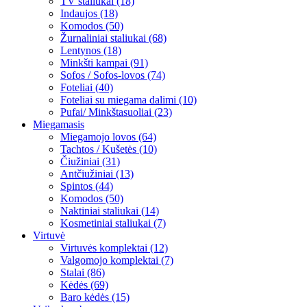
TV staliukai (18)
Indaujos (18)
Komodos (50)
Žurnaliniai staliukai (68)
Lentynos (18)
Minkšti kampai (91)
Sofos / Sofos-lovos (74)
Foteliai (40)
Foteliai su miegama dalimi (10)
Pufai/ Minkštasuoliai (23)
Miegamasis
Miegamojo lovos (64)
Tachtos / Kušetės (10)
Čiužiniai (31)
Antčiužiniai (13)
Spintos (44)
Komodos (50)
Naktiniai staliukai (14)
Kosmetiniai staliukai (7)
Virtuvė
Virtuvės komplektai (12)
Valgomojo komplektai (7)
Stalai (86)
Kėdės (69)
Baro kėdės (15)