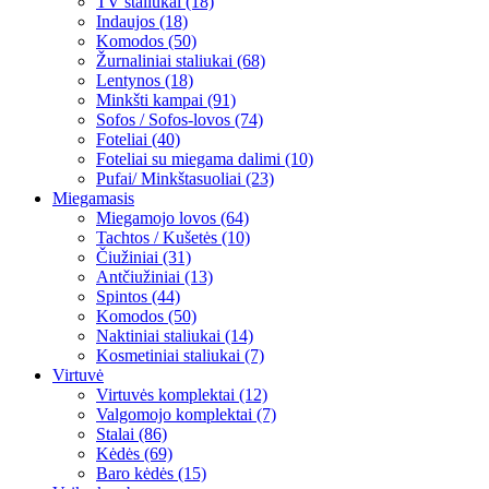
TV staliukai (18)
Indaujos (18)
Komodos (50)
Žurnaliniai staliukai (68)
Lentynos (18)
Minkšti kampai (91)
Sofos / Sofos-lovos (74)
Foteliai (40)
Foteliai su miegama dalimi (10)
Pufai/ Minkštasuoliai (23)
Miegamasis
Miegamojo lovos (64)
Tachtos / Kušetės (10)
Čiužiniai (31)
Antčiužiniai (13)
Spintos (44)
Komodos (50)
Naktiniai staliukai (14)
Kosmetiniai staliukai (7)
Virtuvė
Virtuvės komplektai (12)
Valgomojo komplektai (7)
Stalai (86)
Kėdės (69)
Baro kėdės (15)