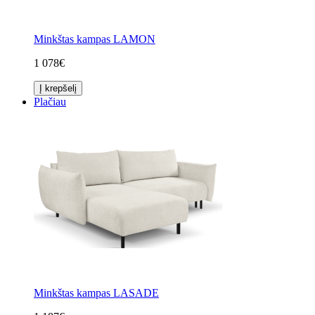
Minkštas kampas LAMON
1 078€
Į krepšelį
Plačiau
Minkštas kampas LASADE