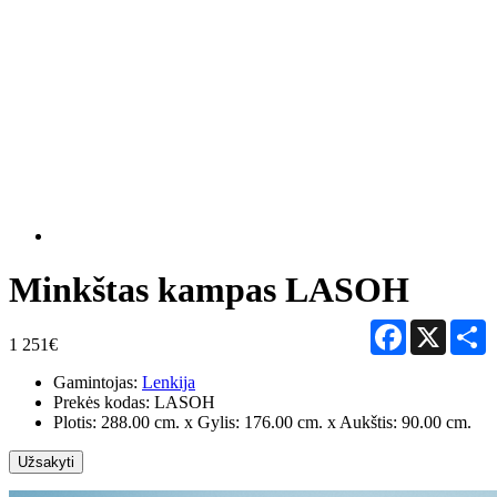
Minkštas kampas LASOH
Facebook
X
S
1 251€
Gamintojas:
Lenkija
Prekės kodas:
LASOH
Plotis: 288.00 cm. x Gylis: 176.00 cm. x Aukštis: 90.00 cm.
Užsakyti