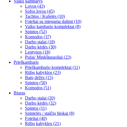
Vaikų kambarys
Lovos (43)
Sofos lovos (45)
Tachtos / Kušetės (10)
Foteliai su miegama dalimi (10)
Vaikų kambario komplektai (8)
Spintos (52)
Komodos (37)
Darbo stalai (18)
Darbo kėdės (30)
Lentynos (18)
Pufai/ Minkštasuoliai (23)
Prieškambaris
Prieškambario komplektai (11)
Rūbų kabyklos (23)
Batų dėžės (15)
Spintos (50)
Komodos (51)
Biuras
Darbo stalai (20)
Darbo kėdės (32)
Spintos (11)
Spintelės / stalčių blokai (8)
Foteliai (40)
Rūbų kabyklos (21)