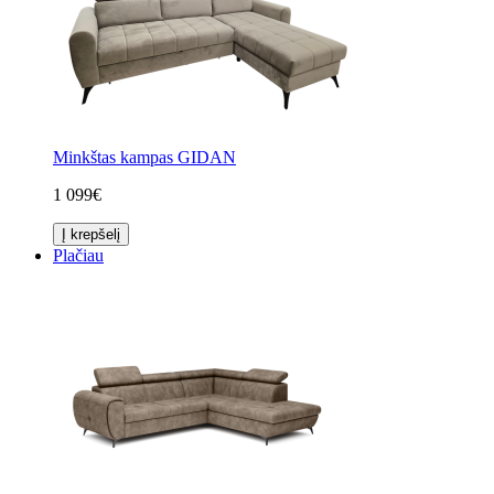
Minkštas kampas GIDAN
1 099€
Į krepšelį
Plačiau