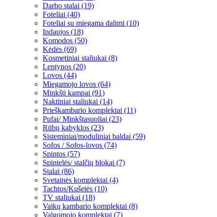
Darbo stalai (19)
Foteliai (40)
Foteliai su miegama dalimi (10)
Indaujos (18)
Komodos (50)
Kėdės (69)
Kosmetiniai staliukai (8)
Lentynos (20)
Lovos (44)
Miegamojo lovos (64)
Minkšti kampai (91)
Naktiniai staliukai (14)
Prieškambario komplektai (11)
Pufai/ Minkštasuoliai (23)
Rūbų kabyklos (23)
Sisteminiai/moduliniai baldai (59)
Sofos / Sofos-lovos (74)
Spintos (57)
Spintelės/ stalčių blokai (7)
Stalai (86)
Svetainės komplektai (4)
Tachtos/Kušetės (10)
TV staliukai (18)
Vaikų kambario komplektai (8)
Valgomojo komplektai (7)