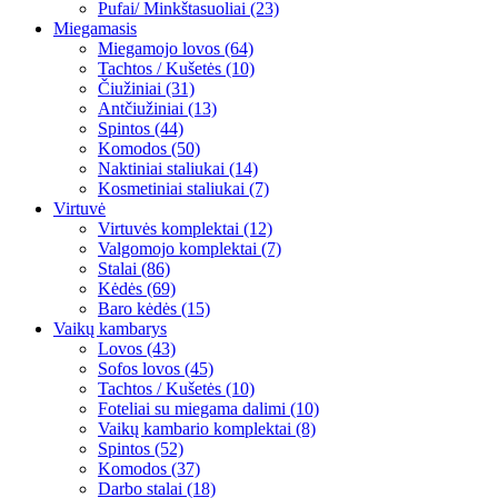
Pufai/ Minkštasuoliai (23)
Miegamasis
Miegamojo lovos (64)
Tachtos / Kušetės (10)
Čiužiniai (31)
Antčiužiniai (13)
Spintos (44)
Komodos (50)
Naktiniai staliukai (14)
Kosmetiniai staliukai (7)
Virtuvė
Virtuvės komplektai (12)
Valgomojo komplektai (7)
Stalai (86)
Kėdės (69)
Baro kėdės (15)
Vaikų kambarys
Lovos (43)
Sofos lovos (45)
Tachtos / Kušetės (10)
Foteliai su miegama dalimi (10)
Vaikų kambario komplektai (8)
Spintos (52)
Komodos (37)
Darbo stalai (18)