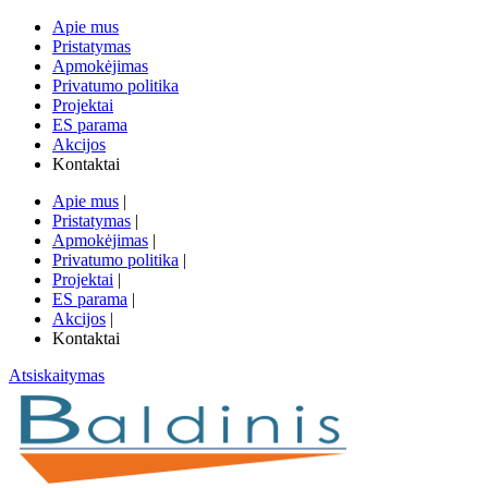
Apie mus
Pristatymas
Apmokėjimas
Privatumo politika
Projektai
ES parama
Akcijos
Kontaktai
Apie mus
|
Pristatymas
|
Apmokėjimas
|
Privatumo politika
|
Projektai
|
ES parama
|
Akcijos
|
Kontaktai
Atsiskaitymas