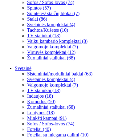
Sofos / Sofos-lovos (74)
Spintos (57)
Spintelės/ stalčių blokai (7)
Stalai (86)
Svetainės komplektai (4)
Tachtos/Kušetės (10)
TV staliukai (18)
Vaikų kambario komplektai (8)
Valgomojo komplektai (7)
Virtuvės komplektai (12)
Žurnaliniai staliukai (68)
Svetainė
Sisteminiai/moduliniai baldai (68)
Svetainės komplektai (4)
Valgomojo komplektai (7)
TV staliukai (18)
Indaujos (18)
Komodos (50)
Žurnaliniai staliukai (68)
Lentynos (18)
Minkšti kampai (91)
Sofos / Sofos-lovos (74)
Foteliai (40)
Foteliai su miegama dalimi (10)