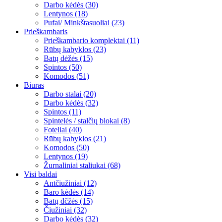
Darbo kėdės (30)
Lentynos (18)
Pufai/ Minkštasuoliai (23)
Prieškambaris
Prieškambario komplektai (11)
Rūbų kabyklos (23)
Batų dėžės (15)
Spintos (50)
Komodos (51)
Biuras
Darbo stalai (20)
Darbo kėdės (32)
Spintos (11)
Spintelės / stalčių blokai (8)
Foteliai (40)
Rūbų kabyklos (21)
Komodos (50)
Lentynos (19)
Žurnaliniai staliukai (68)
Visi baldai
Antčiužiniai (12)
Baro kėdės (14)
Batų dčžės (15)
Čiužiniai (32)
Darbo kėdės (32)