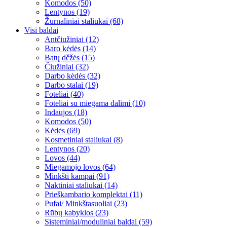
Komodos (50)
Lentynos (19)
Žurnaliniai staliukai (68)
Visi baldai
Antčiužiniai (12)
Baro kėdės (14)
Batų dčžės (15)
Čiužiniai (32)
Darbo kėdės (32)
Darbo stalai (19)
Foteliai (40)
Foteliai su miegama dalimi (10)
Indaujos (18)
Komodos (50)
Kėdės (69)
Kosmetiniai staliukai (8)
Lentynos (20)
Lovos (44)
Miegamojo lovos (64)
Minkšti kampai (91)
Naktiniai staliukai (14)
Prieškambario komplektai (11)
Pufai/ Minkštasuoliai (23)
Rūbų kabyklos (23)
Sisteminiai/moduliniai baldai (59)