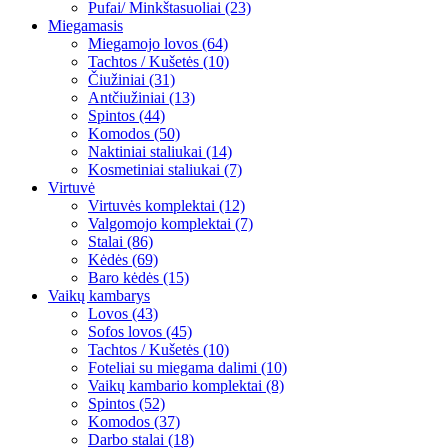
Pufai/ Minkštasuoliai (23)
Miegamasis
Miegamojo lovos (64)
Tachtos / Kušetės (10)
Čiužiniai (31)
Antčiužiniai (13)
Spintos (44)
Komodos (50)
Naktiniai staliukai (14)
Kosmetiniai staliukai (7)
Virtuvė
Virtuvės komplektai (12)
Valgomojo komplektai (7)
Stalai (86)
Kėdės (69)
Baro kėdės (15)
Vaikų kambarys
Lovos (43)
Sofos lovos (45)
Tachtos / Kušetės (10)
Foteliai su miegama dalimi (10)
Vaikų kambario komplektai (8)
Spintos (52)
Komodos (37)
Darbo stalai (18)