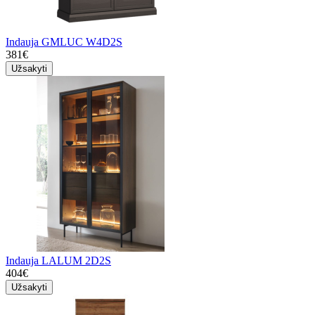
Indauja GMLUC W4D2S
381€
Užsakyti
Indauja LALUM 2D2S
404€
Užsakyti