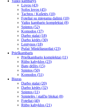
Vaikų kambarys
Lovos (43)
Sofos lovos (45)
Tachtos / Kušetės (10)
Foteliai su miegama dalimi (10)
Vaikų kambario komplektai (8)
Spintos (52)
Komodos (37)
Darbo stalai (18)
Darbo kėdės (30)
Lentynos (18)
Pufai/ Minkštasuoliai (23)
Prieškambaris
Prieškambario komplektai (11)
Rūbų kabyklos (23)
Batų dėžės (15)
Spintos (50)
Komodos (51)
Biuras
Darbo stalai (20)
Darbo kėdės (32)
Spintos (11)
Spintelės / stalčių blokai (8)
Foteliai (40)
Rūbų kabyklos (21)