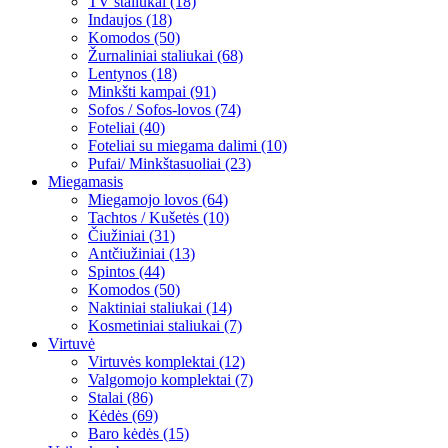
TV staliukai (18)
Indaujos (18)
Komodos (50)
Žurnaliniai staliukai (68)
Lentynos (18)
Minkšti kampai (91)
Sofos / Sofos-lovos (74)
Foteliai (40)
Foteliai su miegama dalimi (10)
Pufai/ Minkštasuoliai (23)
Miegamasis
Miegamojo lovos (64)
Tachtos / Kušetės (10)
Čiužiniai (31)
Antčiužiniai (13)
Spintos (44)
Komodos (50)
Naktiniai staliukai (14)
Kosmetiniai staliukai (7)
Virtuvė
Virtuvės komplektai (12)
Valgomojo komplektai (7)
Stalai (86)
Kėdės (69)
Baro kėdės (15)