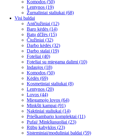
Komodos (50)
Lentynos (19)
Žurnaliniai staliukai (68)
Visi baldai
Antčiužiniai (12)
Baro kėdės (14)
Batų dčžės (15)
Čiužiniai (32)
Darbo kėdės (32)
Darbo stalai (19)
Foteliai (40)
Foteliai su miegama dalimi (10)
Indaujos (18)
Komodos (50)
Kėdės (69)
Kosmetiniai staliukai (8)
Lentynos (20)
Lovos (44)
Miegamojo lovos (64)
Minkšti kampai (91)
Naktiniai staliukai (14)
Prieškambario komplektai (11)
Pufai/ Minkštasuoliai (23)
Rūbų kabyklos (23)
Sisteminiai/moduliniai baldai (59)