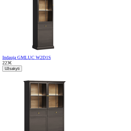
Indauja GMLUC W2D1S
223€
Užsakyti