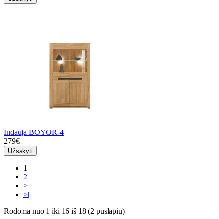
Indauja BOYOR-4
279€
Užsakyti
1
2
>
>|
Rodoma nuo 1 iki 16 iš 18 (2 puslapių)