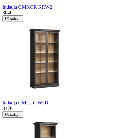
Indauja GMKOR KRW2
304€
Užsakyti
Indauja GMLUC W2D
317€
Užsakyti