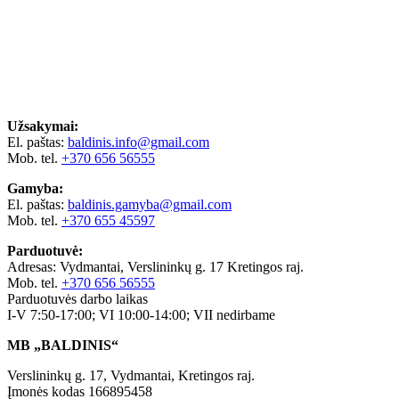
Užsakymai:
El. paštas:
baldinis.info@gmail.com
Mob. tel.
+370 656 56555
Gamyba:
El. paštas:
baldinis.gamyba@gmail.com
Mob. tel.
+370 655 45597
Parduotuvė:
Adresas: Vydmantai, Verslininkų g. 17 Kretingos raj.
Mob. tel.
+370 656 56555
Parduotuvės darbo laikas
I-V 7:50-17:00; VI 10:00-14:00; VII nedirbame
MB „BALDINIS“
Verslininkų g. 17, Vydmantai, Kretingos raj.
Įmonės kodas 166895458