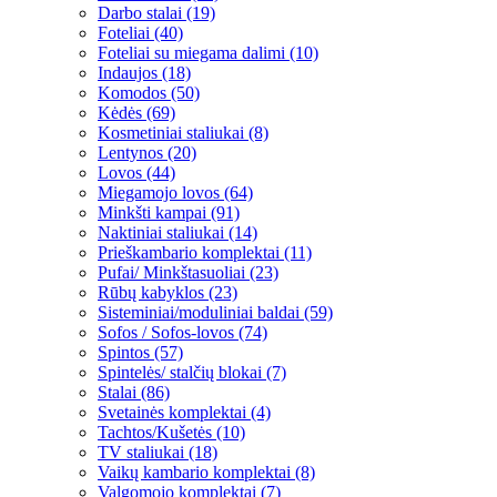
Darbo stalai (19)
Foteliai (40)
Foteliai su miegama dalimi (10)
Indaujos (18)
Komodos (50)
Kėdės (69)
Kosmetiniai staliukai (8)
Lentynos (20)
Lovos (44)
Miegamojo lovos (64)
Minkšti kampai (91)
Naktiniai staliukai (14)
Prieškambario komplektai (11)
Pufai/ Minkštasuoliai (23)
Rūbų kabyklos (23)
Sisteminiai/moduliniai baldai (59)
Sofos / Sofos-lovos (74)
Spintos (57)
Spintelės/ stalčių blokai (7)
Stalai (86)
Svetainės komplektai (4)
Tachtos/Kušetės (10)
TV staliukai (18)
Vaikų kambario komplektai (8)
Valgomojo komplektai (7)