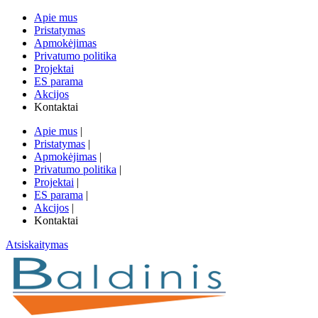
Apie mus
Pristatymas
Apmokėjimas
Privatumo politika
Projektai
ES parama
Akcijos
Kontaktai
Apie mus
|
Pristatymas
|
Apmokėjimas
|
Privatumo politika
|
Projektai
|
ES parama
|
Akcijos
|
Kontaktai
Atsiskaitymas