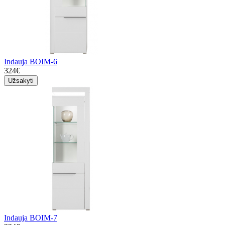
Indauja BOIM-6
324€
Užsakyti
Indauja BOIM-7