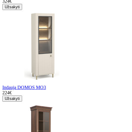
324€
Užsakyti
Indauja DOMOS MO3
224€
Užsakyti