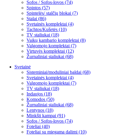
Sofos / Sofos-lovos (74)
Spintos (57)
Spintelės/ stalčių blokai (7)
Stalai (86)
Svetainės komplektai (4)
Tachtos/Kušetės (10)
TV staliukai (18)
Vaikų kambario komplektai (8)
Valgomojo komplektai (7)
Virtuvės komplektai (12)
Žurnaliniai staliukai (68)
Svetainė
Sisteminiai/moduliniai baldai (68)
Svetainės komplektai (4)
Valgomojo komplektai (7)
TV staliukai (18)
Indaujos (18)
Komodos (50)
Žurnaliniai staliukai (68)
Lentynos (18)
Minkšti kampai (91)
Sofos / Sofos-lovos (74)
Foteliai (40)
Foteliai su miegama dalimi (10)