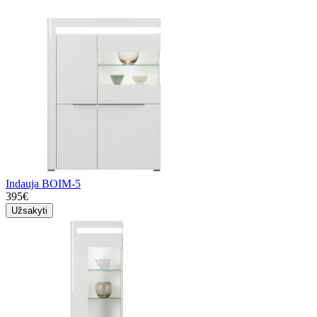
Indauja BOIM-5
395€
Užsakyti