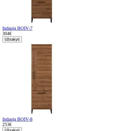
Indauja BOIV-7
304€
Užsakyti
Indauja BOIV-8
253€
Užsakyti