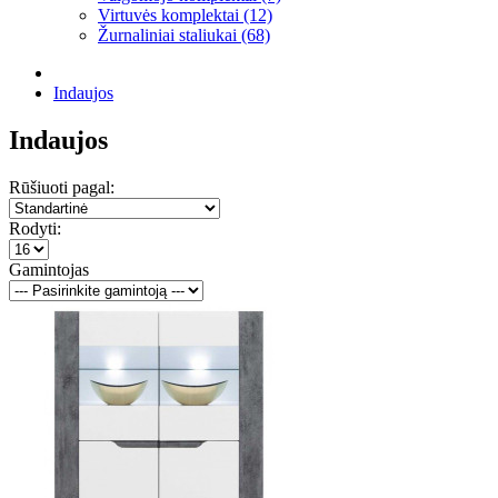
Virtuvės komplektai (12)
Žurnaliniai staliukai (68)
Indaujos
Indaujos
Rūšiuoti pagal:
Rodyti:
Gamintojas