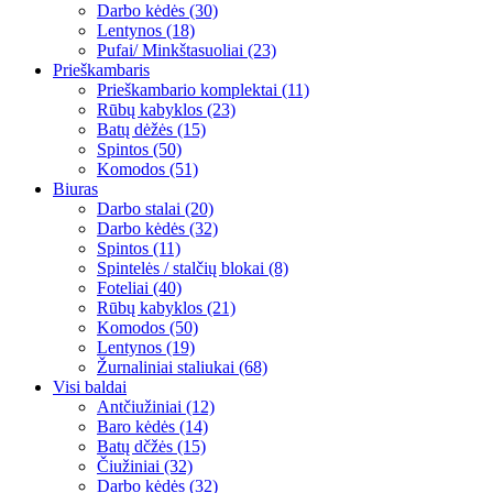
Darbo kėdės (30)
Lentynos (18)
Pufai/ Minkštasuoliai (23)
Prieškambaris
Prieškambario komplektai (11)
Rūbų kabyklos (23)
Batų dėžės (15)
Spintos (50)
Komodos (51)
Biuras
Darbo stalai (20)
Darbo kėdės (32)
Spintos (11)
Spintelės / stalčių blokai (8)
Foteliai (40)
Rūbų kabyklos (21)
Komodos (50)
Lentynos (19)
Žurnaliniai staliukai (68)
Visi baldai
Antčiužiniai (12)
Baro kėdės (14)
Batų dčžės (15)
Čiužiniai (32)
Darbo kėdės (32)