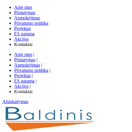
Apie mus
Pristatymas
Apmokėjimas
Privatumo politika
Projektai
ES parama
Akcijos
Kontaktai
Apie mus
|
Pristatymas
|
Apmokėjimas
|
Privatumo politika
|
Projektai
|
ES parama
|
Akcijos
|
Kontaktai
Atsiskaitymas