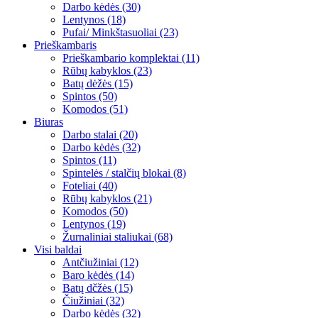
Darbo kėdės (30)
Lentynos (18)
Pufai/ Minkštasuoliai (23)
Prieškambaris
Prieškambario komplektai (11)
Rūbų kabyklos (23)
Batų dėžės (15)
Spintos (50)
Komodos (51)
Biuras
Darbo stalai (20)
Darbo kėdės (32)
Spintos (11)
Spintelės / stalčių blokai (8)
Foteliai (40)
Rūbų kabyklos (21)
Komodos (50)
Lentynos (19)
Žurnaliniai staliukai (68)
Visi baldai
Antčiužiniai (12)
Baro kėdės (14)
Batų dčžės (15)
Čiužiniai (32)
Darbo kėdės (32)