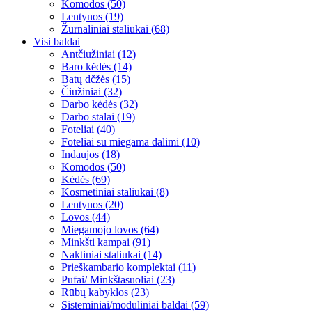
Komodos (50)
Lentynos (19)
Žurnaliniai staliukai (68)
Visi baldai
Antčiužiniai (12)
Baro kėdės (14)
Batų dčžės (15)
Čiužiniai (32)
Darbo kėdės (32)
Darbo stalai (19)
Foteliai (40)
Foteliai su miegama dalimi (10)
Indaujos (18)
Komodos (50)
Kėdės (69)
Kosmetiniai staliukai (8)
Lentynos (20)
Lovos (44)
Miegamojo lovos (64)
Minkšti kampai (91)
Naktiniai staliukai (14)
Prieškambario komplektai (11)
Pufai/ Minkštasuoliai (23)
Rūbų kabyklos (23)
Sisteminiai/moduliniai baldai (59)