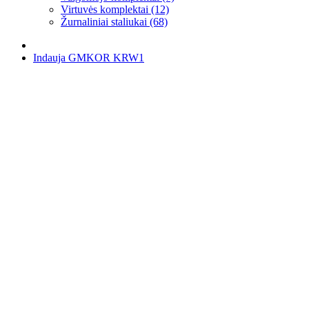
Virtuvės komplektai (12)
Žurnaliniai staliukai (68)
Indauja GMKOR KRW1