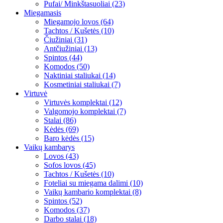
Pufai/ Minkštasuoliai (23)
Miegamasis
Miegamojo lovos (64)
Tachtos / Kušetės (10)
Čiužiniai (31)
Antčiužiniai (13)
Spintos (44)
Komodos (50)
Naktiniai staliukai (14)
Kosmetiniai staliukai (7)
Virtuvė
Virtuvės komplektai (12)
Valgomojo komplektai (7)
Stalai (86)
Kėdės (69)
Baro kėdės (15)
Vaikų kambarys
Lovos (43)
Sofos lovos (45)
Tachtos / Kušetės (10)
Foteliai su miegama dalimi (10)
Vaikų kambario komplektai (8)
Spintos (52)
Komodos (37)
Darbo stalai (18)