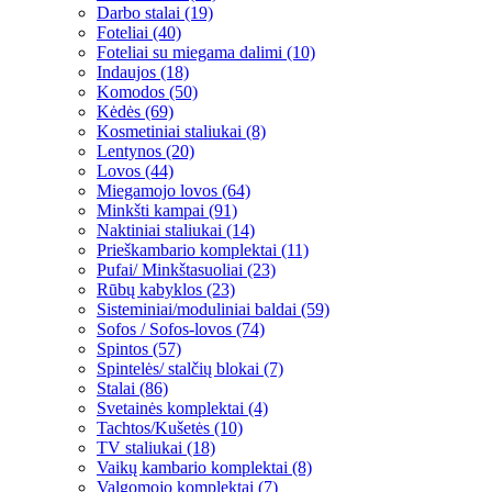
Darbo stalai (19)
Foteliai (40)
Foteliai su miegama dalimi (10)
Indaujos (18)
Komodos (50)
Kėdės (69)
Kosmetiniai staliukai (8)
Lentynos (20)
Lovos (44)
Miegamojo lovos (64)
Minkšti kampai (91)
Naktiniai staliukai (14)
Prieškambario komplektai (11)
Pufai/ Minkštasuoliai (23)
Rūbų kabyklos (23)
Sisteminiai/moduliniai baldai (59)
Sofos / Sofos-lovos (74)
Spintos (57)
Spintelės/ stalčių blokai (7)
Stalai (86)
Svetainės komplektai (4)
Tachtos/Kušetės (10)
TV staliukai (18)
Vaikų kambario komplektai (8)
Valgomojo komplektai (7)