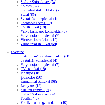
Sofos / Sofos-lovos (74)
Spintos (57)
Spintelės/ stalčių blokai (7)
Stalai (86)
Svetainės komplektai (4)
Tachtos/Kušetės (10)
TV staliukai (18)
Vaikų kambario komplektai (8)
Valgomojo komplektai (7)
Virtuvės komplektai (12)
Žurnaliniai staliukai (68)
Svetainė
Sisteminiai/moduliniai baldai (68)
Svetainės komplektai (4)
Valgomojo komplektai (7)
TV staliukai (18)
Indaujos (18)
Komodos (50)
Žurnaliniai staliukai (68)
Lentynos (18)
Minkšti kampai (91)
Sofos / Sofos-lovos (74)
Foteliai (40)
Foteliai su miegama dalimi (10)