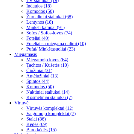
TV staliukai (18)
Indaujos (18)
Komodos (50)
Žurnaliniai staliukai (68)
Lentynos (18)
Minkšti kampai (91)
Sofos / Sofos-lovos (74)
Foteliai (40)
Foteliai su miegama dalimi (10)
Pufai/ Minkštasuoliai (23)
Miegamasis
Miegamojo lovos (64)
Tachtos / Kušetės (10)
Čiužiniai (31)
Antčiužiniai (13)
Spintos (44)
Komodos (50)
Naktiniai staliukai (14)
Kosmetiniai staliukai (7)
Virtuvė
Virtuvės komplektai (12)
Valgomojo komplektai (7)
Stalai (86)
Kėdės (69)
Baro kėdės (15)