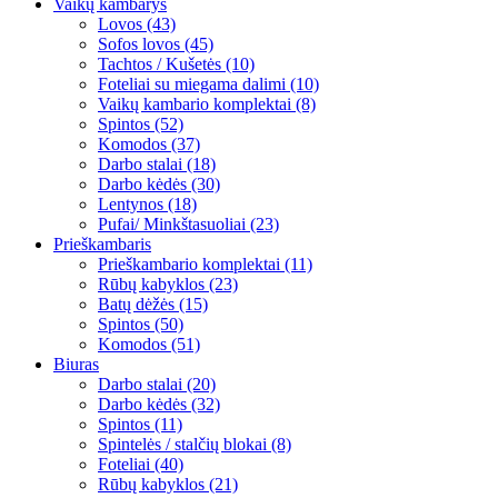
Vaikų kambarys
Lovos (43)
Sofos lovos (45)
Tachtos / Kušetės (10)
Foteliai su miegama dalimi (10)
Vaikų kambario komplektai (8)
Spintos (52)
Komodos (37)
Darbo stalai (18)
Darbo kėdės (30)
Lentynos (18)
Pufai/ Minkštasuoliai (23)
Prieškambaris
Prieškambario komplektai (11)
Rūbų kabyklos (23)
Batų dėžės (15)
Spintos (50)
Komodos (51)
Biuras
Darbo stalai (20)
Darbo kėdės (32)
Spintos (11)
Spintelės / stalčių blokai (8)
Foteliai (40)
Rūbų kabyklos (21)