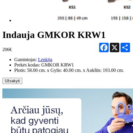
Indauja GMKOR KRW1
Facebook
X
S
206€
Gamintojas:
Lenkija
Prekės kodas:
GMKOR KRW1
Plotis: 58.00 cm. x Gylis: 40.00 cm. x Aukštis: 193.00 cm.
Užsakyti