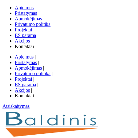
Apie mus
Pristatymas
Apmokėjimas
Privatumo politika
Projektai
ES parama
Akcijos
Kontaktai
Apie mus
|
Pristatymas
|
Apmokėjimas
|
Privatumo politika
|
Projektai
|
ES parama
|
Akcijos
|
Kontaktai
Atsiskaitymas