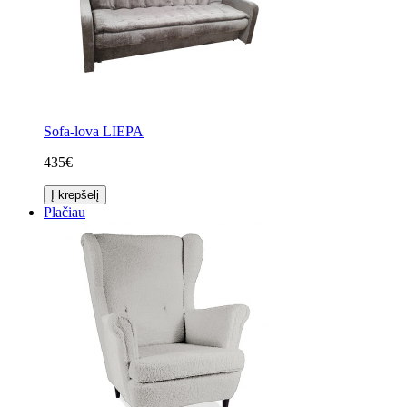
Sofa-lova LIEPA
435€
Į krepšelį
Plačiau