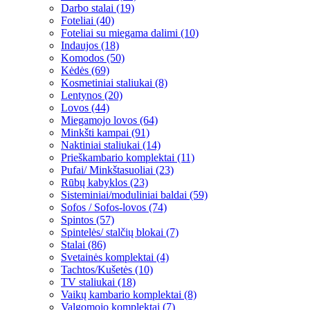
Darbo stalai (19)
Foteliai (40)
Foteliai su miegama dalimi (10)
Indaujos (18)
Komodos (50)
Kėdės (69)
Kosmetiniai staliukai (8)
Lentynos (20)
Lovos (44)
Miegamojo lovos (64)
Minkšti kampai (91)
Naktiniai staliukai (14)
Prieškambario komplektai (11)
Pufai/ Minkštasuoliai (23)
Rūbų kabyklos (23)
Sisteminiai/moduliniai baldai (59)
Sofos / Sofos-lovos (74)
Spintos (57)
Spintelės/ stalčių blokai (7)
Stalai (86)
Svetainės komplektai (4)
Tachtos/Kušetės (10)
TV staliukai (18)
Vaikų kambario komplektai (8)
Valgomojo komplektai (7)