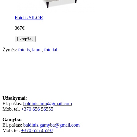
Fotelis SILOR
367€
Į krepšelį
Žymės:
fotelis
,
laura
,
foteliai
Užsakymai:
El. paštas:
baldinis.info@gmail.com
Mob. tel.
+370 656 56555
Gamyba:
El. paštas:
baldinis.gamyba@gmail.com
Mob. tel.
+370 655 45597