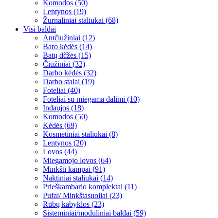
Komodos (50)
Lentynos (19)
Žurnaliniai staliukai (68)
Visi baldai
Antčiužiniai (12)
Baro kėdės (14)
Batų dčžės (15)
Čiužiniai (32)
Darbo kėdės (32)
Darbo stalai (19)
Foteliai (40)
Foteliai su miegama dalimi (10)
Indaujos (18)
Komodos (50)
Kėdės (69)
Kosmetiniai staliukai (8)
Lentynos (20)
Lovos (44)
Miegamojo lovos (64)
Minkšti kampai (91)
Naktiniai staliukai (14)
Prieškambario komplektai (11)
Pufai/ Minkštasuoliai (23)
Rūbų kabyklos (23)
Sisteminiai/moduliniai baldai (59)