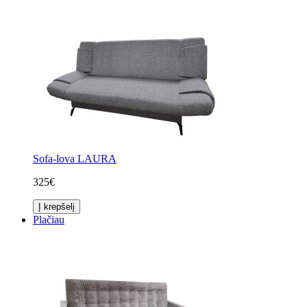
Sofa-lova LAURA
325€
Į krepšelį
Plačiau