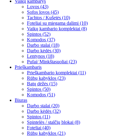
Vaikų kambarys
Lovos (43)
Sofos lovos (45)
Tachtos / Kušetės (10)
Foteliai su miegama dalimi (10)
Vaikų kambario komplektai (8)
Spintos (52)
Komodos (37)
Darbo stalai (18)
Darbo kėdės (30)
Lentynos (18)
Pufai/ Minkštasuoliai (23)
Prieškambaris
Prieškambario komplektai (11)
Rūbų kabyklos (23)
Batų dėžės (15)
Spintos (50)
Komodos (51)
Biuras
Darbo stalai (20)
Darbo kėdės (32)
Spintos (11)
Spintelės / stalčių blokai (8)
Foteliai (40)
Rūbų kabyklos (21)