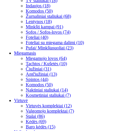
TV staliukai (18)
Indaujos (18)
Komodos (50)
Žurnaliniai staliukai (68)
Lentynos (18)
Minkšti kampai (91)
Sofos / Sofos-lovos (74)
Foteliai (40)
Foteliai su miegama dalimi (10)
Pufai/ Minkštasuoliai (23)
Miegamasis
Miegamojo lovos (64)
Tachtos / Kušetės (10)
Čiužiniai (31)
Antčiužiniai (13)
Spintos (44)
Komodos (50)
Naktiniai staliukai (14)
Kosmetiniai staliukai (7)
Virtuvė
Virtuvės komplektai (12)
Valgomojo komplektai (7)
Stalai (86)
Kėdės (69)
Baro kėdės (15)