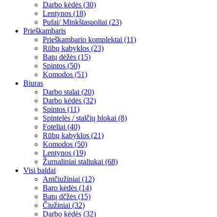
Darbo kėdės (30)
Lentynos (18)
Pufai/ Minkštasuoliai (23)
Prieškambaris
Prieškambario komplektai (11)
Rūbų kabyklos (23)
Batų dėžės (15)
Spintos (50)
Komodos (51)
Biuras
Darbo stalai (20)
Darbo kėdės (32)
Spintos (11)
Spintelės / stalčių blokai (8)
Foteliai (40)
Rūbų kabyklos (21)
Komodos (50)
Lentynos (19)
Žurnaliniai staliukai (68)
Visi baldai
Antčiužiniai (12)
Baro kėdės (14)
Batų dčžės (15)
Čiužiniai (32)
Darbo kėdės (32)