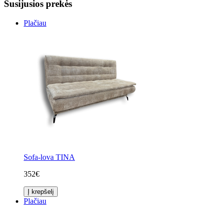
Susijusios prekės
Plačiau
Sofa-lova TINA
352€
Į krepšelį
Plačiau