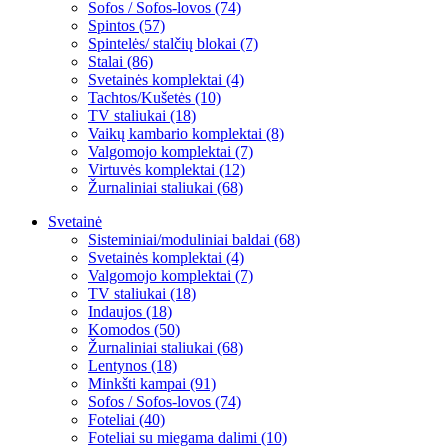
Sofos / Sofos-lovos (74)
Spintos (57)
Spintelės/ stalčių blokai (7)
Stalai (86)
Svetainės komplektai (4)
Tachtos/Kušetės (10)
TV staliukai (18)
Vaikų kambario komplektai (8)
Valgomojo komplektai (7)
Virtuvės komplektai (12)
Žurnaliniai staliukai (68)
Svetainė
Sisteminiai/moduliniai baldai (68)
Svetainės komplektai (4)
Valgomojo komplektai (7)
TV staliukai (18)
Indaujos (18)
Komodos (50)
Žurnaliniai staliukai (68)
Lentynos (18)
Minkšti kampai (91)
Sofos / Sofos-lovos (74)
Foteliai (40)
Foteliai su miegama dalimi (10)