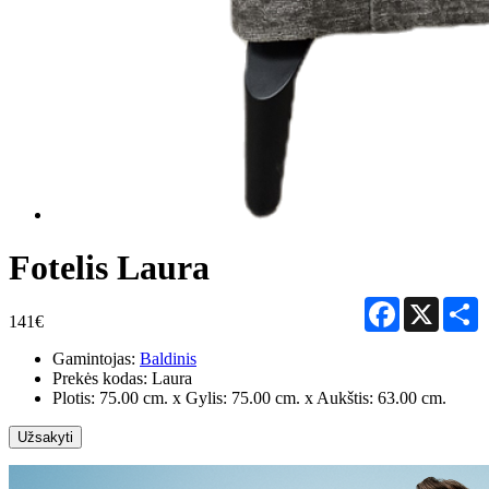
Fotelis Laura
Facebook
X
S
141€
Gamintojas:
Baldinis
Prekės kodas:
Laura
Plotis: 75.00 cm. x Gylis: 75.00 cm. x Aukštis: 63.00 cm.
Užsakyti