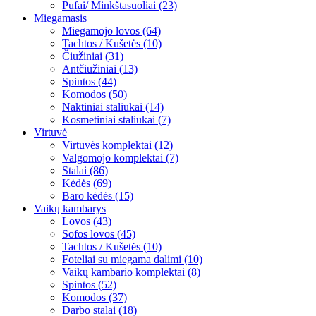
Pufai/ Minkštasuoliai (23)
Miegamasis
Miegamojo lovos (64)
Tachtos / Kušetės (10)
Čiužiniai (31)
Antčiužiniai (13)
Spintos (44)
Komodos (50)
Naktiniai staliukai (14)
Kosmetiniai staliukai (7)
Virtuvė
Virtuvės komplektai (12)
Valgomojo komplektai (7)
Stalai (86)
Kėdės (69)
Baro kėdės (15)
Vaikų kambarys
Lovos (43)
Sofos lovos (45)
Tachtos / Kušetės (10)
Foteliai su miegama dalimi (10)
Vaikų kambario komplektai (8)
Spintos (52)
Komodos (37)
Darbo stalai (18)