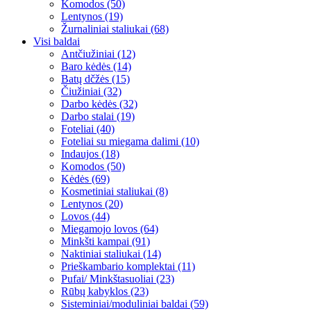
Komodos (50)
Lentynos (19)
Žurnaliniai staliukai (68)
Visi baldai
Antčiužiniai (12)
Baro kėdės (14)
Batų dčžės (15)
Čiužiniai (32)
Darbo kėdės (32)
Darbo stalai (19)
Foteliai (40)
Foteliai su miegama dalimi (10)
Indaujos (18)
Komodos (50)
Kėdės (69)
Kosmetiniai staliukai (8)
Lentynos (20)
Lovos (44)
Miegamojo lovos (64)
Minkšti kampai (91)
Naktiniai staliukai (14)
Prieškambario komplektai (11)
Pufai/ Minkštasuoliai (23)
Rūbų kabyklos (23)
Sisteminiai/moduliniai baldai (59)