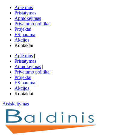
Apie mus
Pristatymas
Apmokėjimas
Privatumo politika
Projektai
ES parama
Akcijos
Kontaktai
Apie mus
|
Pristatymas
|
Apmokėjimas
|
Privatumo politika
|
Projektai
|
ES parama
|
Akcijos
|
Kontaktai
Atsiskaitymas