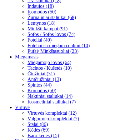
TV staliukai (18)
Indaujos (18)
Komodos (50)
Žurnaliniai staliukai (68)
Lentynos (18)
Minkšti kampai (91)
Sofos / Sofos-lovos (74)
Foteliai (40)
Foteliai su miegama dalimi (10)
Pufai/ Minkštasuoliai (23)
Miegamasis
Miegamojo lovos (64)
Tachtos / Kušetės (10)
Čiužiniai (31)
Antčiužiniai (13)
Spintos (44)
Komodos (50)
Naktiniai staliukai (14)
Kosmetiniai staliukai (7)
Virtuvė
Virtuvės komplektai (12)
Valgomojo komplektai (7)
Stalai (86)
Kėdės (69)
Baro kėdės (15)