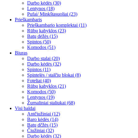
Darbo kėdės (30)
Lentynos (18)
Pufai/ Minkštasuoliai (23)
Prieškambaris
Prieškambario komplektai (11)
Rūbų kabyklos (23)
Batų dėžės (15)
Spintos (50)
Komodos (51)
Biuras
Darbo stalai (20)
Darbo kėdės (32)
Spintos (11)
Spintelės / stalčių blokai (8)
Foteliai (40)
Rūbų kabyklos (21)
Komodos (50)
Lentynos (19)
Žurnaliniai staliukai (68)
Visi baldai
Antčiužiniai (12)
Baro kėdės (14)
Batų dčžės (15)
Čiužiniai (32)
Darbo kėdės (32)