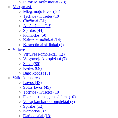
Pufai/ Minkštasuoliai (23)
Miegamasis
Miegamojo lovos (64)
Tachtos / Kušetės (10)
Čiužiniai (31)
Antčiužiniai (13)
Spintos (44)
Komodos (50)
Naktiniai staliukai (14)
Kosmetiniai staliukai (7)
Virtuvė
Virtuvės komplektai (12)
Valgomojo komplektai (7)
Stalai (86)
Kėdės (69)
Baro kėdės (15)
Vaikų kambarys
Lovos (43)
Sofos lovos (45)
Tachtos / Kušetės (10)
Foteliai su miegama dalimi (10)
Vaikų kambario komplektai (8)
Spintos (52)
Komodos (37)
Darbo stalai (18)