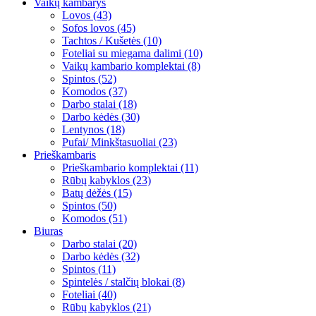
Vaikų kambarys
Lovos (43)
Sofos lovos (45)
Tachtos / Kušetės (10)
Foteliai su miegama dalimi (10)
Vaikų kambario komplektai (8)
Spintos (52)
Komodos (37)
Darbo stalai (18)
Darbo kėdės (30)
Lentynos (18)
Pufai/ Minkštasuoliai (23)
Prieškambaris
Prieškambario komplektai (11)
Rūbų kabyklos (23)
Batų dėžės (15)
Spintos (50)
Komodos (51)
Biuras
Darbo stalai (20)
Darbo kėdės (32)
Spintos (11)
Spintelės / stalčių blokai (8)
Foteliai (40)
Rūbų kabyklos (21)