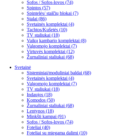
Sofos / Sofos-lovos (74)
Spintos (57)
Spintelės/ stalčių blokai (7)
Stalai (86)
Svetainės komplektai (4)
Tachtos/Kušetės (10)
TV staliukai (18)
Vaikų kambario komplektai (8)
Valgomojo komplektai (7)
Virtuvės komplektai (12)
Žurnaliniai staliukai (68)
Svetainė
Sisteminiai/moduliniai baldai (68)
Svetainės komplektai (4)
Valgomojo komplektai (7)
TV staliukai (18)
Indaujos (18)
Komodos (50)
Žurnaliniai staliukai (68)
Lentynos (18)
Minkšti kampai (91)
Sofos / Sofos-lovos (74)
Foteliai (40)
Foteliai su miegama dalimi (10)