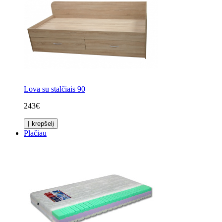
Lova su stalčiais 90
243€
Į krepšelį
Plačiau