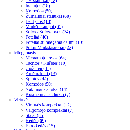
TV staliukai (18)
Indaujos (18)
Komodos (50)
Žurnaliniai staliukai (68)
Lentynos (18)
Minkšti kampai (91)
Sofos / Sofos-lovos (74)
Foteliai (40)
Foteliai su miegama dalimi (10)
Pufai/ Minkštasuoliai (23)
Miegamasis
Miegamojo lovos (64)
Tachtos / Kušetės (10)
Čiužiniai (31)
Antčiužiniai (13)
Spintos (44)
Komodos (50)
Naktiniai staliukai (14)
Kosmetiniai staliukai (7)
Virtuvė
Virtuvės komplektai (12)
Valgomojo komplektai (7)
Stalai (86)
Kėdės (69)
Baro kėdės (15)