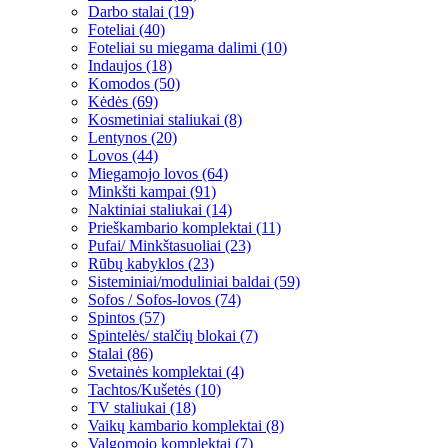
Darbo stalai (19)
Foteliai (40)
Foteliai su miegama dalimi (10)
Indaujos (18)
Komodos (50)
Kėdės (69)
Kosmetiniai staliukai (8)
Lentynos (20)
Lovos (44)
Miegamojo lovos (64)
Minkšti kampai (91)
Naktiniai staliukai (14)
Prieškambario komplektai (11)
Pufai/ Minkštasuoliai (23)
Rūbų kabyklos (23)
Sisteminiai/moduliniai baldai (59)
Sofos / Sofos-lovos (74)
Spintos (57)
Spintelės/ stalčių blokai (7)
Stalai (86)
Svetainės komplektai (4)
Tachtos/Kušetės (10)
TV staliukai (18)
Vaikų kambario komplektai (8)
Valgomojo komplektai (7)