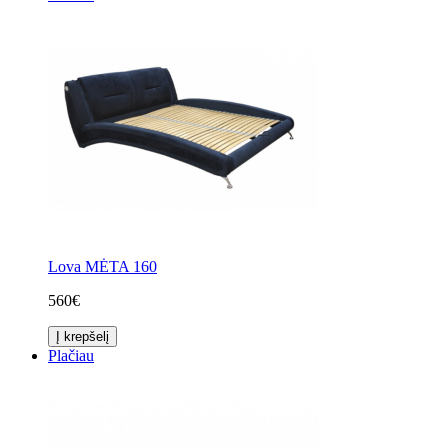
Lova MĖTA 160
560€
Į krepšelį
Plačiau