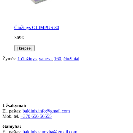
Čiužinys OLIMPUS 80
369€
Į krepšelį
Žymės:
1 čiužinys
,
vanesa
,
160
,
čiužiniai
Užsakymai:
El. paštas:
baldinis.info@gmail.com
Mob. tel.
+370 656 56555
Gamyba:
El. paštas:
baldinis.gamyba@gmail.com