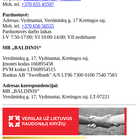
Mob. tel.
+370 655 45597
Parduotuvė:
Adresas: Vydmantai, Verslininkų g. 17 Kretingos raj.
Mob. tel.
+370 656 56555
Parduotuvės darbo laikas
I-V 7:50-17:00; VI 10:00-14:00; VII nedirbame
MB „BALDINIS“
Verslininkų g. 17, Vydmantai, Kretingos raj.
Įmonės kodas 166895458
PVM kodas LT668954515
Bankas AB "Swedbank" A/S LT96 7300 0100 7540 7583
Adresas korespondencijai:
MB „BALDINIS“
Verslininkų g. 17, Vydmantai, Kretingos raj. LT-97221