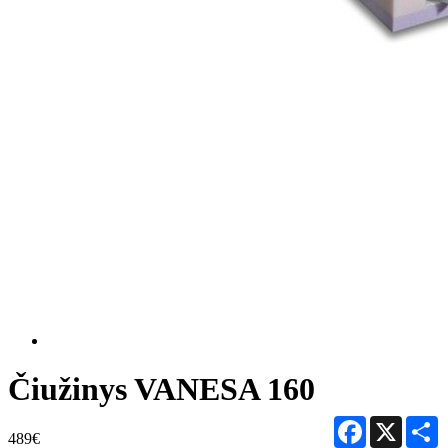
Čiužinys VANESA 160
Facebook
X
S
489€