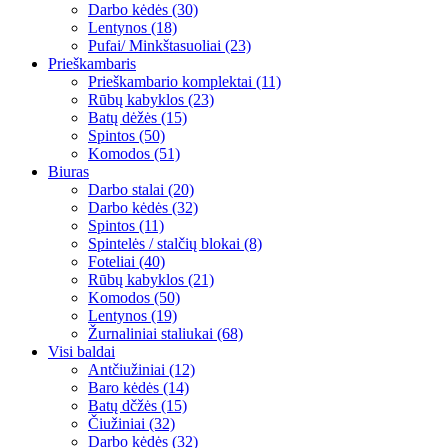
Darbo kėdės (30)
Lentynos (18)
Pufai/ Minkštasuoliai (23)
Prieškambaris
Prieškambario komplektai (11)
Rūbų kabyklos (23)
Batų dėžės (15)
Spintos (50)
Komodos (51)
Biuras
Darbo stalai (20)
Darbo kėdės (32)
Spintos (11)
Spintelės / stalčių blokai (8)
Foteliai (40)
Rūbų kabyklos (21)
Komodos (50)
Lentynos (19)
Žurnaliniai staliukai (68)
Visi baldai
Antčiužiniai (12)
Baro kėdės (14)
Batų dčžės (15)
Čiužiniai (32)
Darbo kėdės (32)