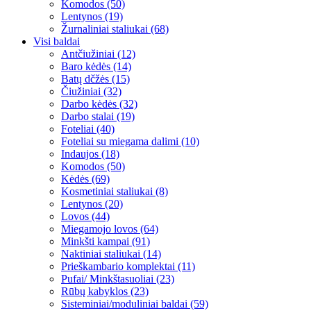
Komodos (50)
Lentynos (19)
Žurnaliniai staliukai (68)
Visi baldai
Antčiužiniai (12)
Baro kėdės (14)
Batų dčžės (15)
Čiužiniai (32)
Darbo kėdės (32)
Darbo stalai (19)
Foteliai (40)
Foteliai su miegama dalimi (10)
Indaujos (18)
Komodos (50)
Kėdės (69)
Kosmetiniai staliukai (8)
Lentynos (20)
Lovos (44)
Miegamojo lovos (64)
Minkšti kampai (91)
Naktiniai staliukai (14)
Prieškambario komplektai (11)
Pufai/ Minkštasuoliai (23)
Rūbų kabyklos (23)
Sisteminiai/moduliniai baldai (59)