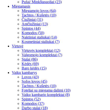
Pufai/ Minkštasuoliai (23)
Miegamasis
Miegamojo lovos (64)
Tachtos / Kušetės (10)
Čiužiniai (31)
Antčiužiniai (13)
Spintos (44)
Komodos (50)
Naktiniai staliukai (14)
Kosmetiniai staliukai (7)
Virtuvė
Virtuvės komplektai (12)
Valgomojo komplektai (7)
Stalai (86)
Kėdės (69)
Baro kėdės (15)
Vaikų kambarys
Lovos (43)
Sofos lovos (45)
Tachtos / Kušetės (10)
Foteliai su miegama dalimi (10)
Vaikų kambario komplektai (8)
Spintos (52)
Komodos (37)
Darbo stalai (18)