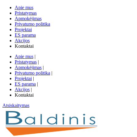
Apie mus
Pristatymas
Apmokėjimas
Privatumo politika
Projektai
ES parama
Akcijos
Kontaktai
Apie mus
|
Pristatymas
|
Apmokėjimas
|
Privatumo politika
|
Projektai
|
ES parama
|
Akcijos
|
Kontaktai
Atsiskaitymas