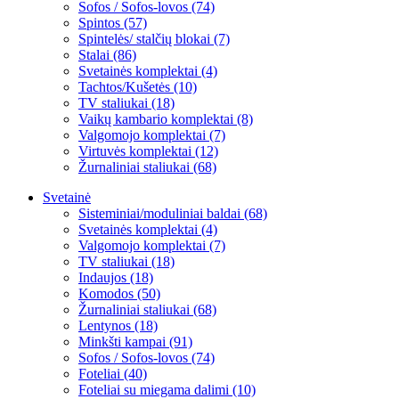
Sofos / Sofos-lovos (74)
Spintos (57)
Spintelės/ stalčių blokai (7)
Stalai (86)
Svetainės komplektai (4)
Tachtos/Kušetės (10)
TV staliukai (18)
Vaikų kambario komplektai (8)
Valgomojo komplektai (7)
Virtuvės komplektai (12)
Žurnaliniai staliukai (68)
Svetainė
Sisteminiai/moduliniai baldai (68)
Svetainės komplektai (4)
Valgomojo komplektai (7)
TV staliukai (18)
Indaujos (18)
Komodos (50)
Žurnaliniai staliukai (68)
Lentynos (18)
Minkšti kampai (91)
Sofos / Sofos-lovos (74)
Foteliai (40)
Foteliai su miegama dalimi (10)