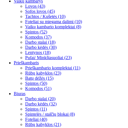
Vaikų kambarys
Lovos (43)
Sofos lovos (45)
Tachtos / Kušetės (10)
Foteliai su miegama dalimi (10)
Vaikų kambario komplektai (8)
Spintos (52)
Komodos (37)
Darbo stalai (18)
Darbo kėdės (30)
Lentynos (18)
Pufai/ Minkštasuoliai (23)
Prieškambaris
Prieškambario komplektai (11)
Rūbų kabyklos (23)
Batų dėžės (15)
Spintos (50)
Komodos (51)
Biuras
Darbo stalai (20)
Darbo kėdės (32)
Spintos (11)
Spintelės / stalčių blokai (8)
Foteliai (40)
Rūbų kabyklos (21)