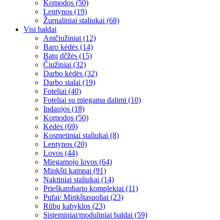
Komodos (50)
Lentynos (19)
Žurnaliniai staliukai (68)
Visi baldai
Antčiužiniai (12)
Baro kėdės (14)
Batų dčžės (15)
Čiužiniai (32)
Darbo kėdės (32)
Darbo stalai (19)
Foteliai (40)
Foteliai su miegama dalimi (10)
Indaujos (18)
Komodos (50)
Kėdės (69)
Kosmetiniai staliukai (8)
Lentynos (20)
Lovos (44)
Miegamojo lovos (64)
Minkšti kampai (91)
Naktiniai staliukai (14)
Prieškambario komplektai (11)
Pufai/ Minkštasuoliai (23)
Rūbų kabyklos (23)
Sisteminiai/moduliniai baldai (59)