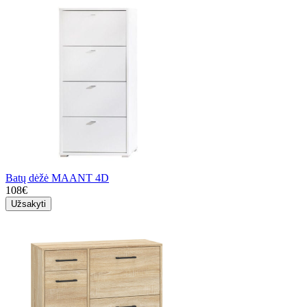
Batų dėžė MAANT 4D
108€
Užsakyti