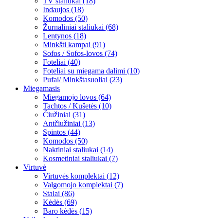
TV staliukai (18)
Indaujos (18)
Komodos (50)
Žurnaliniai staliukai (68)
Lentynos (18)
Minkšti kampai (91)
Sofos / Sofos-lovos (74)
Foteliai (40)
Foteliai su miegama dalimi (10)
Pufai/ Minkštasuoliai (23)
Miegamasis
Miegamojo lovos (64)
Tachtos / Kušetės (10)
Čiužiniai (31)
Antčiužiniai (13)
Spintos (44)
Komodos (50)
Naktiniai staliukai (14)
Kosmetiniai staliukai (7)
Virtuvė
Virtuvės komplektai (12)
Valgomojo komplektai (7)
Stalai (86)
Kėdės (69)
Baro kėdės (15)