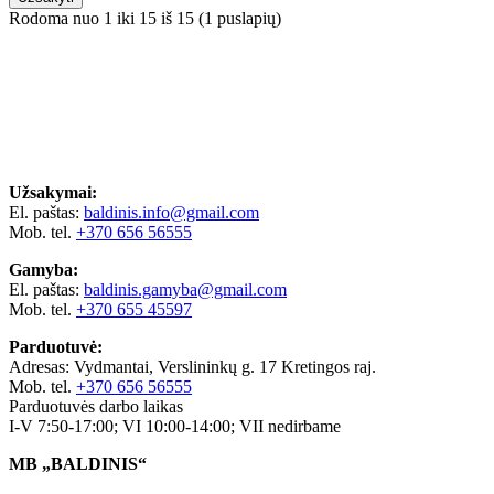
Rodoma nuo 1 iki 15 iš 15 (1 puslapių)
Užsakymai:
El. paštas:
baldinis.info@gmail.com
Mob. tel.
+370 656 56555
Gamyba:
El. paštas:
baldinis.gamyba@gmail.com
Mob. tel.
+370 655 45597
Parduotuvė:
Adresas: Vydmantai, Verslininkų g. 17 Kretingos raj.
Mob. tel.
+370 656 56555
Parduotuvės darbo laikas
I-V 7:50-17:00; VI 10:00-14:00; VII nedirbame
MB „BALDINIS“