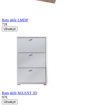
Batų dėžė LMDP
72€
Užsakyti
Batų dėžė MAANT 3D
97€
Užsakyti