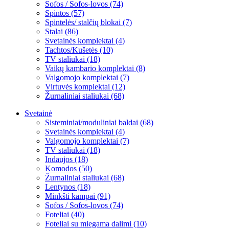
Sofos / Sofos-lovos (74)
Spintos (57)
Spintelės/ stalčių blokai (7)
Stalai (86)
Svetainės komplektai (4)
Tachtos/Kušetės (10)
TV staliukai (18)
Vaikų kambario komplektai (8)
Valgomojo komplektai (7)
Virtuvės komplektai (12)
Žurnaliniai staliukai (68)
Svetainė
Sisteminiai/moduliniai baldai (68)
Svetainės komplektai (4)
Valgomojo komplektai (7)
TV staliukai (18)
Indaujos (18)
Komodos (50)
Žurnaliniai staliukai (68)
Lentynos (18)
Minkšti kampai (91)
Sofos / Sofos-lovos (74)
Foteliai (40)
Foteliai su miegama dalimi (10)