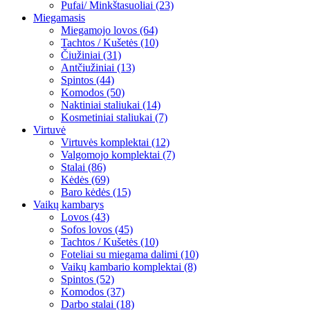
Pufai/ Minkštasuoliai (23)
Miegamasis
Miegamojo lovos (64)
Tachtos / Kušetės (10)
Čiužiniai (31)
Antčiužiniai (13)
Spintos (44)
Komodos (50)
Naktiniai staliukai (14)
Kosmetiniai staliukai (7)
Virtuvė
Virtuvės komplektai (12)
Valgomojo komplektai (7)
Stalai (86)
Kėdės (69)
Baro kėdės (15)
Vaikų kambarys
Lovos (43)
Sofos lovos (45)
Tachtos / Kušetės (10)
Foteliai su miegama dalimi (10)
Vaikų kambario komplektai (8)
Spintos (52)
Komodos (37)
Darbo stalai (18)