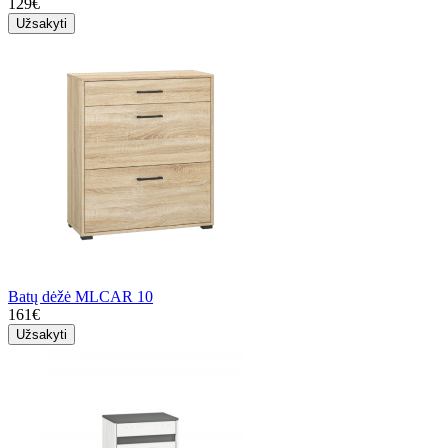
129€
Užsakyti
Batų dėžė MLCAR 10
161€
Užsakyti