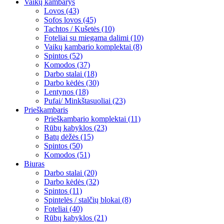
Vaikų kambarys
Lovos (43)
Sofos lovos (45)
Tachtos / Kušetės (10)
Foteliai su miegama dalimi (10)
Vaikų kambario komplektai (8)
Spintos (52)
Komodos (37)
Darbo stalai (18)
Darbo kėdės (30)
Lentynos (18)
Pufai/ Minkštasuoliai (23)
Prieškambaris
Prieškambario komplektai (11)
Rūbų kabyklos (23)
Batų dėžės (15)
Spintos (50)
Komodos (51)
Biuras
Darbo stalai (20)
Darbo kėdės (32)
Spintos (11)
Spintelės / stalčių blokai (8)
Foteliai (40)
Rūbų kabyklos (21)