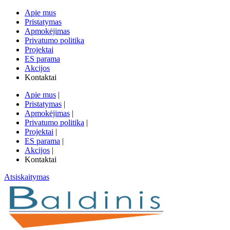
Apie mus
Pristatymas
Apmokėjimas
Privatumo politika
Projektai
ES parama
Akcijos
Kontaktai
Apie mus
|
Pristatymas
|
Apmokėjimas
|
Privatumo politika
|
Projektai
|
ES parama
|
Akcijos
|
Kontaktai
Atsiskaitymas