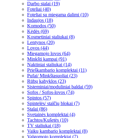
Darbo stalai (19)
Foteliai (40)
Foteliai su miegama dalimi (10)
Indaujos (18)
Komodos (50)
Kėdės (69)
Kosmetiniai staliukai (8)
Lentynos (20)
Lovos (44)
Miegamojo lovos (64)
Minkšti kampai (91)
Naktiniai staliukai (14)
Prieškambario komplektai (11)
Pufai/ Minkštasuoliai (23)
Rūbų kabyklos (23)
Sisteminiai/moduliniai baldai (59)
Sofos / Sofos-lovos (74)
Spintos (57)
Spintelės/ stalčių blokai (7)
Stalai (86)
Svetainės komplektai (4)
Tachtos/Kušetės (10)
TV staliukai (18)
Vaikų kambario komplektai (8)
Valgomojo komplektai (7)