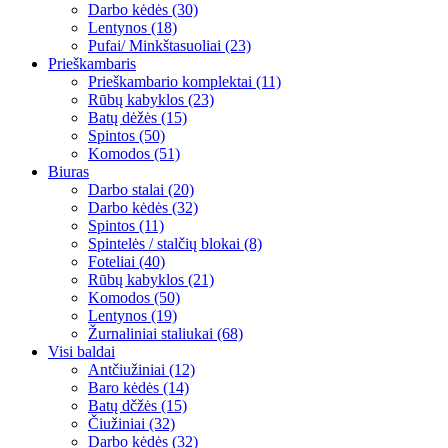
Darbo kėdės (30)
Lentynos (18)
Pufai/ Minkštasuoliai (23)
Prieškambaris
Prieškambario komplektai (11)
Rūbų kabyklos (23)
Batų dėžės (15)
Spintos (50)
Komodos (51)
Biuras
Darbo stalai (20)
Darbo kėdės (32)
Spintos (11)
Spintelės / stalčių blokai (8)
Foteliai (40)
Rūbų kabyklos (21)
Komodos (50)
Lentynos (19)
Žurnaliniai staliukai (68)
Visi baldai
Antčiužiniai (12)
Baro kėdės (14)
Batų dčžės (15)
Čiužiniai (32)
Darbo kėdės (32)