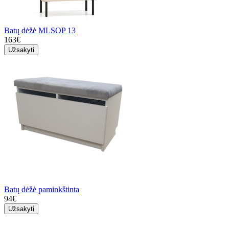
Batų dėžė MLSOP 13
163€
Užsakyti
Batų dėžė paminkštinta
94€
Užsakyti