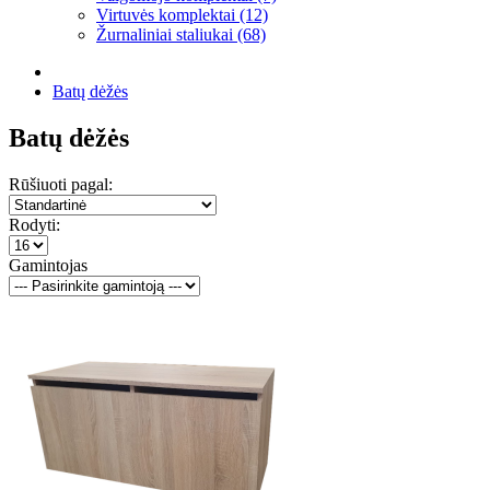
Virtuvės komplektai (12)
Žurnaliniai staliukai (68)
Batų dėžės
Batų dėžės
Rūšiuoti pagal:
Rodyti:
Gamintojas