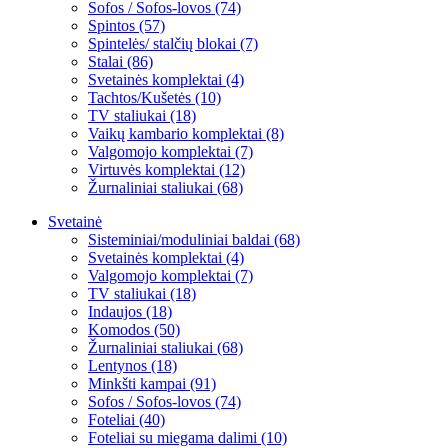
Sofos / Sofos-lovos (74)
Spintos (57)
Spintelės/ stalčių blokai (7)
Stalai (86)
Svetainės komplektai (4)
Tachtos/Kušetės (10)
TV staliukai (18)
Vaikų kambario komplektai (8)
Valgomojo komplektai (7)
Virtuvės komplektai (12)
Žurnaliniai staliukai (68)
Svetainė
Sisteminiai/moduliniai baldai (68)
Svetainės komplektai (4)
Valgomojo komplektai (7)
TV staliukai (18)
Indaujos (18)
Komodos (50)
Žurnaliniai staliukai (68)
Lentynos (18)
Minkšti kampai (91)
Sofos / Sofos-lovos (74)
Foteliai (40)
Foteliai su miegama dalimi (10)