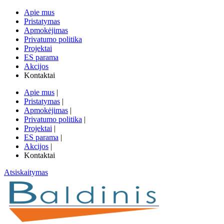
Apie mus
Pristatymas
Apmokėjimas
Privatumo politika
Projektai
ES parama
Akcijos
Kontaktai
Apie mus
|
Pristatymas
|
Apmokėjimas
|
Privatumo politika
|
Projektai
|
ES parama
|
Akcijos
|
Kontaktai
Atsiskaitymas