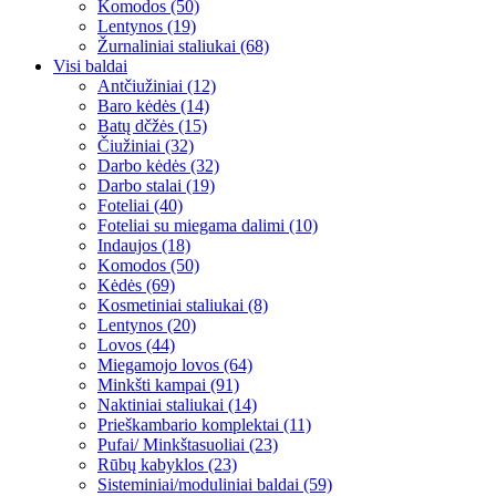
Komodos (50)
Lentynos (19)
Žurnaliniai staliukai (68)
Visi baldai
Antčiužiniai (12)
Baro kėdės (14)
Batų dčžės (15)
Čiužiniai (32)
Darbo kėdės (32)
Darbo stalai (19)
Foteliai (40)
Foteliai su miegama dalimi (10)
Indaujos (18)
Komodos (50)
Kėdės (69)
Kosmetiniai staliukai (8)
Lentynos (20)
Lovos (44)
Miegamojo lovos (64)
Minkšti kampai (91)
Naktiniai staliukai (14)
Prieškambario komplektai (11)
Pufai/ Minkštasuoliai (23)
Rūbų kabyklos (23)
Sisteminiai/moduliniai baldai (59)