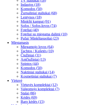
TV staliukai (18)
Indaujos (18)
Komodos (50)
Žurnaliniai staliukai (68)
Lentynos (18)
Minkšti kampai (91)
Sofos / Sofos-lovos (74)
Foteliai (40)
Foteliai su miegama dalimi (10)
Pufai/ Minkštasuoliai (23)
Miegamasis
Miegamojo lovos (64)
Tachtos / Kušetės (10)
Čiužiniai (31)
Antčiužiniai (13)
Spintos (44)
Komodos (50)
Naktiniai staliukai (14)
Kosmetiniai staliukai (7)
Virtuvė
Virtuvės komplektai (12)
Valgomojo komplektai (7)
Stalai (86)
Kėdės (69)
Baro kėdės (15)