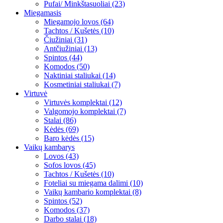
Pufai/ Minkštasuoliai (23)
Miegamasis
Miegamojo lovos (64)
Tachtos / Kušetės (10)
Čiužiniai (31)
Antčiužiniai (13)
Spintos (44)
Komodos (50)
Naktiniai staliukai (14)
Kosmetiniai staliukai (7)
Virtuvė
Virtuvės komplektai (12)
Valgomojo komplektai (7)
Stalai (86)
Kėdės (69)
Baro kėdės (15)
Vaikų kambarys
Lovos (43)
Sofos lovos (45)
Tachtos / Kušetės (10)
Foteliai su miegama dalimi (10)
Vaikų kambario komplektai (8)
Spintos (52)
Komodos (37)
Darbo stalai (18)