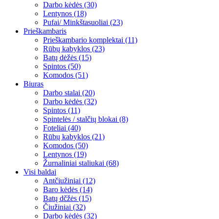
Darbo kėdės (30)
Lentynos (18)
Pufai/ Minkštasuoliai (23)
Prieškambaris
Prieškambario komplektai (11)
Rūbų kabyklos (23)
Batų dėžės (15)
Spintos (50)
Komodos (51)
Biuras
Darbo stalai (20)
Darbo kėdės (32)
Spintos (11)
Spintelės / stalčių blokai (8)
Foteliai (40)
Rūbų kabyklos (21)
Komodos (50)
Lentynos (19)
Žurnaliniai staliukai (68)
Visi baldai
Antčiužiniai (12)
Baro kėdės (14)
Batų dčžės (15)
Čiužiniai (32)
Darbo kėdės (32)