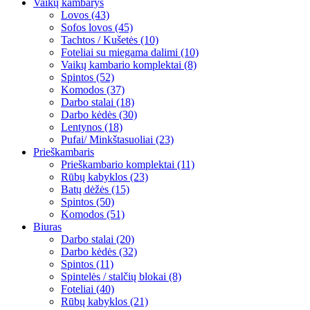
Vaikų kambarys
Lovos (43)
Sofos lovos (45)
Tachtos / Kušetės (10)
Foteliai su miegama dalimi (10)
Vaikų kambario komplektai (8)
Spintos (52)
Komodos (37)
Darbo stalai (18)
Darbo kėdės (30)
Lentynos (18)
Pufai/ Minkštasuoliai (23)
Prieškambaris
Prieškambario komplektai (11)
Rūbų kabyklos (23)
Batų dėžės (15)
Spintos (50)
Komodos (51)
Biuras
Darbo stalai (20)
Darbo kėdės (32)
Spintos (11)
Spintelės / stalčių blokai (8)
Foteliai (40)
Rūbų kabyklos (21)